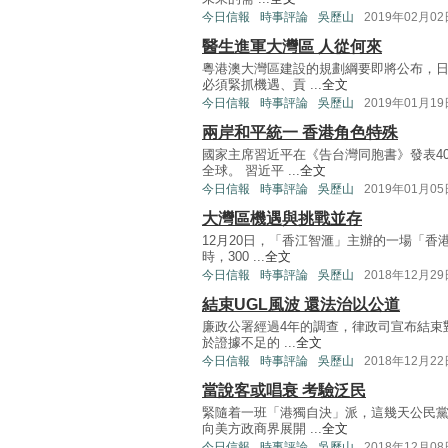
今日信報
時事評論
吳歷山
2019年02月02
醫生進軍大灣區 人從何來
粵港澳大灣區建設的規劃綱要即將公布，
必須緊抓機遇、貢 ...
全文
今日信報
時事評論
吳歷山
2019年01月19
兩岸和平統一 香港角色特殊
國家主席習近平在《告台灣同胞書》發表4
全球。 習近平 ...
全文
今日信報
時事評論
吳歷山
2019年01月05
大灣區機遇與挑戰並存
12月20日，「香江智滙」主辦的一場「
時，300 ...
全文
今日信報
時事評論
吳歷山
2018年12月29
結束UGL風波 還法治以公道
廉政公署經過4年的調查，律政司宣布結束
於證據不足的 ...
全文
今日信報
時事評論
吳歷山
2018年12月22
當說客或唱衰 考驗泛民
緊隨着一班「港獨自決」派，這幾天公民黨
向美方政商界展開 ...
全文
今日信報
時事評論
吳歷山
2018年12月08