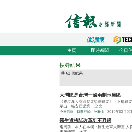
主頁
即時新聞
今日
搜尋結果
共 61 個結果
大灣區是台灣一國兩制示範區
《粵港澳大灣區發展規劃綱要》（下稱綱
示出一幅安居樂業 ...
全文
今日信報
時事評論
吳歷山
2019年03月02
醫生資格試改革刻不容緩
兩周前，本人在本欄〈醫生進軍大灣區 人從
未來的需 ...
全文