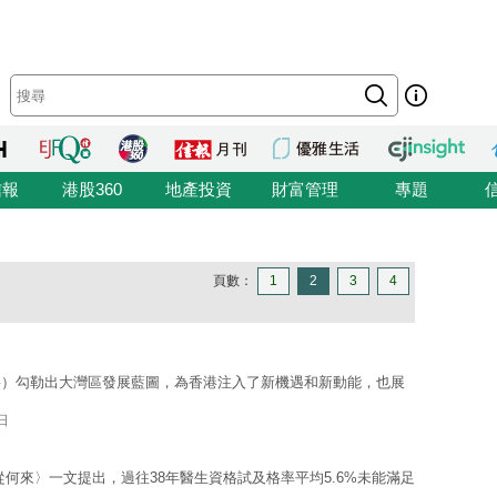
信報
港股360
地產投資
財富管理
專題
頁數：
1
2
3
4
要）勾勒出大灣區發展藍圖，為香港注入了新機遇和新動能，也展
日
何來〉一文提出，過往38年醫生資格試及格率平均5.6%未能滿足