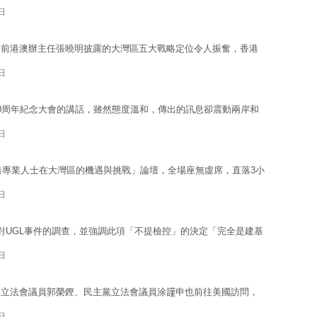
日
日前港澳辦主任張曉明披露的大灣區五大戰略定位令人振奮，香港
日
0周年紀念大會的講話，雖然態度溫和，傳出的訊息卻震動兩岸和
日
香港專業人士在大灣區的機遇與挑戰」論壇，全場座無虛席，直落3小
日
對UGL事件的調查，並強調此項「不提檢控」的決定「完全是建基
日
立法會議員郭榮鏗、民主黨立法會議員涂𧫴申也前往美國訪問，
日