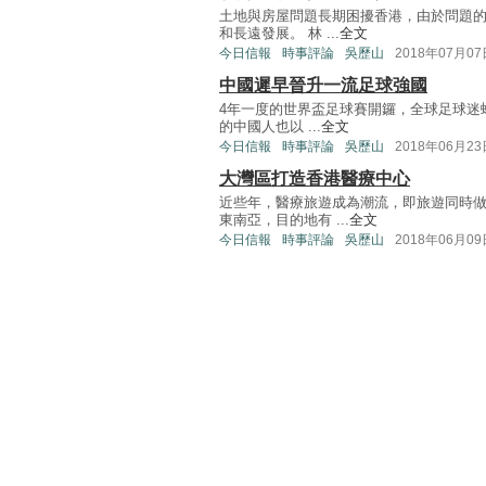
土地與房屋問題長期困擾香港，由於問題
和長遠發展。 林 ...
全文
今日信報
時事評論
吳歷山
2018年07月07
中國遲早晉升一流足球強國
4年一度的世界盃足球賽開鑼，全球足球迷
的中國人也以 ...
全文
今日信報
時事評論
吳歷山
2018年06月23
大灣區打造香港醫療中心
近些年，醫療旅遊成為潮流，即旅遊同時
東南亞，目的地有 ...
全文
今日信報
時事評論
吳歷山
2018年06月09