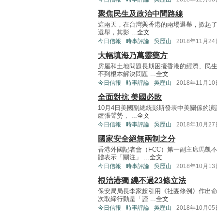
聚焦民生及政治中間路線
這兩天，在台灣與香港的兩場選舉，掀起了
選舉，其影 ...
全文
今日信報
時事評論
吳歷山
2018年11月24
大幅填海乃萬靈藥方
房屋和土地問題長期困擾香港的經濟、民
不到根本解決問題 ...
全文
今日信報
時事評論
吳歷山
2018年11月10
全面對抗 美國必敗
10月4日美國副總統彭斯發表中美關係的
虛張聲勢， ...
全文
今日信報
時事評論
吳歷山
2018年10月27
國家安全絕無兩制之分
香港外國記者會（FCC）第一副主席馬凱
體表示「關注」 ...
全文
今日信報
時事評論
吳歷山
2018年10月13
根治港獨 繞不過23條立法
保安局局長李家超引用《社團條例》作出
次取締行動是「謹 ...
全文
今日信報
時事評論
吳歷山
2018年10月05