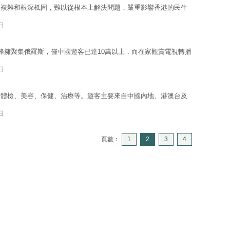
的複雜和根深柢固，難以從根本上解決問題，嚴重影響香港的民生
日
蜂擁聚集俄羅斯，僅中國遊客已達10萬以上，而在家觀賞電視轉播
日
做體檢、美容、保健、治療等。遊客主要來自中國內地、港澳台及
日
頁數：
1
2
3
4