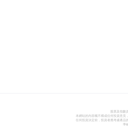
股票及指數
本網站的內容概不構成任何投資意見
任何投資決定前，投資者應考慮產品
準