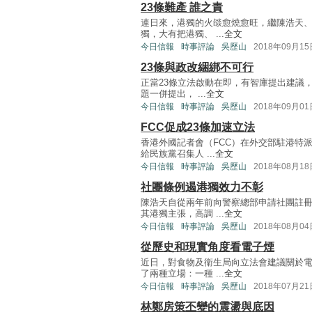
23條難產 誰之責
連日來，港獨的火燄愈燒愈旺，繼陳浩天、
獨，大有把港獨、 ...
全文
今日信報
時事評論
吳歷山
2018年09月15
23條與政改綑綁不可行
正當23條立法啟動在即，有智庫提出建議
題一併提出， ...
全文
今日信報
時事評論
吳歷山
2018年09月01
FCC促成23條加速立法
香港外國記者會（FCC）在外交部駐港特
給民族黨召集人 ...
全文
今日信報
時事評論
吳歷山
2018年08月18
社團條例遏港獨效力不彰
陳浩天自從兩年前向警察總部申請社團註
其港獨主張，高調 ...
全文
今日信報
時事評論
吳歷山
2018年08月04
從歷史和現實角度看電子煙
近日，對食物及衞生局向立法會建議關於
了兩種立場：一種 ...
全文
今日信報
時事評論
吳歷山
2018年07月21
林鄭房策丕變的震盪與底因