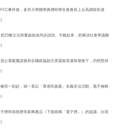
FCC事件後，多所大學開學典禮時學生會會長上台高調鼓吹港
日
，把23條立法與重啟政改同步諮詢。乍聽起來，把兩項社會爭議難
日
派員公署嚴厲譴責和全國政協副主席梁振英連珠發炮下，仍然堅持
日
冊被拒一刻起，就一直以「香港民族黨」名義非法活動，毫不掩飾
日
電子煙和加熱煙等新興產品（下面統稱「電子煙」）的提議，出現
日