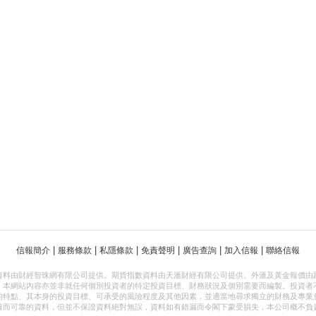
|
|
|
|
|
|
信報簡介
服務條款
私隱條款
免責聲明
廣告查詢
加入信報
聯絡信報
資料由財經智珠網有限公司提供。期貨指數資料由天滙財經有限公司提供。外滙及黃金報價由
，本網站內容亦並非就任何個別投資者的特定投資目標、財務狀況及個別需要而編製。投資者
的特點、其本身的投資目標、可承受的風險程度及其他因素，並適當地尋求獨立的財務及專業
確而可靠的資料，但並不保證資料絕對無誤，資料如有錯漏而令閣下蒙受損失，本公司概不負