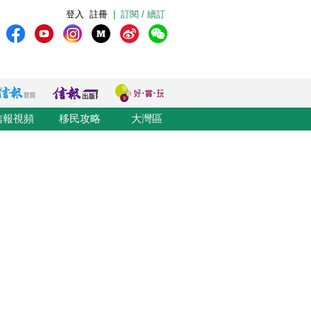
登入
註冊
|
訂閱 / 續訂
信報視頻
移民攻略
大灣區