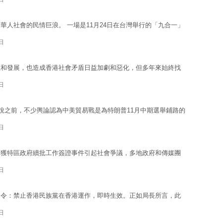
華人社會的民情巨浪。 一場是11月24日在台灣舉行的「九合一」
日
生和發展，也造成香港社會矛盾日益加劇和惡化，但多年來始終找
日
演說之前，不少輿論認為中美貿易戰是為特朗普11月中期選舉鋪路的
日
不獲特區政府續批工作簽證事件引起社會爭議，多地政府和傳媒團
日
命令：禁止香港民族黨在香港運作，即時生效。正如局長所言，此
日