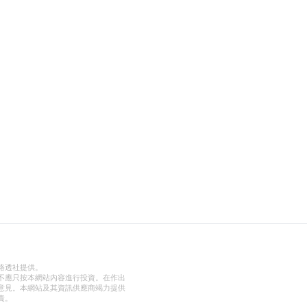
路透社提供。
不應只按本網站內容進行投資。在作出
意見。本網站及其資訊供應商竭力提供
責。