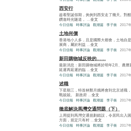
西安行
趁着聖誕假期，匆匆到西安走了幾天。對酷
鑽進時光隧道， ...
全文
今日信報
時事評論
觀潮篇
李子衝
2017
土地何價
香港地小人多，且是國際大都會，土地自是
展商，屬於利益 ...
全文
今日信報
時事評論
觀潮篇
李子衝
2017
新田購物城反映的……
最新消息：新田購物城將於明年2月、農曆
延遲再延遲的臨 ...
全文
今日信報
時事評論
觀潮篇
李子衝
2017
述職
下星期三，特首林鄭月娥將會到北京述職
戰兢兢。 新政府 ...
全文
今日信報
時事評論
觀潮篇
李子衝
2017
徹底解決馬灣交通問題（下）
上周提到馬灣交通規劃錯誤，令居民出入
方面，規定只有村 ...
全文
今日信報
時事評論
觀潮篇
李子衝
2017