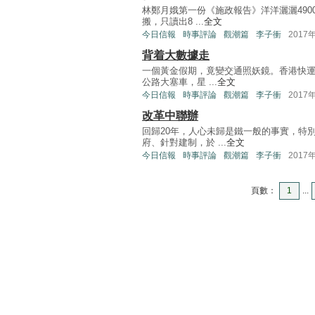
林鄭月娥第一份《施政報告》洋洋灑灑49
搬，只讀出8 ...
全文
今日信報
時事評論
觀潮篇
李子衝
2017
背着大數據走
一個黃金假期，竟變交通照妖鏡。香港快運
公路大塞車，星 ...
全文
今日信報
時事評論
觀潮篇
李子衝
2017
改革中聯辦
回歸20年，人心未歸是鐵一般的事實，特
府、針對建制，於 ...
全文
今日信報
時事評論
觀潮篇
李子衝
2017
頁數：
1
...