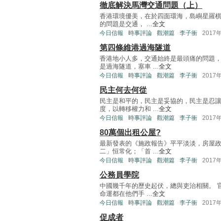
徹底解決馬灣交通問題（上）
香港環境優美，在於四面環海，島嶼星羅棋
的問題是交通， ...
全文
今日信報
時事評論
觀潮篇
李子衝
2017
第四條維港過海隧道
香港地小人多，交通始終是最頭痛的問題
是過海隧道，塞車 ...
全文
今日信報
時事評論
觀潮篇
李子衝
2017
民主何去何從
民主是和平的，民主是妥協的，民主是忍讓
度，以轉移權力和 ...
全文
今日信報
時事評論
觀潮篇
李子衝
2017
80萬個出租公屋?
最新發表的《施政報告》平平淡淡，房屋
二」恒常化；「首 ...
全文
今日信報
時事評論
觀潮篇
李子衝
2017
公務員學院
中國幾千年的歷史起伏，總與吏治相關。 
命運都在他們手 ...
全文
今日信報
時事評論
觀潮篇
李子衝
2017
促成者