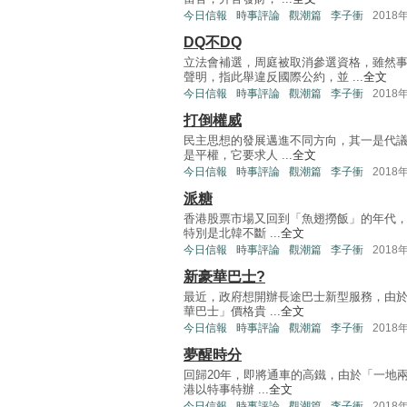
今日信報
時事評論
觀潮篇
李子衝
2018
DQ不DQ
立法會補選，周庭被取消參選資格，雖然事
聲明，指此舉違反國際公約，並 ...
全文
今日信報
時事評論
觀潮篇
李子衝
2018
打倒權威
民主思想的發展邁進不同方向，其一是代
是平權，它要求人 ...
全文
今日信報
時事評論
觀潮篇
李子衝
2018
派糖
香港股票市場又回到「魚翅撈飯」的年代，
特別是北韓不斷 ...
全文
今日信報
時事評論
觀潮篇
李子衝
2018
新豪華巴士?
最近，政府想開辦長途巴士新型服務，由於
華巴士」價格貴 ...
全文
今日信報
時事評論
觀潮篇
李子衝
2018
夢醒時分
回歸20年，即將通車的高鐵，由於「一地
港以特事特辦 ...
全文
今日信報
時事評論
觀潮篇
李子衝
2018