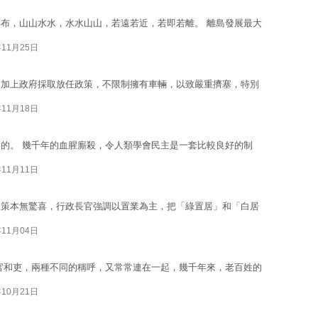
布，山山水水，水水山山，若遠若近，若即若離。 離島發展最大
年11月25日
，加上政府採取放任政策，不限制擁有車輛，以致嚴重擠塞，特別
年11月18日
的。 幾千年的血腥廝殺，令人類學會民主是一套比較良好的制
年11月11日
政策本無驚喜，行政長官強調以置業為主，把「綠置居」和「白居
年11月04日
官和吏，兩種不同的稱呼，又常常連在一起，幾千年來，老百姓的
年10月21日