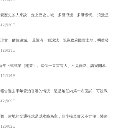
愛歷史的人來說，走上歷史古城，多麼浪漫、多麼悵惘。 浪漫是
年12月30日
珍貴，價值連城。 最近有一種說法，認為政府賤賣土地，明益發
年12月23日
新年正式試業（開業）。這個一直雷聲大、不見雨點、講完開幕、
年12月16日
，報告過去半年管治香港的情況；這是她任內第一次面試，可說戰
年12月09日
困難，當地的交通模式是以水路為主，但小輪又貴又不方便；陸路
年12月02日