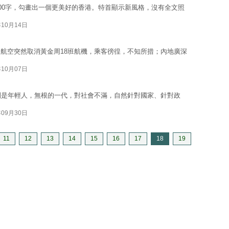
000字，勾畫出一個更美好的香港。特首顯示新風格，沒有全文照
年10月14日
航空突然取消黃金周18班航機，乘客徬徨，不知所措；內地廣深
年10月07日
別是年輕人，無根的一代，對社會不滿，自然針對國家、針對政
年09月30日
11
12
13
14
15
16
17
18
19