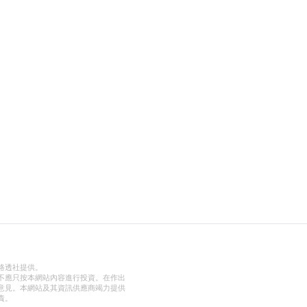
路透社提供。
不應只按本網站內容進行投資。在作出
意見。本網站及其資訊供應商竭力提供
責。