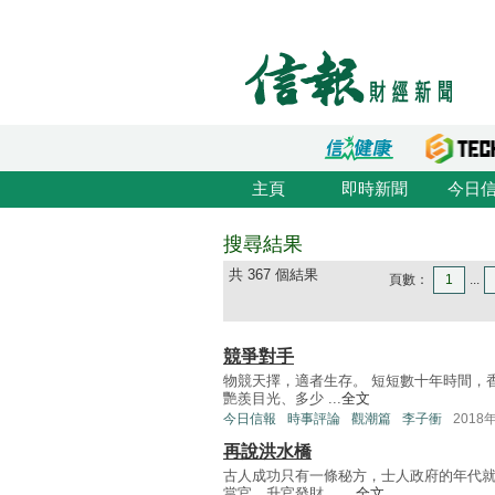
主頁
即時新聞
今日
搜尋結果
共 367 個結果
頁數：
1
...
競爭對手
物競天擇，適者生存。 短短數十年時間，
艷羨目光、多少 ...
全文
今日信報
時事評論
觀潮篇
李子衝
2018
再說洪水橋
古人成功只有一條秘方，士人政府的年代
當官，升官發財， ...
全文