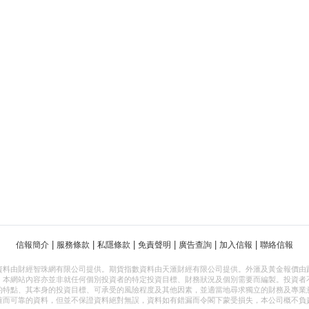
|
|
|
|
|
|
信報簡介
服務條款
私隱條款
免責聲明
廣告查詢
加入信報
聯絡信報
資料由財經智珠網有限公司提供。期貨指數資料由天滙財經有限公司提供。外滙及黃金報價由
，本網站內容亦並非就任何個別投資者的特定投資目標、財務狀況及個別需要而編製。投資者
的特點、其本身的投資目標、可承受的風險程度及其他因素，並適當地尋求獨立的財務及專業
確而可靠的資料，但並不保證資料絕對無誤，資料如有錯漏而令閣下蒙受損失，本公司概不負