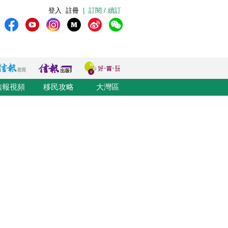
登入
註冊
|
訂閱 / 續訂
信報視頻
移民攻略
大灣區