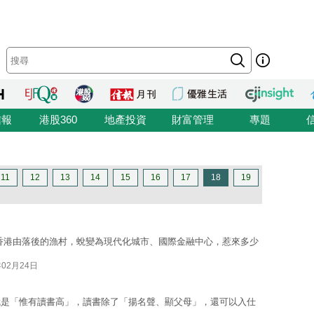
信報
港股360
地產投資
財富管理
專題
11
12
13
14
15
16
17
18
19
香港由落後的漁村，蛻變為現代化城市、國際金融中心，惹來多少
年02月24日
就是「惟有讀書高」，讀書除了「揚名聲、顯父母」，還可以入仕