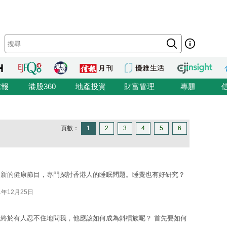
信報
港股360
地產投資
財富管理
專題
頁數：
1
2
3
4
5
6
全新的健康節目，專門探討香港人的睡眠問題。睡覺也有好研究？
1年12月25日
終於有人忍不住地問我，他應該如何成為斜槓族呢？ 首先要如何