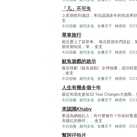
「几」不可失
上星期收到邀請，來自認識多年的投資界好友黃德几（
文
今日信報
副刊文化
女播天下
林燕玲
202
單車旅行
最近愛上了踩單車。 每次跟朋友們說起，
朋友都知道，筆 ...
全文
今日信報
副刊文化
女播天下
林燕玲
202
魷魚遊戲的啟示
最近韓劇《魷魚遊戲》全球熱播，成功程度更超越
...
全文
今日信報
副刊文化
女播天下
林燕玲
202
人生有幾多個十年
最近和朋友參加10 Year Changes大挑
今日信報
副刊文化
女播天下
林燕玲
202
來認識Khaby
要成為網絡紅人，有什麼條件？外表好看還
有爆紅的條件， ...
全文
今日信報
副刊文化
女播天下
林燕玲
202
幫阿仔拍片