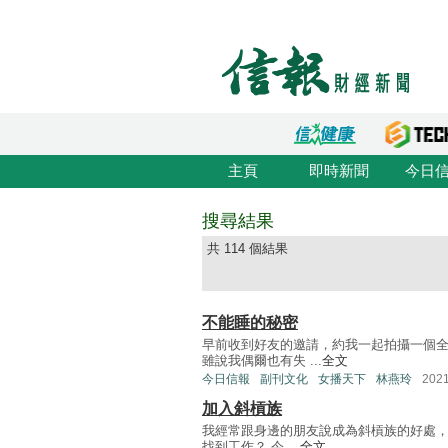
主頁
即時新聞
今日
搜尋結果
共 114 個結果
不能睡的秘密
早前收到好友的邀請，約我一起拍攝一個
雖說我偶爾也有失 ...
全文
今日信報
副刊文化
女播天下
林燕玲
202
加入斜槓族
我經常跟身邊的朋友說成為斜槓族的好處，
找到工作？ 今 ...
全文