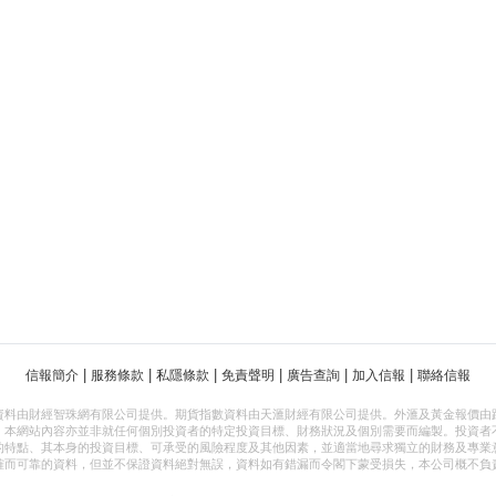
|
|
|
|
|
|
信報簡介
服務條款
私隱條款
免責聲明
廣告查詢
加入信報
聯絡信報
資料由財經智珠網有限公司提供。期貨指數資料由天滙財經有限公司提供。外滙及黃金報價由
，本網站內容亦並非就任何個別投資者的特定投資目標、財務狀況及個別需要而編製。投資者
的特點、其本身的投資目標、可承受的風險程度及其他因素，並適當地尋求獨立的財務及專業
確而可靠的資料，但並不保證資料絕對無誤，資料如有錯漏而令閣下蒙受損失，本公司概不負