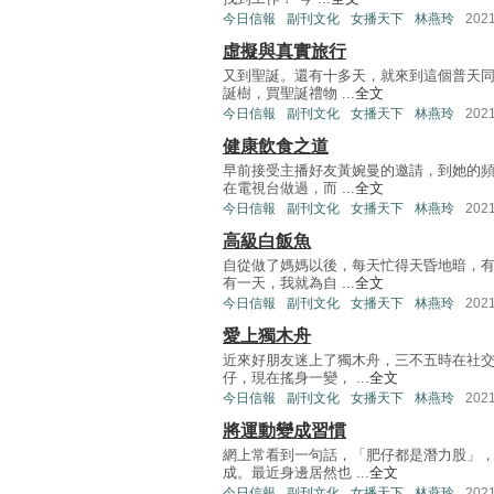
今日信報
副刊文化
女播天下
林燕玲
202
虛擬與真實旅行
又到聖誕。還有十多天，就來到這個普天
誕樹，買聖誕禮物 ...
全文
今日信報
副刊文化
女播天下
林燕玲
202
健康飲食之道
早前接受主播好友黃婉曼的邀請，到她的
在電視台做過，而 ...
全文
今日信報
副刊文化
女播天下
林燕玲
202
高級白飯魚
自從做了媽媽以後，每天忙得天昏地暗，
有一天，我就為自 ...
全文
今日信報
副刊文化
女播天下
林燕玲
202
愛上獨木舟
近來好朋友迷上了獨木舟，三不五時在社
仔，現在搖身一變， ...
全文
今日信報
副刊文化
女播天下
林燕玲
202
將運動變成習慣
網上常看到一句話，「肥仔都是潛力股」
成。最近身邊居然也 ...
全文
今日信報
副刊文化
女播天下
林燕玲
202