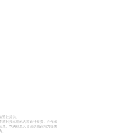
路透社提供。
不應只按本網站內容進行投資。在作出
意見。本網站及其資訊供應商竭力提供
責。