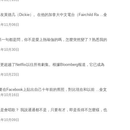
Dickie）。在他的加拿大中文電台（Fairchild Ra ...
全
1年11月06日
第一句都是問，你不是愛上熱瑜伽的嗎，怎麼突然變了？熟悉我的
1年10月30日
了Netflix以往所有劇集。根據Bloomberg報道，它已成為
1年10月23日
戰，要在Facebook上貼出自己十年前的舊照，對比現在和以前 ...
全文
1年10月16日
是會唱歌？ 我說通通都不是，只要有才，即是長得不怎麼樣，也
1年10月09日