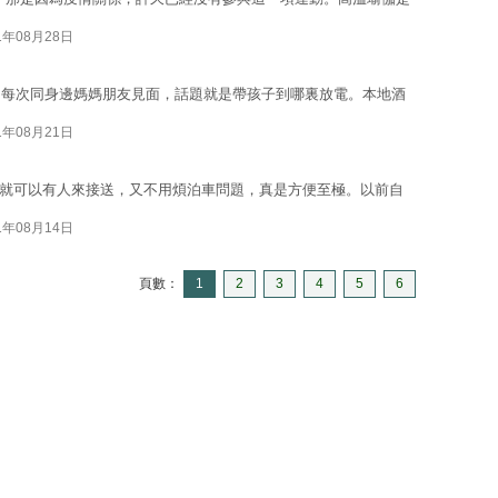
1年08月28日
，每次同身邊媽媽朋友見面，話題就是帶孩子到哪裏放電。本地酒
1年08月21日
pp就可以有人來接送，又不用煩泊車問題，真是方便至極。以前自
1年08月14日
頁數：
1
2
3
4
5
6