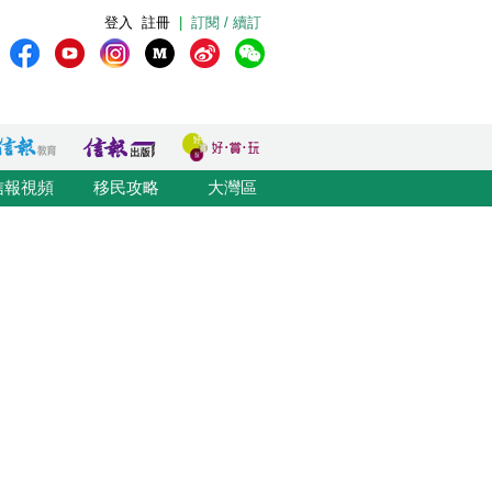
登入
註冊
|
訂閱 / 續訂
信報視頻
移民攻略
大灣區