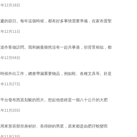
1年12月18日
同慶的節日。每年這個時候，都有好多事情需要準備，在家布置聖
1年12月11日
頻道作客做訪問。我和婉曼雖然沒有一起共事過，但背景相似，都
1年12月04日
有時候外出工作，總會帶漏重要物品，例如鞋、各種文具等。於是
1年11月27日
交平台發布西貢划艇的照片。想起他曾經是一個八十公斤的大肥
1年11月20日
，用來形容那些身材好、長得帥的男星，原來都是由肥仔蛻變而
1年11月13日