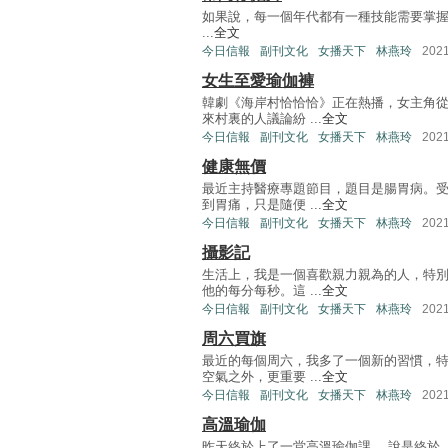
如果說，每一個年代都有一種技能需要掌握，以
...
全文
今日信報
副刊文化
女播天下
林燕玲
202
女生至愛瑜伽褲
韓劇《海岸村恰恰恰》正在熱播，女主角
來村裏的人議論紛 ...
全文
今日信報
副刊文化
女播天下
林燕玲
202
健康無價
最近主持醫療專題節目，題目是腸胃病。
到胃痛，只是隨便 ...
全文
今日信報
副刊文化
女播天下
林燕玲
202
攝影記
生活上，我是一個喜歡親力親為的人，特
他的每分每秒。這 ...
全文
今日信報
副刊文化
女播天下
林燕玲
202
周六買旗
最近的每個周六，我多了一個新的習慣，
空氣之外，更重要 ...
全文
今日信報
副刊文化
女播天下
林燕玲
202
高溫瑜伽
昨天終於上了一堂高溫瑜伽課。 說是終於