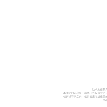
股票及指數
本網站的內容概不構成任何投資意見
任何投資決定前，投資者應考慮產品
準