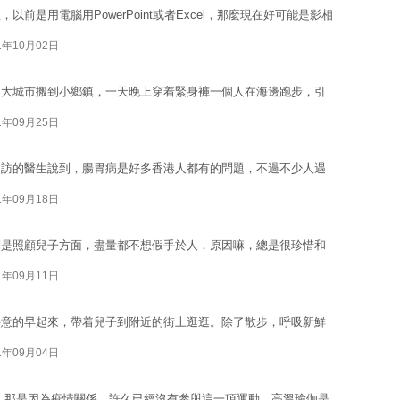
前是用電腦用PowerPoint或者Excel，那麼現在好可能是影相
1年10月02日
從大城市搬到小鄉鎮，一天晚上穿着緊身褲一個人在海邊跑步，引
1年09月25日
受訪的醫生說到，腸胃病是好多香港人都有的問題，不過不少人遇
1年09月18日
別是照顧兒子方面，盡量都不想假手於人，原因嘛，總是很珍惜和
1年09月11日
特意的早起來，帶着兒子到附近的街上逛逛。除了散步，呼吸新鮮
1年09月04日
，那是因為疫情關係，許久已經沒有參與這一項運動。高溫瑜伽是