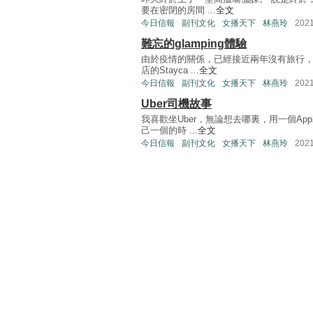
要在密閉的房間 ...
全文
今日信報
副刊文化
女播天下
林燕玲
202
難忘的glamping體驗
由於疫情的關係，已經接近兩年沒有旅行
店的Stayca ...
全文
今日信報
副刊文化
女播天下
林燕玲
202
Uber司機故事
我喜歡坐Uber，無論想去哪裏，用一個A
己一個的時 ...
全文
今日信報
副刊文化
女播天下
林燕玲
202