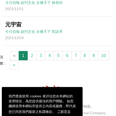
今日信報
副刊文化
女播天下
林燕玲
2021/12/11
元宇宙
今日信報
副刊文化
女播天下
郭詠琴
2021/12/10
«
1
2
3
4
5
6
7
8
9
10
頁
數：
»
我們透過使用 cookies 來評估您在本網站的
使用情況，為您提供最佳的用戶體驗。 如您
繼續使用本網站所提供之內容或服務，即代表
信報財經新聞有限公司版權所有，不得轉載。
您已同意我們最新之私隱條款。
了解更多
Copyright © 2026 Hong Kong Economic Journal Company