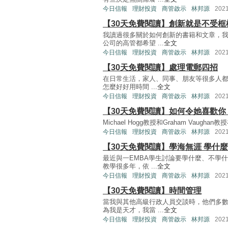
今日信報
理財投資
商管啟示
林邦源
202
【30天免費閱讀】創新就是不受框
我讀過很多關於如何創新的書籍和文章，
公司的高管都希望 ...
全文
今日信報
理財投資
商管啟示
林邦源
202
【30天免費閱讀】處理電郵四招
在日常生活，家人、同事、朋友等很多人都
怎麼好好用時間 ...
全文
今日信報
理財投資
商管啟示
林邦源
202
【30天免費閱讀】如何令她喜歡你
Michael Hogg教授和Graham Vaughan教授在
今日信報
理財投資
商管啟示
林邦源
202
【30天免費閱讀】學海無涯 學什
最近與一EMBA學生討論要學什麼、不學
教學很多年，依 ...
全文
今日信報
理財投資
商管啟示
林邦源
202
【30天免費閱讀】時間管理
當我與其他高級行政人員交談時，他們多
為我是天才，我當 ...
全文
今日信報
理財投資
商管啟示
林邦源
202