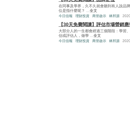
在同事及學界，久不久就會聽到有人說品
位是指什麼呢？ ...
全文
今日信報
理財投資
商管啟示
林邦源
202
【30天免費閱讀】評估市場營銷應
大部分人的一生都會經過三個階段：學習
估或評估人，做學 ...
全文
今日信報
理財投資
商管啟示
林邦源
202