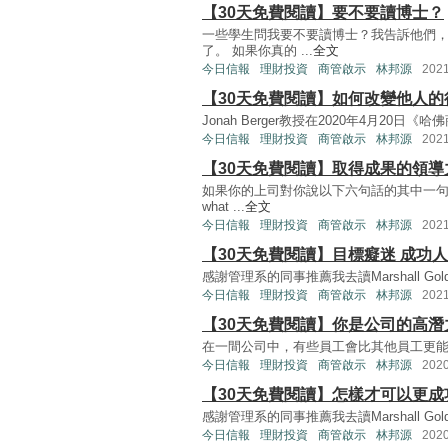
【30天免費閱讀】要不要讀博士？
一些學生問我要不要讀博士？我告訴他們
了。 如果你真的 ...
全文
今日信報
理財投資
商管啟示
林邦源
202
【30天免費閱讀】如何改變他人的
Jonah Berger教授在2020年4月20日《哈佛商業
今日信報
理財投資
商管啟示
林邦源
202
【30天免費閱讀】取得成果的領導
如果你的上司對你說以下六句話的其中一句
what ...
全文
今日信報
理財投資
商管啟示
林邦源
202
【30天免費閱讀】目標癡迷 成功
感謝管理系的同事推薦我去讀Marshall Goldsmi
今日信報
理財投資
商管啟示
林邦源
202
【30天免費閱讀】你是公司的高潛
在一間公司中，有些員工會比其他員工更能為公司創造價值
今日信報
理財投資
商管啟示
林邦源
202
【30天免費閱讀】怎樣才可以更成
感謝管理系的同事推薦我去讀Marshall Goldsmi
今日信報
理財投資
商管啟示
林邦源
202