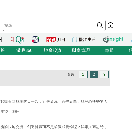
信報
港股360
地產投資
財富管理
專題
頁數：
1
2
3
喜歡與有幽默感的人一起，近朱者赤、近墨者黑，與開心快樂的人
1年12月09日
都能愉快地交流，創造雙贏而不是輸贏或雙輸呢？與家人商討時，