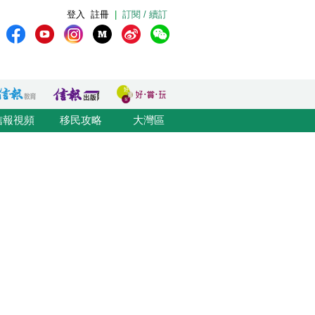
登入
註冊
|
訂閱 / 續訂
信報視頻
移民攻略
大灣區