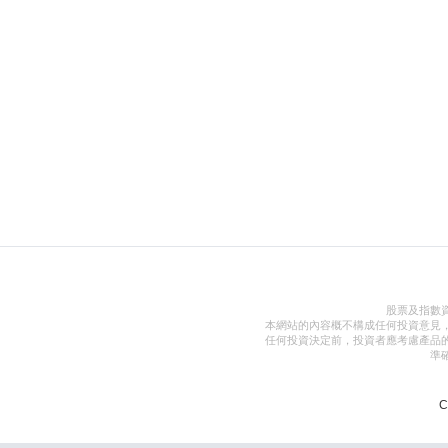
股票及指數
本網站的內容概不構成任何投資意見
任何投資決定前，投資者應考慮產品
準
C