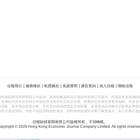
|
|
|
|
|
|
信報簡介
服務條款
私隱條款
免責聲明
廣告查詢
加入信報
聯絡信報
資料由財經智珠網有限公司提供。期貨指數資料由天滙財經有限公司提供。外滙及黃金報價由
，本網站內容亦並非就任何個別投資者的特定投資目標、財務狀況及個別需要而編製。投資者
的特點、其本身的投資目標、可承受的風險程度及其他因素，並適當地尋求獨立的財務及專業
確而可靠的資料，但並不保證資料絕對無誤，資料如有錯漏而令閣下蒙受損失，本公司概不負
信報財經新聞有限公司版權所有，不得轉載。
opyright © 2026 Hong Kong Economic Journal Company Limited. All rights reserve