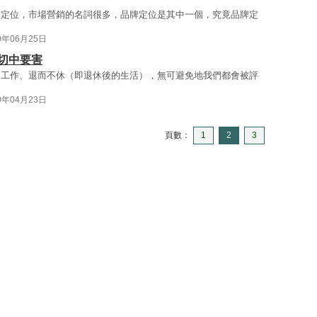
牌定位，市場營銷的名詞很多，品牌定位是其中一個，究竟品牌定
0年06月25日
切中要害
、工作、退而不休（即退休後的生活），無可避免地我們都會被評
0年04月23日
頁數：
1
2
3