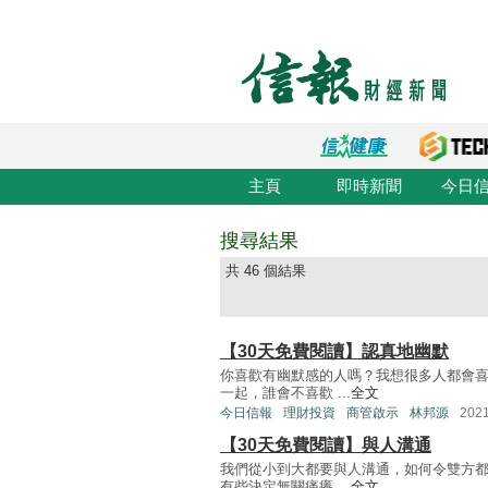
主頁
即時新聞
今日
搜尋結果
共 46 個結果
【30天免費閱讀】認真地幽默
你喜歡有幽默感的人嗎？我想很多人都會
一起，誰會不喜歡 ...
全文
今日信報
理財投資
商管啟示
林邦源
202
【30天免費閱讀】與人溝通
我們從小到大都要與人溝通，如何令雙方
有些決定無關痛癢 ...
全文