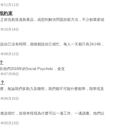
1年11月11日
框約束
我之前也創造過新產品，或想到解決問題的新方法，不少創業家或
1年10月14日
說自己沒有時間，個個都說自己很忙。每人一天都只有24小時，
1年08月12日
？
他們2018年的Social Psycholo ...
全文
1年07月09日
麼？
什麼，無論我們多勤力及聰明，我們都不可能什麼都學，我學習及
1年06月10日
數會說很忙，並很奇怪我為什麼可以一邊工作、一邊讀書。他們以
1年05月13日