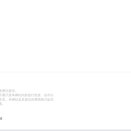
路透社提供。
不應只按本網站內容進行投資。在作出
意見。本網站及其資訊供應商竭力提供
責。
d.