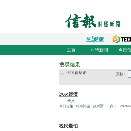
主頁
即時新聞
今日
搜尋結果
共 2628 個結果
頁數：
冰火經濟
...
全文
今日信報
時事評論
政所謂…
白丁
2026
稅民最怕