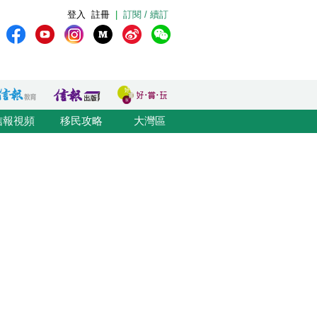
登入
註冊
|
訂閱 / 續訂
信報視頻
移民攻略
大灣區