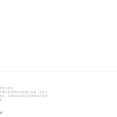
路透社提供。
不應只按本網站內容進行投資。在作出
意見。本網站及其資訊供應商竭力提供
責。
d.