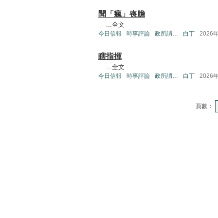
聞「瘋」喪膽
...
全文
今日信報
時事評論
政所謂…
白丁
2026
瞎指揮
...
全文
今日信報
時事評論
政所謂…
白丁
2026
頁數：