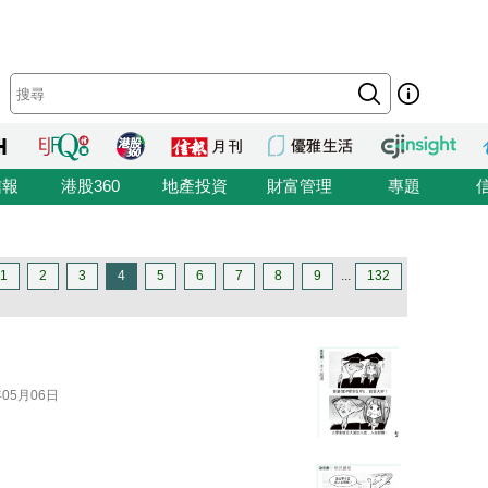
信報
港股360
地產投資
財富管理
專題
1
2
3
4
5
6
7
8
9
...
132
年05月06日