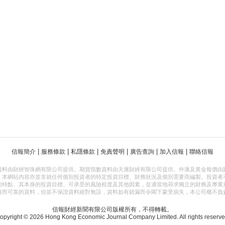
|
|
|
|
|
|
信報簡介
服務條款
私隱條款
免責聲明
廣告查詢
加入信報
聯絡信報
資料由財經智珠網有限公司提供。期貨指數資料由天滙財經有限公司提供。外滙及黃金報價由
，本網站內容亦並非就任何個別投資者的特定投資目標、財務狀況及個別需要而編製。投資者
的特點、其本身的投資目標、可承受的風險程度及其他因素，並適當地尋求獨立的財務及專業
確而可靠的資料，但並不保證資料絕對無誤，資料如有錯漏而令閣下蒙受損失，本公司概不負
信報財經新聞有限公司版權所有，不得轉載。
opyright © 2026 Hong Kong Economic Journal Company Limited. All rights reserve