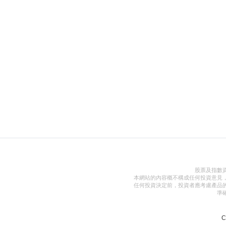
股票及指數
本網站的內容概不構成任何投資意見
任何投資決定前，投資者應考慮產品
準
C