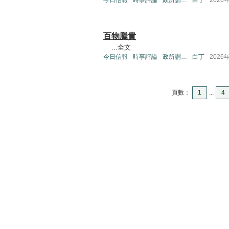
百物騰貴
...
全文
今日信報
時事評論
政所謂…
白丁
2026
頁數：
1
...
4