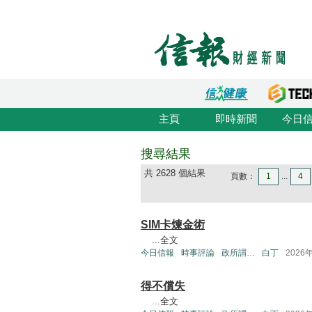
主頁
即時新聞
今日
搜尋結果
共 2628 個結果
頁數：
1
...
4
SIM卡煉金術
...
全文
今日信報
時事評論
政所謂…
白丁
2026
得不償失
...
全文