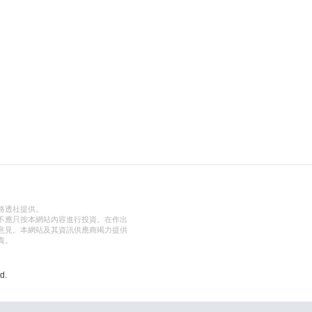
路透社提供。
不應只按本網站內容進行投資。在作出
意見。本網站及其資訊供應商竭力提供
責。
d.