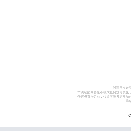
股票及指數
本網站的內容概不構成任何投資意見
任何投資決定前，投資者應考慮產品
準
C