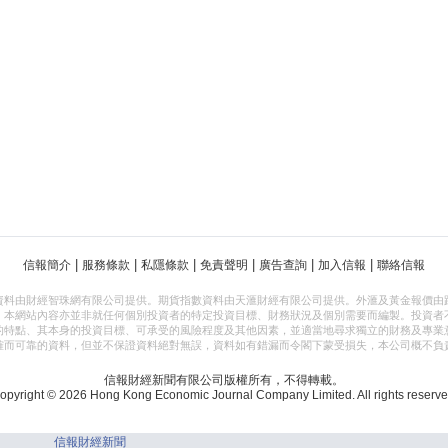
|
|
|
|
|
|
信報簡介
服務條款
私隱條款
免責聲明
廣告查詢
加入信報
聯絡信報
資料由財經智珠網有限公司提供。期貨指數資料由天滙財經有限公司提供。外滙及黃金報價由
，本網站內容亦並非就任何個別投資者的特定投資目標、財務狀況及個別需要而編製。投資者
的特點、其本身的投資目標、可承受的風險程度及其他因素，並適當地尋求獨立的財務及專業
確而可靠的資料，但並不保證資料絕對無誤，資料如有錯漏而令閣下蒙受損失，本公司概不負
信報財經新聞有限公司版權所有，不得轉載。
opyright © 2026 Hong Kong Economic Journal Company Limited. All rights reserve
信報財經新聞