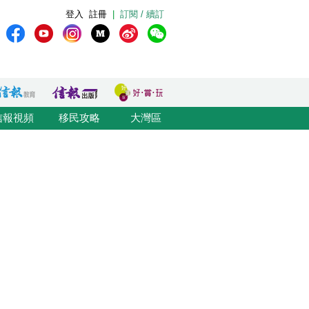
登入
註冊
|
訂閱 / 續訂
信報視頻
移民攻略
大灣區