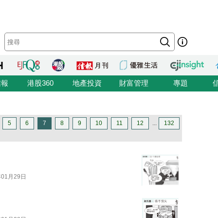
信報
港股360
地產投資
財富管理
專題
5
6
7
8
9
10
11
12
...
132
年01月29日