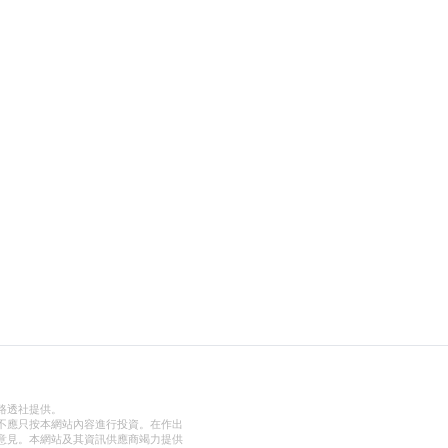
路透社提供。
不應只按本網站內容進行投資。在作出
意見。本網站及其資訊供應商竭力提供