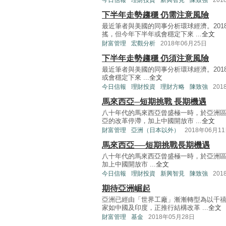
今日信報
理財投資
新興智見
陳致強
201
下半年走勢趨穩 仍需注意風險
最近筆者與美國的同事分析環球經濟。20
搖，但今年下半年或會穩定下來 ...
全文
財富管理
宏觀分析
2018年06月25日
下半年走勢趨穩 仍須注意風險
最近筆者與美國的同事分析環球經濟。20
或會穩定下來 ...
全文
今日信報
理財投資
理財方略
陳致強
201
馬來西亞─短期挑戰 長期機遇
八十年代的馬來西亞曾盛極一時，於亞洲區
亞的改革停滯，加上中國開放市 ...
全文
財富管理
亞洲（日本以外）
2018年06月1
馬來西亞──短期挑戰長期機遇
八十年代的馬來西亞曾盛極一時，於亞洲區
加上中國開放市 ...
全文
今日信報
理財投資
新興智見
陳致強
201
期待亞洲崛起
亞洲已經由「世界工廠」漸漸轉型為以千
家如中國及印度，正推行結構改革 ...
全文
財富管理
基金
2018年05月28日