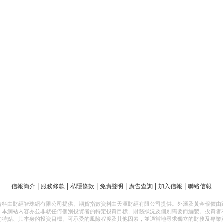
|
|
|
|
|
|
信報簡介
服務條款
私隱條款
免責聲明
廣告查詢
加入信報
聯絡信報
資料由財經智珠網有限公司提供。期貨指數資料由天滙財經有限公司提供。外滙及黃金報價由
，本網站內容亦並非就任何個別投資者的特定投資目標、財務狀況及個別需要而編製。投資者
的特點、其本身的投資目標、可承受的風險程度及其他因素，並適當地尋求獨立的財務及專業