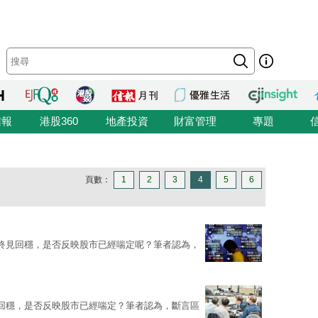
信報
港股360
地產投資
財富管理
專題
頁數：
1
2
3
4
5
6
終見回穩，是否反映股市已經喘定呢？筆者認為，
回穩，是否反映股市已經喘定？筆者認為，斷言區