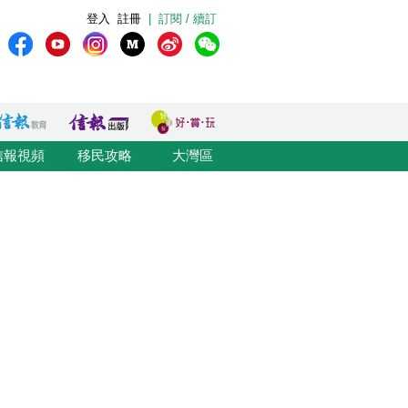
登入
註冊
|
訂閱 / 續訂
信報視頻
移民攻略
大灣區