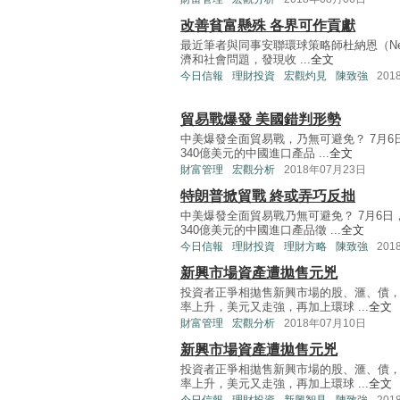
改善貧富懸殊 各界可作貢獻
最近筆者與同事安聯環球策略師杜納恩（Nei
濟和社會問題，發現收 ...
全文
今日信報
理財投資
宏觀灼見
陳致強
201
貿易戰爆發 美國錯判形勢
中美爆發全面貿易戰，乃無可避免？ 7月
340億美元的中國進口產品 ...
全文
財富管理
宏觀分析
2018年07月23日
特朗普掀貿戰 終或弄巧反拙
中美爆發全面貿易戰乃無可避免？ 7月6
340億美元的中國進口產品徵 ...
全文
今日信報
理財投資
理財方略
陳致強
201
新興市場資產遭拋售元兇
投資者正爭相拋售新興市場的股、滙、債
率上升，美元又走強，再加上環球 ...
全文
財富管理
宏觀分析
2018年07月10日
新興市場資產遭拋售元兇
投資者正爭相拋售新興市場的股、滙、債
率上升，美元又走強，再加上環球 ...
全文