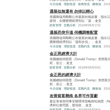
今日信報
理財投資
新興智見
陳致強
201
通脹似無還有 勿掉以輕心
美國聯儲局剛剛公布最新的褐皮書，指出1
疲弱，全國整體經濟則以「溫 ...
全文
財富管理
宏觀分析
2018年09月17日
通脹恐突升溫 伺機調整配置
美國聯儲局剛剛公布最新的褐皮書，指出1
國整體經濟則以「溫和步伐」 ...
全文
今日信報
理財投資
宏觀灼見
陳致強
201
金正恩經濟大計
美國總統特朗普（Donald Trump）突然
程，並公 ...
全文
財富管理
宏觀分析
2018年09月03日
金正恩的經濟大計
美國總統特朗普（Donald Trump）突然
程，並公 ...
全文
今日信報
理財投資
宏觀灼見
陳致強
201
改善貧富懸殊 各界可作貢獻
最近筆者與同事安聯環球策略師杜納恩（Nei
濟和社會問題，發現收 ...
全文
財富管理
宏觀分析
2018年08月06日