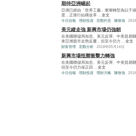
期待亞洲崛起
亞洲已經由「世界工廠」漸漸轉型為以千
度，正推行結構改革 ...
全文
今日信報
理財投資
宏觀灼見
陳致強
201
美元縱走強 新興市場仍強韌
在美國聯儲局加息、美元反彈、中美貿易
來亞洲股市走勢反覆，但至今仍力 ...
全文
財富管理
宏觀分析
2018年05月14日
新興市場抵禦衝擊力轉強
在美國聯儲局加息、美元反彈、中美貿易
但至今仍力保正回 ...
全文
今日信報
理財投資
理財方略
陳致強
201