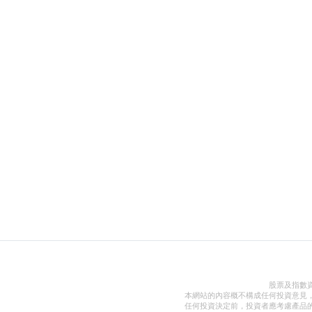
股票及指數
本網站的內容概不構成任何投資意見
任何投資決定前，投資者應考慮產品