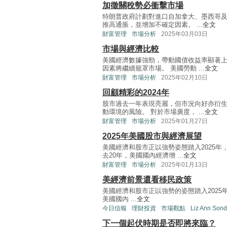
加徵關稅勢必衝擊市場
特朗普政府計劃對進口自加拿大、墨西哥
推高通脹，並增加不確定因素。 ...
全文
財富管理
市場分析
2025年03月03日
市場與經濟比較
美國經濟數據強勁，帶動國債收益率顯著
因素將繼續籠罩市場。 美國勞動 ...
全文
財富管理
市場分析
2025年02月10日
回顧精彩的2024年
股市過去一年表現亮麗，但市況向好亦衍
動環境的風險。 對於市場廣度， ...
全文
財富管理
市場分析
2025年01月27日
2025年美國股市與經濟展望
美國經濟和股市正以強勢姿態踏入2025年
去20年，美國國內經濟增 ...
全文
財富管理
市場分析
2025年01月13日
美經濟前景還看移民政策
美國經濟和股市正以強勢的姿態踏入2025
美國國內 ...
全文
今日信報
理財投資
市場觀點
Liz Ann Sond
下一個起伏時期是否即將來臨？