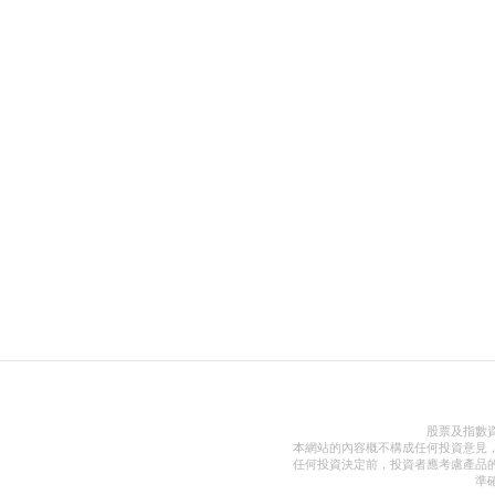
股票及指數
本網站的內容概不構成任何投資意見
任何投資決定前，投資者應考慮產品
準