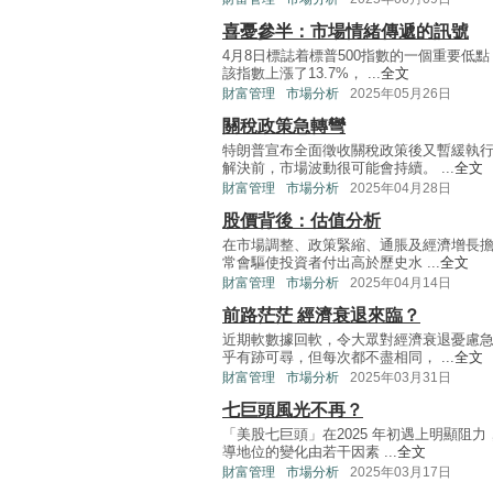
喜憂參半：市場情緒傳遞的訊號
4月8日標誌着標普500指數的一個重要
該指數上漲了13.7%， ...
全文
財富管理
市場分析
2025年05月26日
關稅政策急轉彎
特朗普宣布全面徵收關稅政策後又暫緩執
解決前，市場波動很可能會持續。 ...
全文
財富管理
市場分析
2025年04月28日
股價背後：估值分析
在市場調整、政策緊縮、通脹及經濟增長擔
常會驅使投資者付出高於歷史水 ...
全文
財富管理
市場分析
2025年04月14日
前路茫茫 經濟衰退來臨？
近期軟數據回軟，令大眾對經濟衰退憂慮
乎有跡可尋，但每次都不盡相同， ...
全文
財富管理
市場分析
2025年03月31日
七巨頭風光不再？
「美股七巨頭」在2025 年初遇上明顯阻
導地位的變化由若干因素 ...
全文
財富管理
市場分析
2025年03月17日