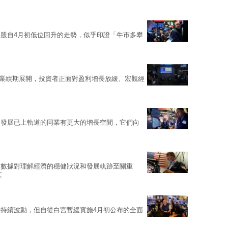
股自4月初低位回升的走勢，似乎印證「牛市多攀
業的業績期展開，投資者正面對盈利增長放緩、宏觀經
起發展已上軌道的同業有更大的增長空間，它們向
」數據對理解經濟的穩健狀況和發展軌跡至關重
文
持續波動，但自從白宮暫緩實施4月初公布的全面