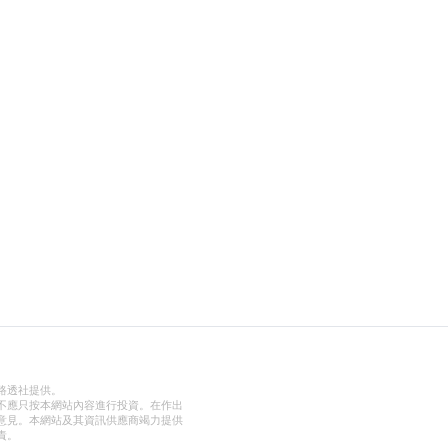
路透社提供。
不應只按本網站內容進行投資。在作出
意見。本網站及其資訊供應商竭力提供
責。