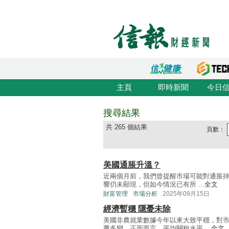
主頁
即時新聞
今日
搜尋結果
共 265 個結果
頁數：
美國通脹升溫？
近兩個月前，我們曾提醒市場可能對通脹掉
響仍未顯現，但如今情況已有所 ...
全文
財富管理
市場分析
2025年09月15日
經濟暫穩 隱憂未除
美國非農就業數據今年以來大致平穩，對
覆多變，正面而言，平均關稅水平 ...
全文