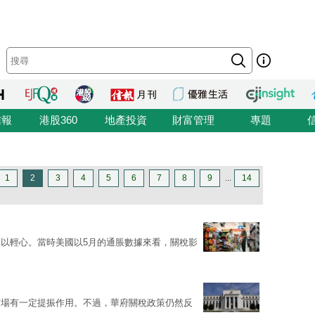
信報
港股360
地產投資
財富管理
專題
1
2
3
4
5
6
7
8
9
...
14
以輕心。當時美國以5月的通脹數據來看，關稅影
市場有一定提振作用。不過，華府關稅政策仍然反