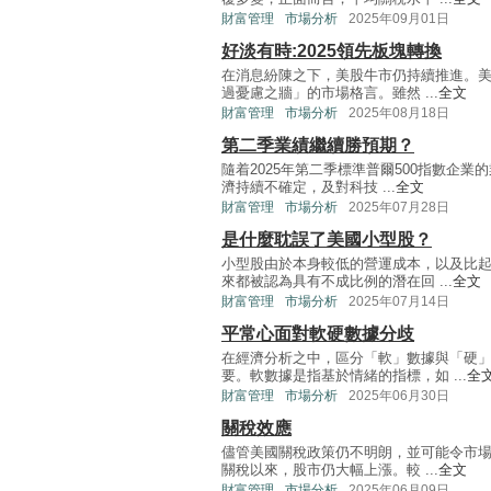
財富管理
市場分析
2025年09月01日
好淡有時:2025領先板塊轉換
在消息紛陳之下，美股牛市仍持續推進。美
過憂慮之牆」的市場格言。雖然 ...
全文
財富管理
市場分析
2025年08月18日
第二季業績繼續勝預期？
隨着2025年第二季標準普爾500指數企
濟持續不確定，及對科技 ...
全文
財富管理
市場分析
2025年07月28日
是什麼耽誤了美國小型股？
小型股由於本身較低的營運成本，以及比
來都被認為具有不成比例的潛在回 ...
全文
財富管理
市場分析
2025年07月14日
平常心面對軟硬數據分歧
在經濟分析之中，區分「軟」數據與「硬
要。軟數據是指基於情緒的指標，如 ...
全
財富管理
市場分析
2025年06月30日
關稅效應
儘管美國關稅政策仍不明朗，並可能令市場
關稅以來，股市仍大幅上漲。較 ...
全文
財富管理
市場分析
2025年06月09日