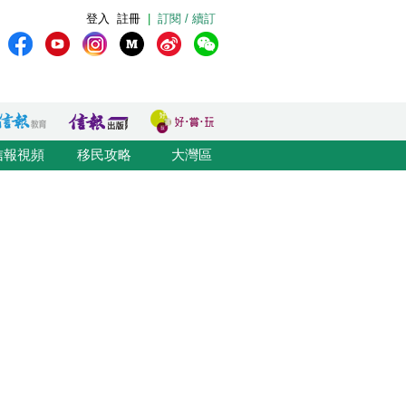
登入
註冊
|
訂閱 / 續訂
信報視頻
移民攻略
大灣區