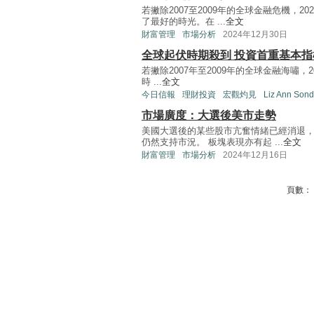
若撇除2007至2009年的全球金融危機，
了最好的時光。在 ...
全文
財富管理
市場分析
2024年12月30日
全球起伏時期殺到 投資首重基本指
若撇除2007年至2009年的全球金融海嘯
時 ...
全文
今日信報
理財投資
宏觀灼見
Liz Ann Sond
市場廣度：大選後美市走勢
美國大選後的某些股市亢奮情緒已經消退
仍然支持市況。 板塊表現亦有起 ...
全文
財富管理
市場分析
2024年12月16日
頁數：