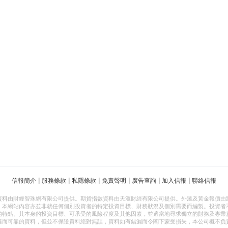
|
|
|
|
|
|
信報簡介
服務條款
私隱條款
免責聲明
廣告查詢
加入信報
聯絡信報
資料由財經智珠網有限公司提供。期貨指數資料由天滙財經有限公司提供。外滙及黃金報價由
，本網站內容亦並非就任何個別投資者的特定投資目標、財務狀況及個別需要而編製。投資者
的特點、其本身的投資目標、可承受的風險程度及其他因素，並適當地尋求獨立的財務及專業
確而可靠的資料，但並不保證資料絕對無誤，資料如有錯漏而令閣下蒙受損失，本公司概不負