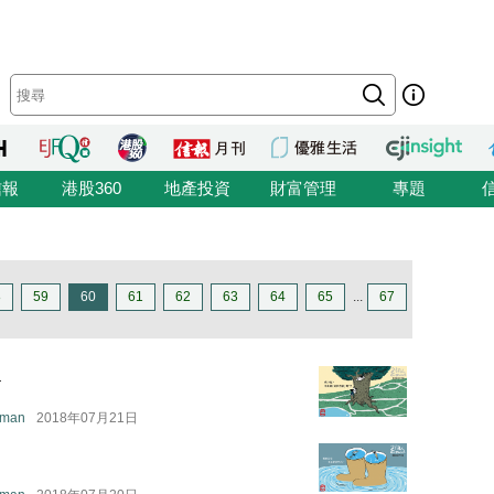
信報
港股360
地產投資
財富管理
專題
8
59
60
61
62
63
64
65
...
67
!
 man
2018年07月21日