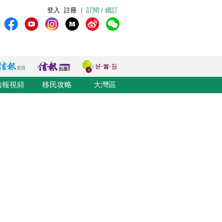
登入
註冊
|
訂閱 / 續訂
信報視頻
移民攻略
大灣區