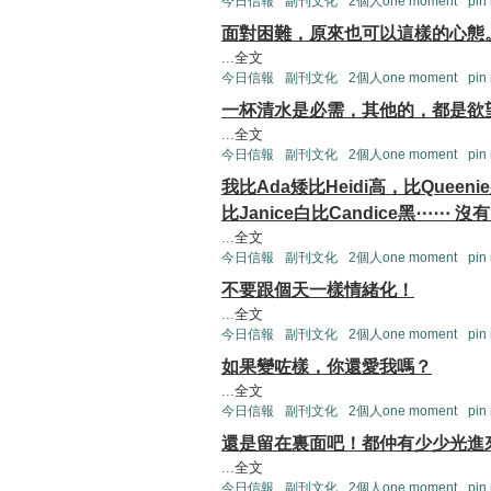
今日信報
副刊文化
2個人one moment
pin
面對困難，原來也可以這樣的心態
...
全文
今日信報
副刊文化
2個人one moment
pin
一杯清水是必需，其他的，都是欲
...
全文
今日信報
副刊文化
2個人one moment
pin
我比Ada矮比Heidi高，比Queeni
比Janice白比Candice黑⋯⋯
...
全文
今日信報
副刊文化
2個人one moment
pin
不要跟個天一樣情緒化！
...
全文
今日信報
副刊文化
2個人one moment
pin
如果變咗樣，你還愛我嗎？
...
全文
今日信報
副刊文化
2個人one moment
pin
還是留在裏面吧！都仲有少少光進
...
全文
今日信報
副刊文化
2個人one moment
pin