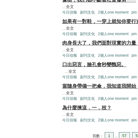
...
全文
今日信報
副刊文化
2個人one moment
pin
如果有一對鞋，一穿上就知你要行
...
全文
今日信報
副刊文化
2個人one moment
pin
肉身長大了，我們面對現實的力量
...
全文
今日信報
副刊文化
2個人one moment
pin
口出惡言，臉孔會秒變醜惡。
...
全文
今日信報
副刊文化
2個人one moment
pin
當隨身帶備一把傘，我知道我開始
...
全文
今日信報
副刊文化
2個人one moment
pin
為什麼揀這．一．枝？
...
全文
今日信報
副刊文化
2個人one moment
pin
頁數：
1
...
57
5