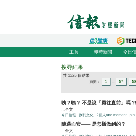
主頁
即時新聞
今日
搜尋結果
共 1325 個結果
頁數：
1
...
57
5
咦？咦？ 不是說「勇往直前」嗎 ?
...
全文
今日信報
副刊文化
2個人one moment
pin
隨遇而安—— 是怎樣做到的？
...
全文