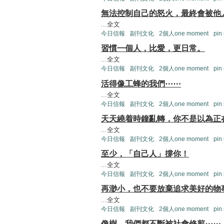
無法控制自己的怒火，最終會被他
...
全文
今日信報
副刊文化
2個人one moment
pin
習慣一個人，比愛，更日常。
...
全文
今日信報
副刊文化
2個人one moment
pin
活得像工蜂的我們⋯⋯
...
全文
今日信報
副刊文化
2個人one moment
pin
天天繞着時鐘亂轉，你不是以為正
...
全文
今日信報
副刊文化
2個人one moment
pin
至少，「自己人」撐你！
...
全文
今日信報
副刊文化
2個人one moment
pin
再渺小，也不要放棄追求美好的物
...
全文
今日信報
副刊文化
2個人one moment
pin
像樹，我們都不斷被社會修剪⋯⋯