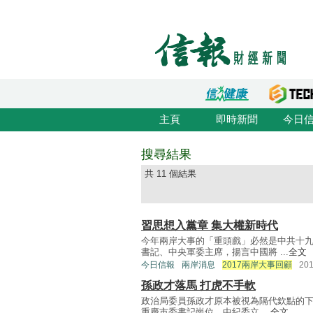
主頁
即時新聞
今日
搜尋結果
共 11 個結果
習思想入黨章 集大權新時代
今年兩岸大事的「重頭戲」必然是中共十
書記、中央軍委主席，揚言中國將 ...
全文
今日信報
兩岸消息
2017兩岸大事回顧
20
孫政才落馬 打虎不手軟
政治局委員孫政才原本被視為隔代欽點的下
重慶市委書記崗位，中紀委立 ...
全文