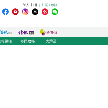
登入
註冊
|
訂閱 / 續訂
信報視頻
移民攻略
大灣區