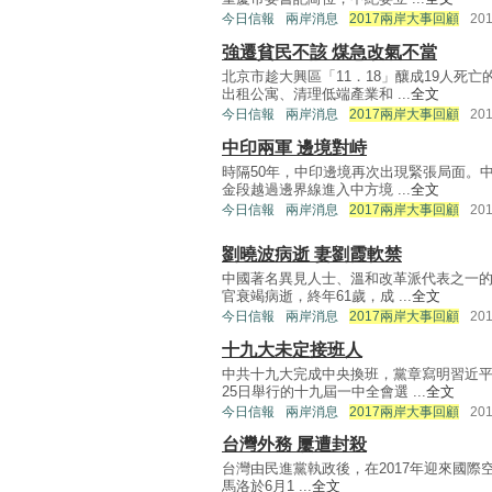
今日信報
兩岸消息
2017兩岸大事回顧
20
強遷貧民不該 煤急改氣不當
北京市趁大興區「11．18」釀成19人死
出租公寓、清理低端產業和 ...
全文
今日信報
兩岸消息
2017兩岸大事回顧
20
中印兩軍 邊境對峙
時隔50年，中印邊境再次出現緊張局面。
金段越過邊界線進入中方境 ...
全文
今日信報
兩岸消息
2017兩岸大事回顧
20
劉曉波病逝 妻劉霞軟禁
中國著名異見人士、溫和改革派代表之一的
官衰竭病逝，終年61歲，成 ...
全文
今日信報
兩岸消息
2017兩岸大事回顧
20
十九大未定接班人
中共十九大完成中央換班，黨章寫明習近平
25日舉行的十九屆一中全會選 ...
全文
今日信報
兩岸消息
2017兩岸大事回顧
20
台灣外務 屢遭封殺
台灣由民進黨執政後，在2017年迎來國
馬洛於6月1 ...
全文