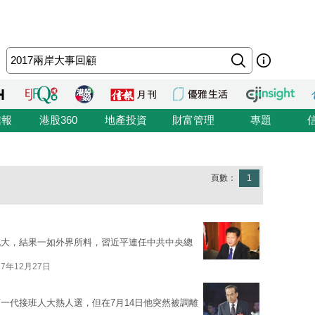
信報
港股360
地產投資
財富管理
專題
頁數：
1
九大，結果一如外界所料，習近平連任中共中央總
17年12月27日
一代接班人大熱人選，但在7月14日他突然被調離