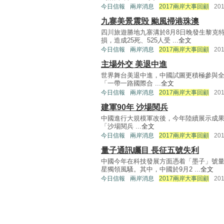
今日信報
兩岸消息
2017兩岸大事回顧
20
九寨美景震毁 颱風掃港珠澳
四川旅遊勝地九寨溝於8月8日晚發生黎克
損，造成25死、525人受 ...
全文
今日信報
兩岸消息
2017兩岸大事回顧
20
主場外交 美退中進
世界舞台美退中進，中國試圖更積極參與
「一帶一路國際合 ...
全文
今日信報
兩岸消息
2017兩岸大事回顧
20
建軍90年 沙場閱兵
中國進行大規模軍改後，今年陸續展示成果
「沙場閱兵 ...
全文
今日信報
兩岸消息
2017兩岸大事回顧
20
量子通訊矚目 長征五號失利
中國今年在科技發展方面憑着「墨子」號
星獨領風騷。其中，中國於9月2 ...
全文
今日信報
兩岸消息
2017兩岸大事回顧
20