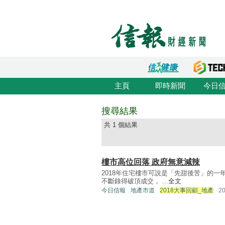
主頁
即時新聞
今日
搜尋結果
共 1 個結果
樓市高位回落 政府無意減辣
2018年住宅樓市可說是「先甜後苦」的一年
不斷錄得破頂成交， ...
全文
今日信報
地產市道
2018大事回顧_地產
2