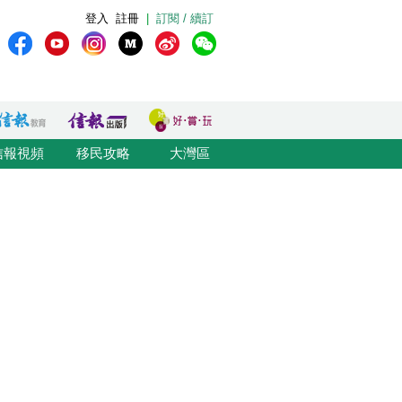
登入
註冊
|
訂閱 / 續訂
信報視頻
移民攻略
大灣區