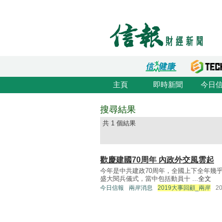
主頁
即時新聞
今日
搜尋結果
共 1 個結果
歡慶建國70周年 內政外交風雲起
今年是中共建政70周年，全國上下全年幾
盛大閱兵儀式，當中包括動員十 ...
全文
今日信報
兩岸消息
2019大事回顧_兩岸
2