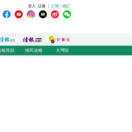
登入
註冊
|
訂閱 / 續訂
信報視頻
移民攻略
大灣區