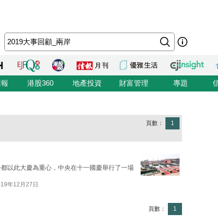
信報
港股360
地產投資
財富管理
專題
頁數：
1
乎都以此大慶為重心，中央在十一國慶舉行了一場
019年12月27日
頁數：
1