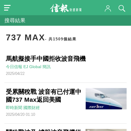
搜尋結果
737 MAX
- 共1509個結果
馬航擬接手中國拒收波音飛機
今日信報
EJ Global
簡訊
2025/04/22
受累關稅戰 波音有已付運中
國737 Max返回美國
即時新聞
國際財經
2025/04/20 01:10