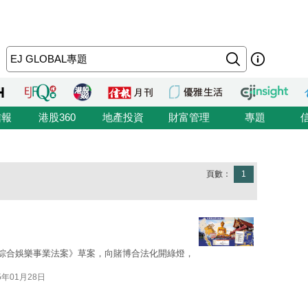
信報
港股360
地產投資
財富管理
專題
頁數：
1
《綜合娛樂事業法案》草案，向賭博合法化開綠燈，
5年01月28日