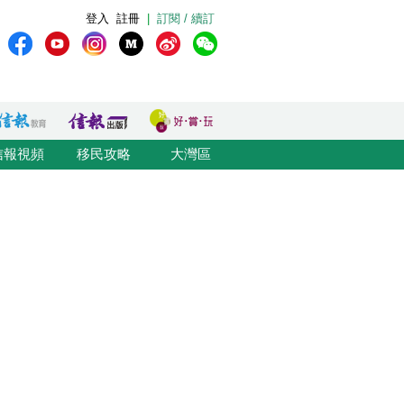
登入
註冊
|
訂閱 / 續訂
信報視頻
移民攻略
大灣區