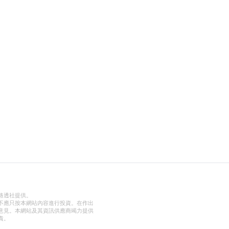
路透社提供。
不應只按本網站內容進行投資。在作出
意見。本網站及其資訊供應商竭力提供
責。