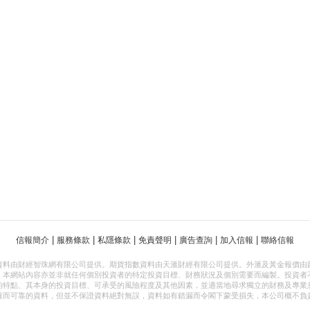
|
|
|
|
|
|
信報簡介
服務條款
私隱條款
免責聲明
廣告查詢
加入信報
聯絡信報
資料由財經智珠網有限公司提供。期貨指數資料由天滙財經有限公司提供。外滙及黃金報價由
，本網站內容亦並非就任何個別投資者的特定投資目標、財務狀況及個別需要而編製。投資者
的特點、其本身的投資目標、可承受的風險程度及其他因素，並適當地尋求獨立的財務及專業
確而可靠的資料，但並不保證資料絕對無誤，資料如有錯漏而令閣下蒙受損失，本公司概不負