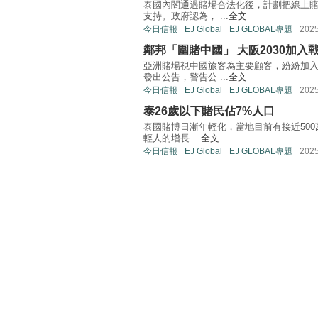
泰國內閣通過賭場合法化後，計劃把線上
支持。政府認為， ...
全文
今日信報
EJ Global
EJ GLOBAL專題
202
鄰邦「圍賭中國」 大阪2030加入
亞洲賭場視中國旅客為主要顧客，紛紛加
發出公告，警告公 ...
全文
今日信報
EJ Global
EJ GLOBAL專題
202
泰26歲以下賭民佔7%人口
泰國賭博日漸年輕化，當地目前有接近500
輕人的增長 ...
全文
今日信報
EJ Global
EJ GLOBAL專題
202