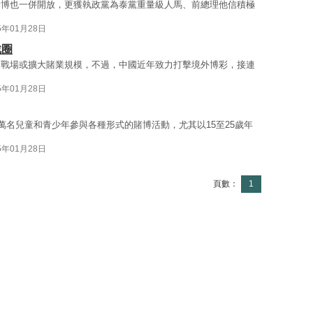
賭博也一併開放，更獲執政黨為泰黨重量級人馬、前總理他信積極
5年01月28日
戰圈
入戰場或擴大賭業規模，不過，中國近年致力打擊境外博彩，接連
5年01月28日
萬名兒童和青少年參與各種形式的賭博活動，尤其以15至25歲年
5年01月28日
頁數：
1