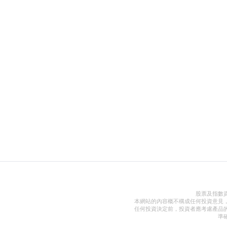
股票及指數
本網站的內容概不構成任何投資意見
任何投資決定前，投資者應考慮產品
準