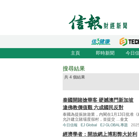
主頁
即時新聞
今日
搜尋結果
共 4 個結果
泰國開賭搶華客 硬撼澳門新加坡
違佛教價值觀 六成國民反對
泰國為提振旅遊業，內閣在1月13日批准
允許建立賭場度假村，並提交 ...
全文
今日信報
EJ Global
EJ GLOBAL專題
202
經濟學者：開放網上博彩弊大於利