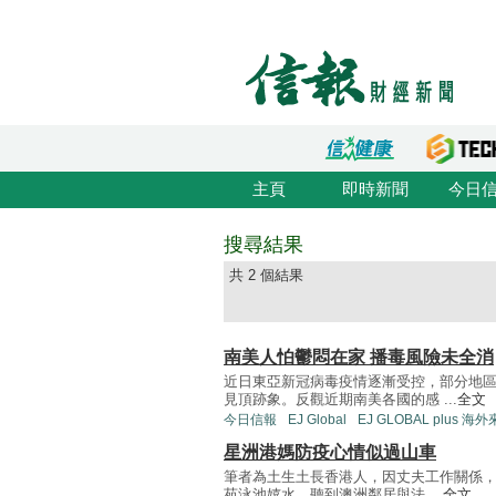
主頁
即時新聞
今日
搜尋結果
共 2 個結果
南美人怕鬱悶在家 播毒風險未全消
近日東亞新冠病毒疫情逐漸受控，部分地
見頂跡象。反觀近期南美各國的感 ...
全文
今日信報
EJ Global
EJ GLOBAL plus 海
星洲港媽防疫心情似過山車
筆者為土生土長香港人，因丈夫工作關係，
苑泳池嬉水，聽到澳洲鄰居與法 ...
全文