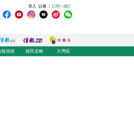
登入
註冊
|
訂閱 / 續訂
信報視頻
移民攻略
大灣區