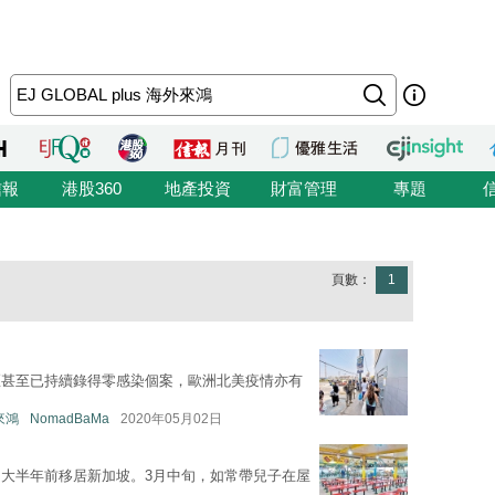
信報
港股360
地產投資
財富管理
專題
頁數：
1
區甚至已持續錄得零感染個案，歐洲北美疫情亦有
外來鴻
NomadBaMa
2020年05月02日
大半年前移居新加坡。3月中旬，如常帶兒子在屋