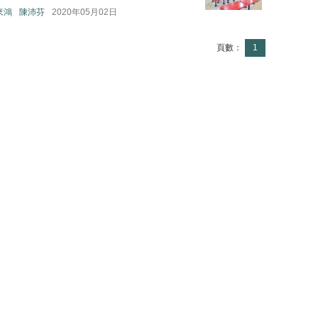
外來鴻
陳沛芬
2020年05月02日
頁數：
1