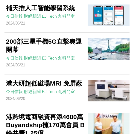
補天推人工智能學習系統
今日信報
財經新聞
EJ Tech 創科鬥室
2024/06/21
200部三星手機5G直擊奧運
開幕
今日信報
財經新聞
EJ Tech 創科鬥室
2024/06/21
港大研超低磁場MRI 免屏蔽
今日信報
財經新聞
EJ Tech 創科鬥室
2024/06/20
港跨境電商融資再添4680萬
Buyandship擁170萬會員 B
輪共籌1.25億