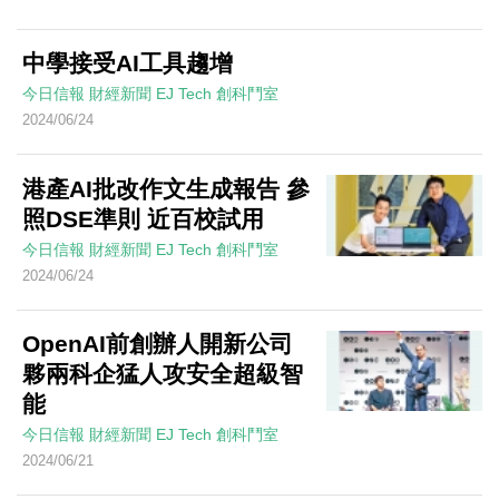
中學接受AI工具趨增
今日信報
財經新聞
EJ Tech 創科鬥室
2024/06/24
港產AI批改作文生成報告 參
照DSE準則 近百校試用
今日信報
財經新聞
EJ Tech 創科鬥室
2024/06/24
OpenAI前創辦人開新公司
夥兩科企猛人攻安全超級智
能
今日信報
財經新聞
EJ Tech 創科鬥室
2024/06/21