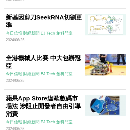
新基因剪刀SeekRNA切割更
準
今日信報
財經新聞
EJ Tech 創科鬥室
2024/06/25
全港機械人比賽 中大包辦冠
亞
今日信報
財經新聞
EJ Tech 創科鬥室
2024/06/25
蘋果App Store違歐數碼市
場法 涉阻止開發者自由引導
消費
今日信報
財經新聞
EJ Tech 創科鬥室
2024/06/25