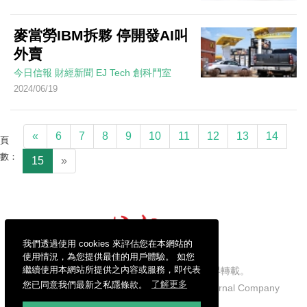
麥當勞IBM拆夥 停開發AI叫
外賣
今日信報
財經新聞
EJ Tech 創科鬥室
2024/06/19
«
6
7
8
9
10
11
12
13
14
頁
數：
15
»
我們透過使用 cookies 來評估您在本網站的
使用情況，為您提供最佳的用戶體驗。 如您
繼續使用本網站所提供之內容或服務，即代表
信報財經新聞有限公司版權所有，不得轉載。
您已同意我們最新之私隱條款。
了解更多
Copyright © 2026 Hong Kong Economic Journal Company
Limited. All rights reserved.