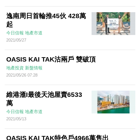
逸南周日首輪推45伙 428萬
起
今日信報
地產市道
2021/05/27
OASIS KAI TAK沽兩戶 雙破頂
地產投資
新盤情報
2021/05/26 07:28
維港滙I最後天池屋賣6533
萬
今日信報
地產市道
2021/05/13
OASIS KAI TAK特色戶4966萬售出