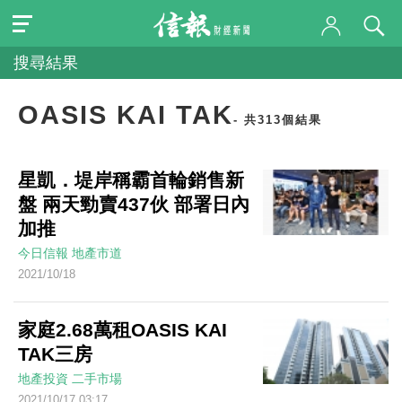
搜尋結果
OASIS KAI TAK
- 共313個結果
星凱．堤岸稱霸首輪銷售新
盤 兩天勁賣437伙 部署日內
加推
今日信報
地產市道
2021/10/18
家庭2.68萬租OASIS KAI
TAK三房
地產投資
二手市場
2021/10/17 03:17