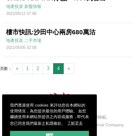
地產投資
新盤情報
2021/05/12 07:06
樓市快訊:沙田中心兩房680萬沽
地產投資
二手市場
2021/05/05 02:58
«
1
2
3
4
»
頁數：
我們透過使用 cookies 來評估您在本網站的
使用情況，為您提供最佳的用戶體驗。 如您
繼續使用本網站所提供之內容或服務，即代表
信報財經新聞有限公司版權所有，不得轉載。
您已同意我們最新之私隱條款。
了解更多
Copyright © 2026 Hong Kong Economic Journal Company
Limited. All rights reserved.
關閉