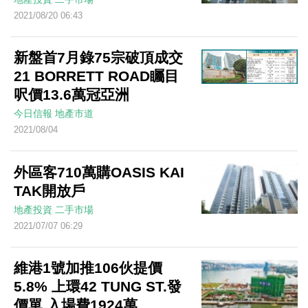
2021/08/20 06:43
新盤首7月錄75宗破頂成交
21 BORRETT ROAD矚目
呎價13.6萬冠亞洲
今日信報
地產市道
2021/08/04
外區客710萬購OASIS KAI
TAK開放戶
地產投資
二手市場
2021/07/07 06:29
維港1號加推106伙提價
5.8% 上環42 TUNG ST.發
價單 入場費1924萬