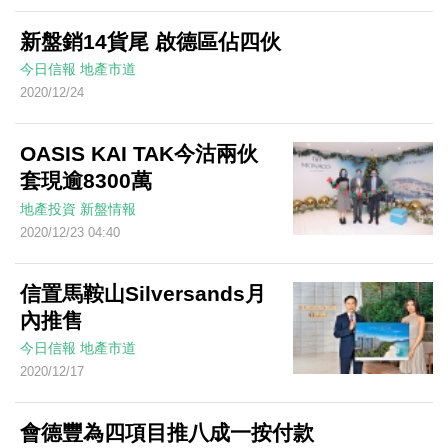
新盤銷14貨尾 啟德區佔四伙
今日信報
地產市道
2020/12/24
OASIS KAI TAK今沽兩伙
套現逾8300萬
地產投資
新盤情報
2020/12/23 04:40
信置馬鞍山Silversands月
內推售
今日信報
地產市道
2020/12/17
會德豐為四項目推八成一按付款