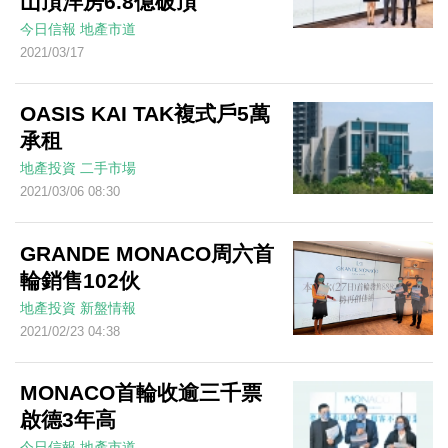
山頂洋房6.8億破頂
今日信報
地產市道
2021/03/17
OASIS KAI TAK複式戶5萬
承租
地產投資
二手市場
2021/03/06 08:30
GRANDE MONACO周六首
輪銷售102伙
地產投資
新盤情報
2021/02/23 04:38
MONACO首輪收逾三千票
啟德3年高
今日信報
地產市道