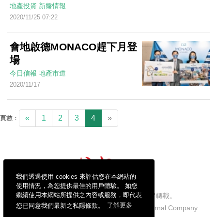
地產投資
新盤情報
2020/11/25 07:22
會地啟德MONACO趕下月登
場
今日信報
地產市道
2020/11/17
«
1
2
3
4
»
頁數：
我們透過使用 cookies 來評估您在本網站的
使用情況，為您提供最佳的用戶體驗。 如您
繼續使用本網站所提供之內容或服務，即代表
信報財經新聞有限公司版權所有，不得轉載。
您已同意我們最新之私隱條款。
了解更多
Copyright © 2026 Hong Kong Economic Journal Company