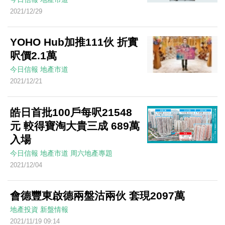
2021/12/29
YOHO Hub加推111伙 折實
呎價2.1萬
今日信報
地產市道
2021/12/21
皓日首批100戶每呎21548
元 較得寶淘大貴三成 689萬
入場
今日信報
地產市道
周六地產專題
2021/12/04
會德豐東啟德兩盤沽兩伙 套現2097萬
地產投資
新盤情報
2021/11/19 09:14