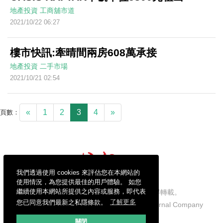
地產投資
工商舖市道
2021/10/22 06:27
樓市快訊:牽晴間兩房608萬承接
地產投資
二手市場
2021/10/21 02:54
«
1
2
3
4
»
頁數：
我們透過使用 cookies 來評估您在本網站的
使用情況，為您提供最佳的用戶體驗。 如您
繼續使用本網站所提供之內容或服務，即代表
信報財經新聞有限公司版權所有，不得轉載。
您已同意我們最新之私隱條款。
了解更多
Copyright © 2026 Hong Kong Economic Journal Company
Limited. All rights reserved.
關閉