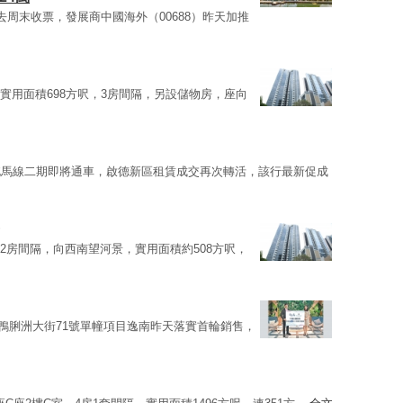
周末收票，發展商中國海外（00688）昨天加推
B室，實用面積698方呎，3房間隔，另設儲物房，座向
屯馬線二期即將通車，啟德新區租賃成交再次轉活，該行最新促成
C室，2房間隔，向西南望河景，實用面積約508方呎，
下鴨脷洲大街71號單幢項目逸南昨天落實首輪銷售，