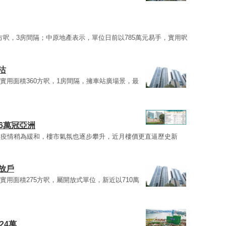
0方呎，3房間隔；中原地產表示，單位日前以785萬元易手，實用呎
價沽
E室，實用面積360方呎，1房間隔，擁車站廣場景，最
3.6萬冠亞洲
年疫情稍為緩和，樓市氣氛也逐步攀升，近月樓價更直逼歷史新
開放戶
C室，實用面積275方呎，屬開放式單位，新近以710萬
24萬