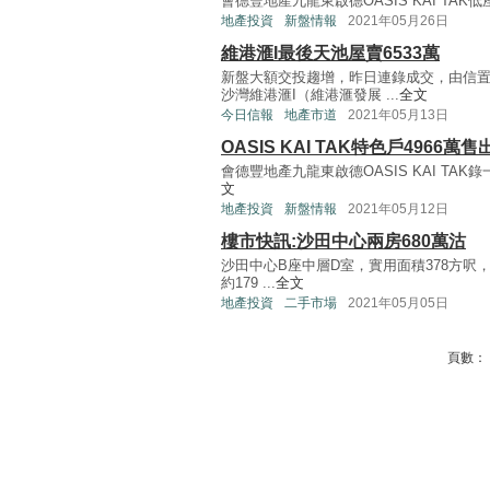
會德豐地產九龍東啟德OASIS KAI TAK低
地產投資
新盤情報
2021年05月26日
維港滙I最後天池屋賣6533萬
新盤大額交投趨增，昨日連錄成交，由信置
沙灣維港滙I（維港滙發展 ...
全文
今日信報
地產市道
2021年05月13日
OASIS KAI TAK特色戶4966萬售
會德豐地產九龍東啟德OASIS KAI TAK
文
地產投資
新盤情報
2021年05月12日
樓市快訊:沙田中心兩房680萬沽
沙田中心B座中層D室，實用面積378方呎
約179 ...
全文
地產投資
二手市場
2021年05月05日
頁數：