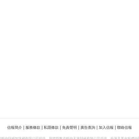
|
|
|
|
|
|
信報簡介
服務條款
私隱條款
免責聲明
廣告查詢
加入信報
聯絡信報
資料由財經智珠網有限公司提供。期貨指數資料由天滙財經有限公司提供。外滙及黃金報價由