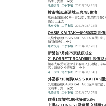
易手，實用 ...
全文
地產投資
二手市場
2021年08月25日
樓市快訊:新港城三房785萬沽
馬鞍山新港城C座中層01室，實用面積49
價16 ...
全文
地產投資
二手市場
2021年08月22日
OASIS KAI TAK一房950萬新高
九龍東啟德OASIS KAI TAK 1座高層
初開價960 ...
全文
地產投資
二手市場
2021年08月20日
新盤首7月錄75宗破頂成交
21 BORRETT ROAD矚目 呎價1
樓市去年受新冠疫情影響進入低潮期，今
高，新盤交投量顯著 ...
全文
今日信報
地產市道
2021年08月04日
外區客710萬購OASIS KAI TAK
九龍東啟德OASIS KAI TAK 3座中層
元易手，實 ...
全文
地產投資
二手市場
2021年07月07日
維港1號加推106伙提價5.8%
上環42 TUNG ST.發價單 入場費19