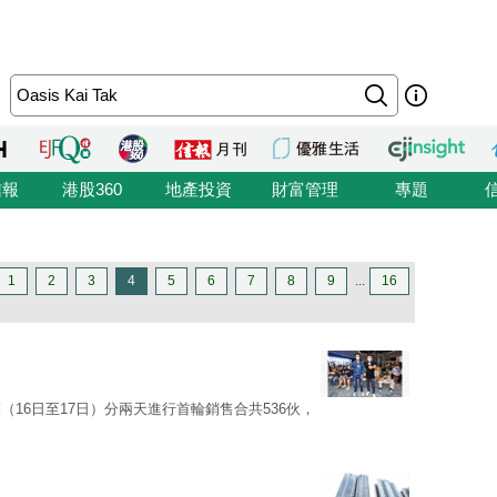
信報
港股360
地產投資
財富管理
專題
1
2
3
4
5
6
7
8
9
...
16
16日至17日）分兩天進行首輪銷售合共536伙，