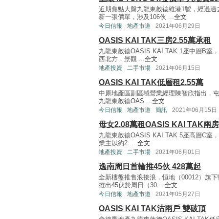
近期焦點大盤九龍東啟德維港1號，經過過去
新一張價單，涉及106伙 ...
全文
今日信報
地產市道
2021年06月29日
OASIS KAI TAK三房2.55萬承租
九龍東啟德OASIS KAI TAK 1座中層
西北方，景觀 ...
全文
地產投資
二手市場
2021年06月15日
OASIS KAI TAK低層租2.55萬
中原地產區副區域營業經理陳智欣指出，
九龍東啟德OAS ...
全文
今日信報
地產市道
簡訊
2021年06月15日
母女2.08萬租OASIS KAI TAK兩房
九龍東啟德OASIS KAI TAK 5座高層
業主以約2. ...
全文
地產投資
二手市場
2021年06月01日
逸南周日首輪推45伙 428萬起
全新樓盤推售浪接浪，恒地（00012）旗
推出45伙於周日（30 ...
全文
今日信報
地產市道
2021年05月27日
OASIS KAI TAK沽兩戶 雙破頂