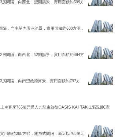
B室，3房間隔，向西北，望開揚景，實用面積約699方
，3房間隔，向南望內園泳池景，實用面積約638方呎，
C室，2房間隔，向西北，望開揚景，實用面積約494方
A室，3房間隔，向南望啟德河景，實用面積約797方
斥765萬元購入九龍東啟德OASIS KAI TAK 1座高層C室
C室，實用面積295方呎，開放式間隔，新近以765萬元