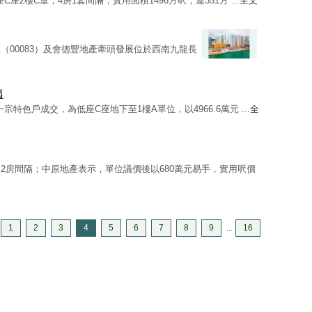
座C座2樓C室，4房1套間隔，實用面積1496方呎，連351方 ...
全文
（00083）及會德豐地產牽頭發展位於西南九龍長
出
錄一宗特色戶成交，為低座C座地下至1樓A單位，以4966.6萬元 ...
全
，2房間隔；中原地產表示，單位議價後以680萬元易手，實用呎價
1
2
3
4
5
6
7
8
9
...
16