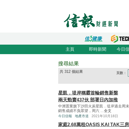
主頁
即時新聞
今日
搜尋結果
共 312 個結果
頁數：
星凱．堤岸稱霸首輪銷售新盤
兩天勁賣437伙 部署日內加推
中洲置業旗下沙田火炭星凱．堤岸過去周末（
銷售成績不負眾望，周六 ...
全文
今日信報
地產市道
2021年10月18日
家庭2.68萬租OASIS KAI TAK三房