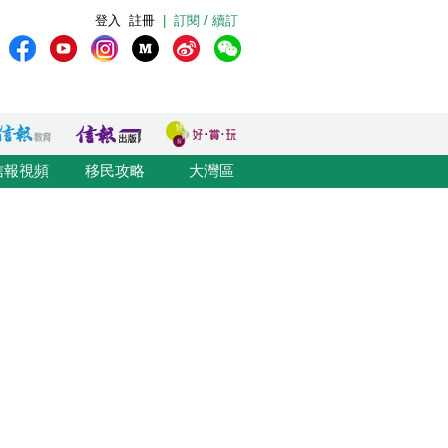
登入
註冊
|
訂閱 / 續訂
信報視頻
移民攻略
大灣區