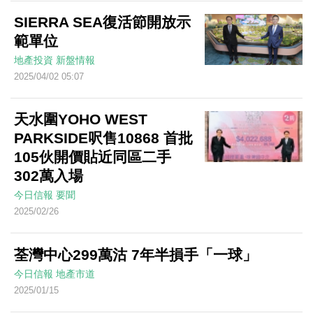
SIERRA SEA復活節開放示
範單位
地產投資
新盤情報
2025/04/02 05:07
天水圍YOHO WEST
PARKSIDE呎售10868 首批
105伙開價貼近同區二手
302萬入場
今日信報
要聞
2025/02/26
荃灣中心299萬沽 7年半損手「一球」
今日信報
地產市道
2025/01/15