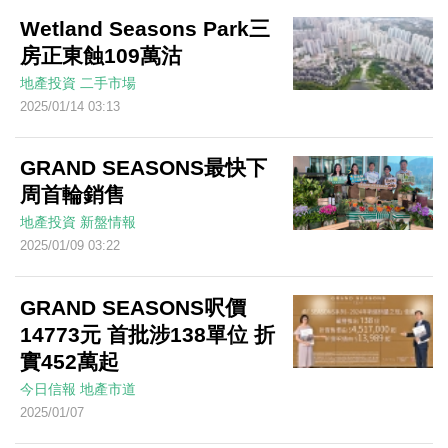
Wetland Seasons Park三
房正東蝕109萬沽
地產投資
二手市場
2025/01/14 03:13
GRAND SEASONS最快下
周首輪銷售
地產投資
新盤情報
2025/01/09 03:22
GRAND SEASONS呎價
14773元 首批涉138單位 折
實452萬起
今日信報
地產市道
2025/01/07