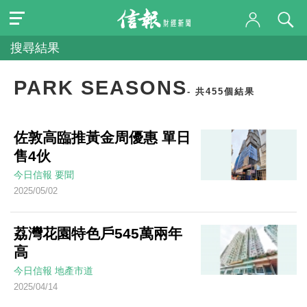
搜尋結果
PARK SEASONS
- 共455個結果
佐敦高臨推黃金周優惠 單日
售4伙
今日信報
要聞
2025/05/02
荔灣花園特色戶545萬兩年
高
今日信報
地產市道
2025/04/14