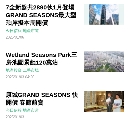
7全新盤共2890伙1月登場
GRAND SEASONS最大型
珀岸擬本周開價
今日信報
地產市道
2025/01/06
Wetland Seasons Park三
房池園景蝕120萬沽
地產投資
二手市場
2025/01/03 04:20
康城GRAND SEASONS 快
開價 春節前賣
今日信報
地產市道
2025/01/03