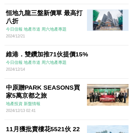
恒地九龍三盤新價單 最高打
八折
今日信報
地產市道
周六地產專題
2024/12/21
維港．雙鑽加推71伙提價15%
今日信報
地產市道
周六地產專題
2024/12/14
中原贈PARK SEASONS買
家5萬京都之旅
地產投資
新盤情報
2024/12/13 02:41
11月獲批賣樓花5521伙 22