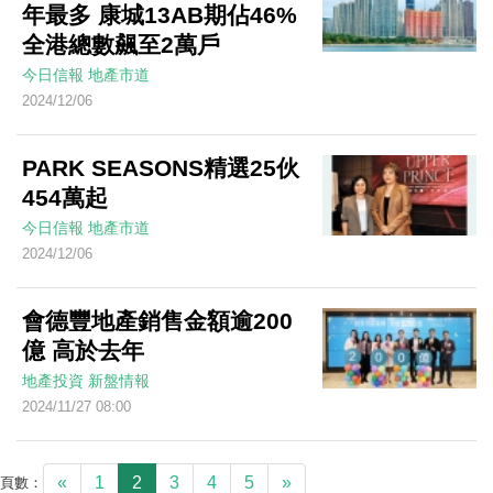
年最多 康城13AB期佔46%
全港總數飆至2萬戶
今日信報
地產市道
2024/12/06
PARK SEASONS精選25伙
454萬起
今日信報
地產市道
2024/12/06
會德豐地產銷售金額逾200
億 高於去年
地產投資
新盤情報
2024/11/27 08:00
«
1
2
3
4
5
»
頁數：