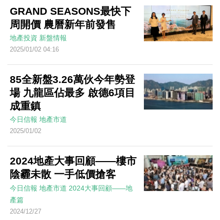
GRAND SEASONS最快下
周開價 農曆新年前發售
地產投資
新盤情報
2025/01/02 04:16
85全新盤3.26萬伙今年勢登
場 九龍區佔最多 啟德6項目
成重鎮
今日信報
地產市道
2025/01/02
2024地產大事回顧——樓市
陰霾未散 一手低價搶客
今日信報
地產市道
2024大事回顧——地
產篇
2024/12/27