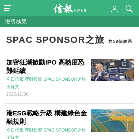
搜尋結果
SPAC SPONSOR之旅
- 共58個結果
加密狂潮掀動IPO 高熱度恐
難延續
今日信報
理財投資
SPAC SPONSOR之旅
王幹文
2025/10/30
港ESG戰略升級 構建綠色金
融規則
今日信報
理財投資
SPAC SPONSOR之旅
王幹文