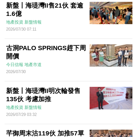
新盤丨海瑅灣II售21伙 套逾
1.6億
地產投資
新盤情報
2026/07/30 07:11
古洞PALO SPRINGS趕下周
開價
今日信報
地產市道
2026/07/30
新盤丨海瑅灣II明次輪發售
135伙 考慮加推
地產投資
新盤情報
2026/07/29 03:32
芊御周末沽119伙 加推57單