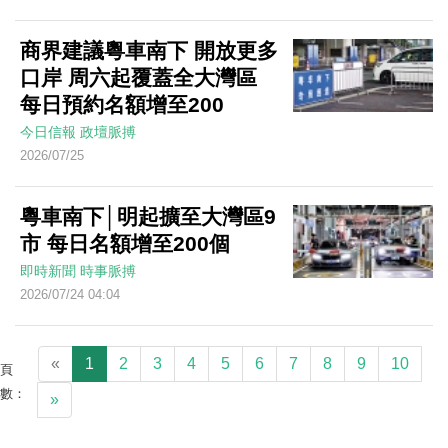
商界建議粵車南下 開放更多
口岸 周六起覆蓋全大灣區
每日預約名額增至200
今日信報
政壇脈搏
2026/07/25
粵車南下│明起擴至大灣區9
市 每日名額增至200個
即時新聞
時事脈搏
2026/07/24 04:04
«
1
2
3
4
5
6
7
8
9
10
頁
數：
»