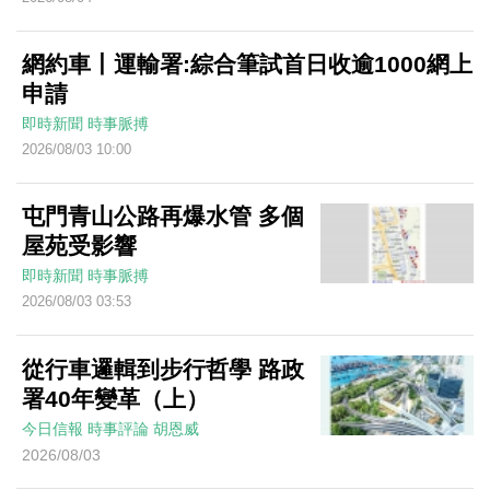
網約車丨運輸署:綜合筆試首日收逾1000網上
申請
即時新聞
時事脈搏
2026/08/03 10:00
屯門青山公路再爆水管 多個
屋苑受影響
即時新聞
時事脈搏
2026/08/03 03:53
從行車邏輯到步行哲學 路政
署40年變革（上）
今日信報
時事評論
胡恩威
2026/08/03