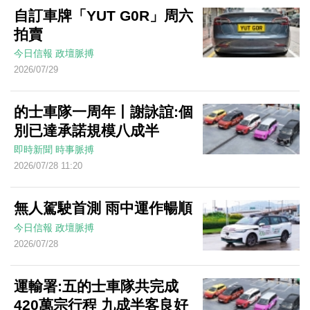
自訂車牌「YUT G0R」周六
拍賣
今日信報
政壇脈搏
2026/07/29
的士車隊一周年丨謝詠誼:個
別已達承諾規模八成半
即時新聞
時事脈搏
2026/07/28 11:20
無人駕駛首測 雨中運作暢順
今日信報
政壇脈搏
2026/07/28
運輸署:五的士車隊共完成
420萬宗行程 九成半客良好