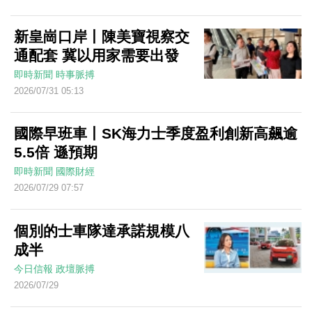
新皇崗口岸丨陳美寶視察交
通配套 冀以用家需要出發
即時新聞
時事脈搏
2026/07/31 05:13
國際早班車丨SK海力士季度盈利創新高飆逾
5.5倍 遜預期
即時新聞
國際財經
2026/07/29 07:57
個別的士車隊達承諾規模八
成半
今日信報
政壇脈搏
2026/07/29