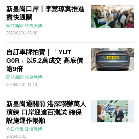
新皇崗口岸丨李慧琼冀推進
盡快通關
即時新聞
時事脈搏
2026/08/01 05:20
自訂車牌拍賣｜「YUT
G0R」以5.2萬成交 高底價
逾9倍
即時新聞
時事脈搏
2026/08/01 11:13
新皇崗通關前 港深聯辦萬人
演練 口岸迎逾百測試 確保
設施運作暢順
今日信報
政壇脈搏
2026/08/01