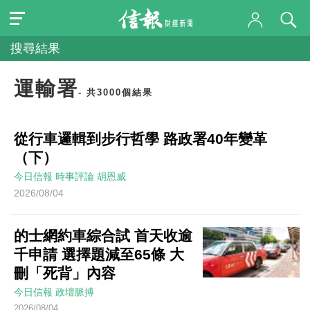
搜尋結果
運輸署
- 共3000個結果
從行車邏輯到步行哲學 路政署40年變革
（下）
今日信報
時事評論
胡恩威
2026/08/04
的士網約車綜合試 首天收逾
千申請 選擇題減至65條 大
刪「死背」內容
今日信報
政壇脈搏
2026/08/04