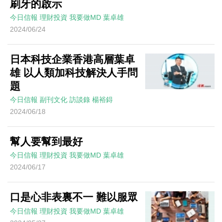
刷牙的啟示
今日信報
理財投資
我要做MD
葉卓雄
2024/06/24
日本科技企業香港高層葉卓
雄 以人類加科技解決人手問
題
今日信報
副刊文化
訪談錄
楊裕鍀
2024/06/18
幫人要幫到最好
今日信報
理財投資
我要做MD
葉卓雄
2024/06/17
口是心非表裏不一 難以服眾
今日信報
理財投資
我要做MD
葉卓雄