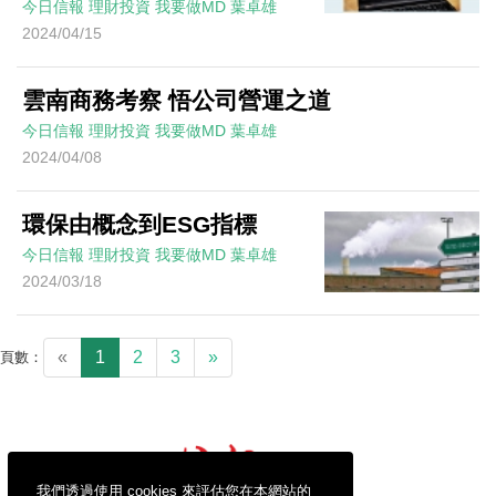
今日信報
理財投資
我要做MD
葉卓雄
2024/04/15
雲南商務考察 悟公司營運之道
今日信報
理財投資
我要做MD
葉卓雄
2024/04/08
環保由概念到ESG指標
今日信報
理財投資
我要做MD
葉卓雄
2024/03/18
«
1
2
3
»
頁數：
我們透過使用 cookies 來評估您在本網站的