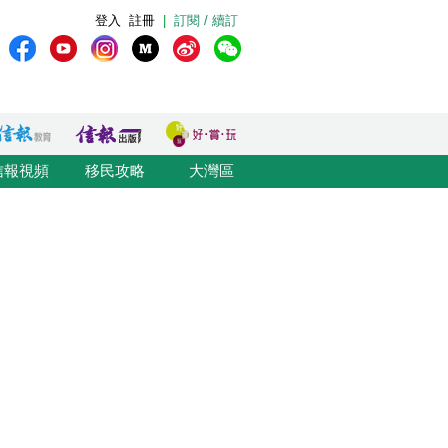
登入
註冊
|
訂閱 / 續訂
信報視頻
移民攻略
大灣區