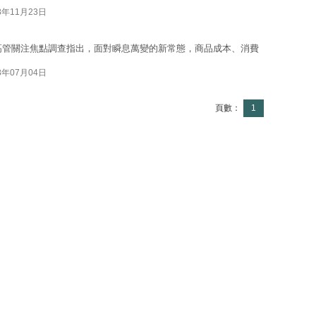
8年11月23日
業高管關注焦點調查指出，面對瞬息萬變的新常態，商品成本、消費
8年07月04日
頁數：
1