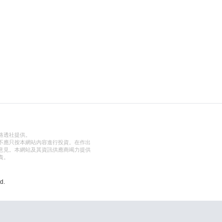
路透社提供。
不應只按本網站內容進行投資。在作出
意見。本網站及其資訊供應商竭力提供
責。
d.