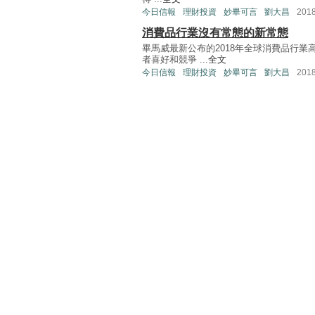
今日信報
理財投資
妙畢可言
劉大昌
201
消費品行業沒有常態的新常態
畢馬威最新公布的2018年全球消費品行
者喜好和競爭 ...
全文
今日信報
理財投資
妙畢可言
劉大昌
201