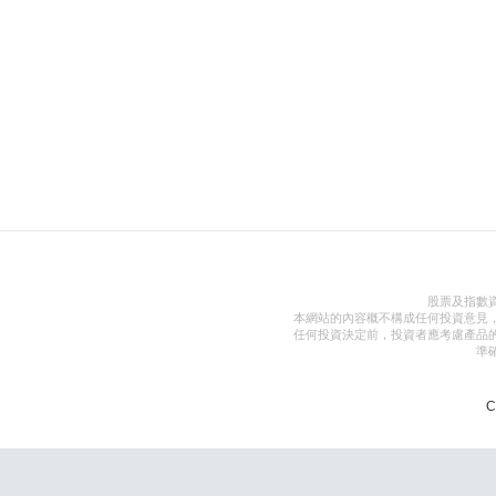
股票及指數
本網站的內容概不構成任何投資意見
任何投資決定前，投資者應考慮產品
準
C