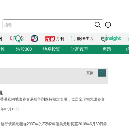
信報
港股360
地產投資
財富管理
專題
頁數：
1
展
，而香港及內地證券交易所等則保持穩定表現，位居全球領先證券交
9年07月19日
行債券總額從2007年的不到2萬億美元增長至2018年6月30日錄