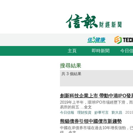
主頁
即時新聞
今日
搜尋結果
共 3 個結果
創新科技企業上市 帶動中港IPO發
2019年上半年，環球IPO市場經歷下滑
易所的前五 ...
全文
今日信報
理財投資
妙畢可言
劉大昌
201
熊貓債券引領中國債市新趨勢
中國在岸債券市場在過去10年增長強勁，已發
得 ...
全文