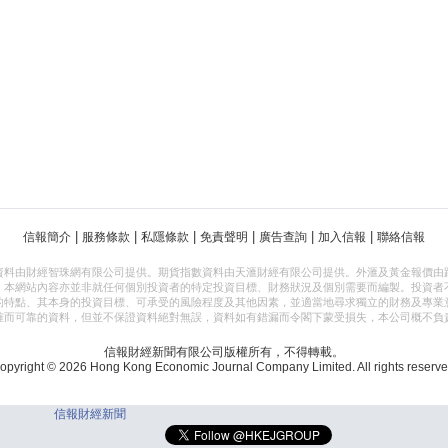
|
|
|
|
|
|
信報簡介
服務條款
私隱條款
免責聲明
廣告查詢
加入信報
聯絡信報
資料由財經智珠網有限公司提供。期貨指數資料由天滙財經有限公司提供。外滙及黃金報價由
，本網站內容亦並非就任何個別投資者的特定投資目標、財務狀況及個別需要而編製。投資者
的特點、其本身的投資目標、可承受的風險程度及其他因素，並適當地尋求獨立的財務及專業
確而可靠的資料，但並不保證資料絕對無誤，資料如有錯漏而令閣下蒙受損失，本公司概不負
信報財經新聞有限公司版權所有，不得轉載。
opyright © 2026 Hong Kong Economic Journal Company Limited. All rights reserve
信報財經新聞