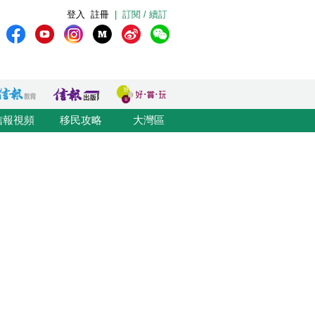
登入
註冊
|
訂閱 / 續訂
信報視頻
移民攻略
大灣區