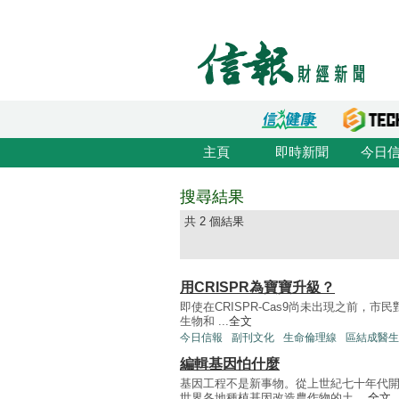
主頁
即時新聞
今日
搜尋結果
共 2 個結果
用CRISPR為寶寶升級？
即使在CRISPR-Cas9尚未出現之前
生物和 ...
全文
今日信報
副刊文化
生命倫理線
區結成醫生
編輯基因怕什麼
基因工程不是新事物。從上世紀七十年代
世界各地種植基因改造農作物的土 ...
全文