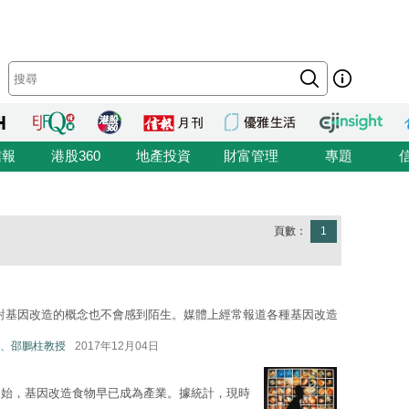
信報
港股360
地產投資
財富管理
專題
頁數：
1
，市民對基因改造的概念也不會感到陌生。媒體上經常報道各種基因改造
、邵鵬柱教授
2017年12月04日
開始，基因改造食物早已成為產業。據統計，現時