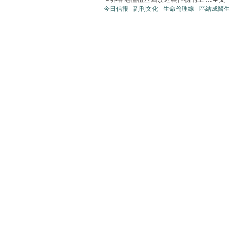
今日信報
副刊文化
生命倫理線
區結成醫生