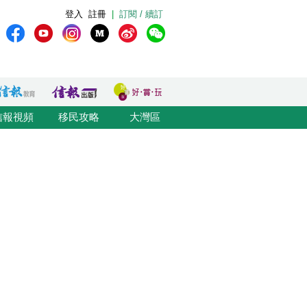
登入
註冊
|
訂閱 / 續訂
信報視頻
移民攻略
大灣區