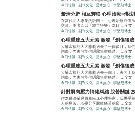
今日信報
副刊文化
雲水無心
李堅翔博士
釐清分野 相互輝映 心理治療×佛法
在當代助人專業的版圖上，心理治療與佛
交滙。兩者皆以「離苦得樂」為目 ...
全文
今日信報
副刊文化
雲水無心
李堅翔博士
心理重建五大元素 激發「創傷後
大埔宏福苑大火悲劇過去了一個多月，我
灼傷，內裏可能仍隱藏無盡痛楚。 ...
全文
今日信報
副刊文化
雲水無心
李堅翔博士
心理重建五大元素 激發「創傷後
大埔宏福苑大火悲劇過去一個月，表面上
灼傷，內裏可能仍隱藏無盡痛楚。 ...
全文
今日信報
副刊文化
雲水無心
李堅翔博士
針對肌肉壓力情緒糾結 脫苦關鍵 
作為佛法輔導員和臨床心理學家，我幾乎
人的痛苦。若要分享脫離痛苦的竅 ...
全文
今日信報
副刊文化
雲水無心
李堅翔博士