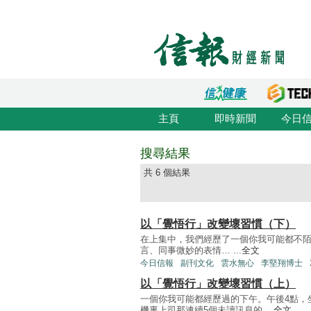
主頁
即時新聞
今日
搜尋結果
共 6 個結果
以「覺悟行」改變壞習慣（下）
在上集中，我們經歷了一個你我可能都不陌生
言、同事微妙的表情… ...
全文
今日信報
副刊文化
雲水無心
李堅翔博士
以「覺悟行」改變壞習慣（上）
一個你我可能都經歷過的下午。午後4點，
機裏上司那連續5個未讀訊息的 ...
全文