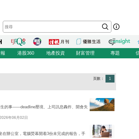
信報
港股360
地產投資
財富管理
專題
頁數：
1
的事——deadline壓境、上司訊息轟炸、開會失
2026年06月02日
坐在辦公室，電腦熒幕開着3份未完成的報告，手