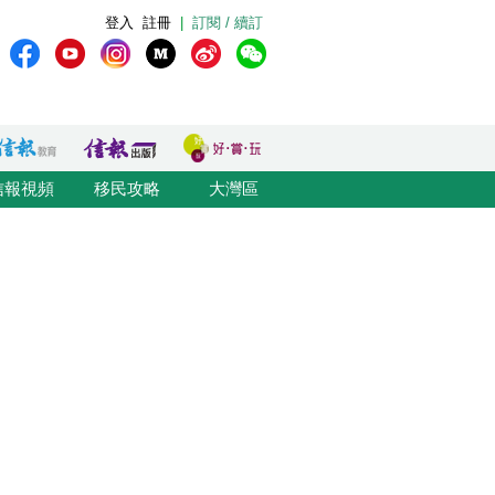
登入
註冊
|
訂閱 / 續訂
信報視頻
移民攻略
大灣區