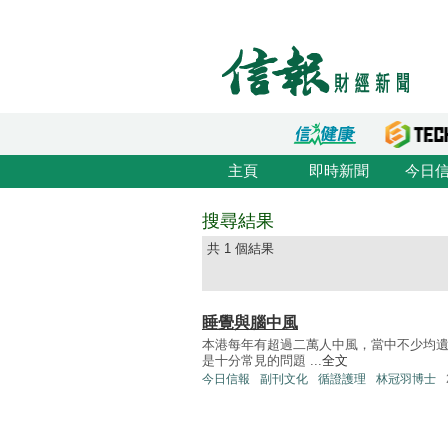
主頁
即時新聞
今日
搜尋結果
共 1 個結果
睡覺與腦中風
本港每年有超過二萬人中風，當中不少均
是十分常見的問題 ...
全文
今日信報
副刊文化
循證護理
林冠羽博士