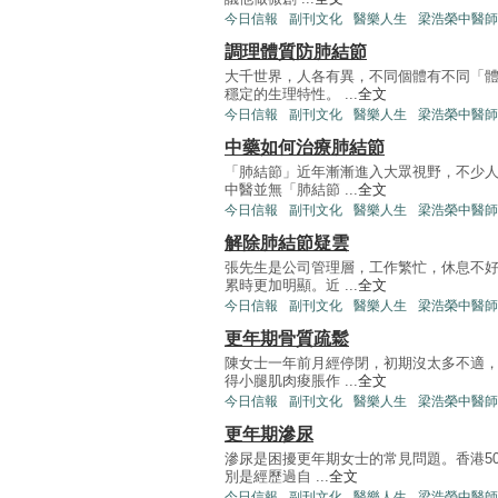
今日信報
副刊文化
醫樂人生
梁浩榮中醫師
調理體質防肺結節
大千世界，人各有異，不同個體有不同「
穩定的生理特性。 ...
全文
今日信報
副刊文化
醫樂人生
梁浩榮中醫師
中藥如何治療肺結節
「肺結節」近年漸漸進入大眾視野，不少
中醫並無「肺結節 ...
全文
今日信報
副刊文化
醫樂人生
梁浩榮中醫師
解除肺結節疑雲
張先生是公司管理層，工作繁忙，休息不
累時更加明顯。近 ...
全文
今日信報
副刊文化
醫樂人生
梁浩榮中醫師
更年期骨質疏鬆
陳女士一年前月經停閉，初期沒太多不適
得小腿肌肉痠脹作 ...
全文
今日信報
副刊文化
醫樂人生
梁浩榮中醫師
更年期滲尿
滲尿是困擾更年期女士的常見問題。香港5
別是經歷過自 ...
全文
今日信報
副刊文化
醫樂人生
梁浩榮中醫師