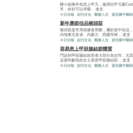
陳小姐兩年前患上甲亢，服用抗甲亢藥Carb
常，終於可以停藥 ...
全文
今日信報
副刊文化
醫樂人生
梁浩榮中醫師
新年應節佳品猴頭菇
猴頭菇是常用保健食用菌，屬於菇中珍品
內地東北各省、內蒙古、西藏等林 ...
全文
今日信報
副刊文化
醫樂人生
梁浩榮中醫師
容易患上甲狀腺結節體質
門診的甲狀腺結節患者大部分為女性，尤
這個年齡段的女士易患甲狀腺結節 ...
全文
今日信報
副刊文化
醫樂人生
梁浩榮中醫師