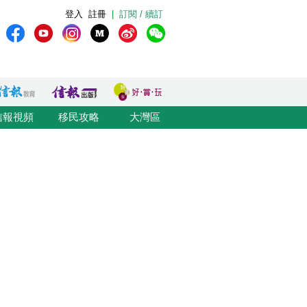
登入
註冊
|
訂閱 / 續訂
信報視頻
移民攻略
大灣區