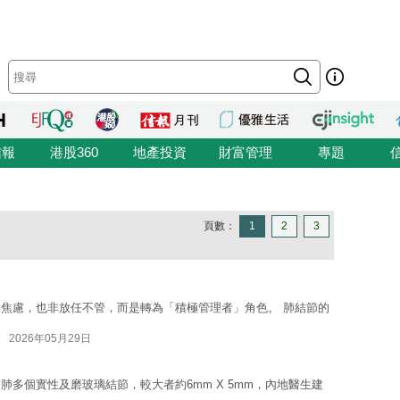
信報
港股360
地產投資
財富管理
專題
頁數：
1
2
3
焦慮，也非放任不管，而是轉為「積極管理者」角色。 肺結節的
2026年05月29日
多個實性及磨玻璃結節，較大者約6mm X 5mm，內地醫生建