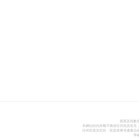
股票及指數
本網站的內容概不構成任何投資意見
任何投資決定前，投資者應考慮產品
準