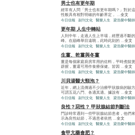
男士也有更年期
經常有人問「男士也有更年期嗎？」對於這
性般具有相對明確的年齡界定， ...
全文
今日信報
副刊文化
醫樂人生
梁浩榮中醫師
更年期 人生中轉站
人到中年，走過人生上半場，經歷過不斷
峰。在巔峰舉目遠眺，此時此刻的 ...
全文
今日信報
副刊文化
醫樂人生
梁浩榮中醫師
生薑、乾薑與冬薑
薑是每個家庭廚房常用的佐料，平時煮餸
辟腥，薑還可用作食療保健。皆因 ...
全文
今日信報
副刊文化
醫樂人生
梁浩榮中醫師
川貝湯醫大頸泡？
近年，網上流傳過不少治療甲狀腺病的驗
可謂五花八門、各適其適。據說有 ...
全文
今日信報
副刊文化
醫樂人生
梁浩榮中醫師
良性？惡性？ 甲狀腺結節判斷法
門診時常遇到一些甲狀腺結節患者，他們來
示為良性結節，不過患者依然 ...
全文
今日信報
副刊文化
醫樂人生
梁浩榮中醫師
食甲亢藥會肥？