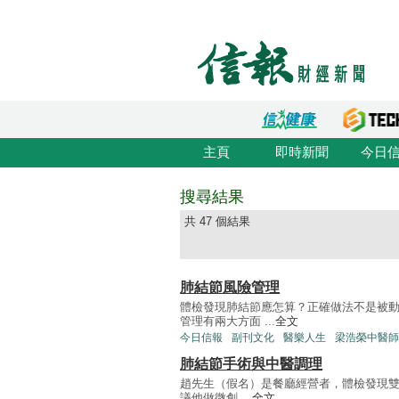
主頁
即時新聞
今日
搜尋結果
共 47 個結果
肺結節風險管理
體檢發現肺結節應怎算？正確做法不是被動
管理有兩大方面 ...
全文
今日信報
副刊文化
醫樂人生
梁浩榮中醫師
肺結節手術與中醫調理
趙先生（假名）是餐廳經營者，體檢發現雙肺
議他做微創 ...
全文