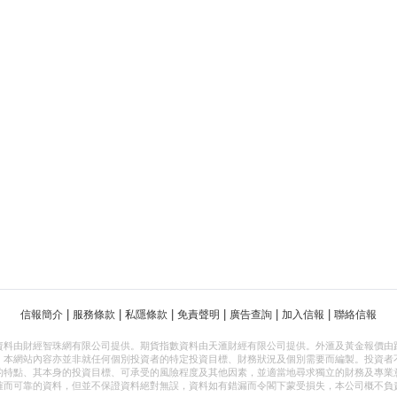
|
|
|
|
|
|
信報簡介
服務條款
私隱條款
免責聲明
廣告查詢
加入信報
聯絡信報
資料由財經智珠網有限公司提供。期貨指數資料由天滙財經有限公司提供。外滙及黃金報價由
，本網站內容亦並非就任何個別投資者的特定投資目標、財務狀況及個別需要而編製。投資者
的特點、其本身的投資目標、可承受的風險程度及其他因素，並適當地尋求獨立的財務及專業
確而可靠的資料，但並不保證資料絕對無誤，資料如有錯漏而令閣下蒙受損失，本公司概不負