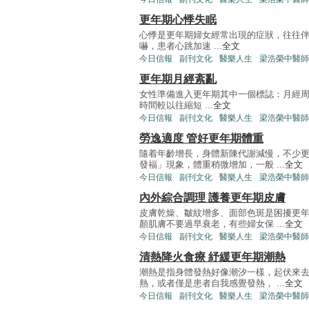
更年期心悸失眠
心悸是更年期婦女經常出現的症狀，往往
嚇，患者心跳加速 ...
全文
今日信報
副刊文化
醫樂人生
梁浩榮中醫師
更年期月經紊亂
女性準備進入更年期其中一個標誌：月經周
時間較以往縮短 ...
全文
今日信報
副刊文化
醫樂人生
梁浩榮中醫師
勞逸適度 管好更年期體重
隨着年齡增長，身體新陳代謝減慢，不少
發福」現象，體重稍微增加，一般 ...
全文
今日信報
副刊文化
醫樂人生
梁浩榮中醫師
內外綜合調理 護養更年期皮膚
皮膚乾燥、皺紋增多、面部色斑是困擾更
顏肌膚不要過早衰老，有些婦女保 ...
全文
今日信報
副刊文化
醫樂人生
梁浩榮中醫師
清熱降火食療 紓緩更年期潮熱
潮熱是指身體發熱好像潮汐一樣，起伏來
熱，或者僅是患者自我感覺發熱， ...
全文
今日信報
副刊文化
醫樂人生
梁浩榮中醫師