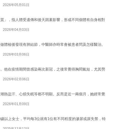
2026年05月01日
體質」，指人體受遺傳和後天因素影響，形成不同個體有自身相對
2026年04月03日
人做體檢後發現有肺結節，中醫師亦時常會被患者問及怎樣醫治。
2026年03月06日
好。他在疫情期間曾感染兩次新冠，之後常覺得胸悶氣短，尤其勞
2026年02月06日
，潮熱盜汗、心煩失眠等都不明顯。反而是近一兩個月，她經常覺
2026年01月09日
0歲以上女士，平均每3位就有1位有不同程度的滲尿或尿失禁，特
2025年12月12日