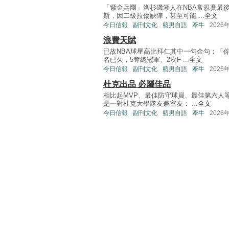
「紫金兵團」洛杉磯湖人在NBA常規賽最
斯，因二級拉傷缺陣，甚至可能 ...
全文
今日信報
副刊文化
籃男自語
牽牛
2026
浪費天賦
已故NBA球星高比拜仁其中一句金句：「
名已久，5奪總冠軍、2次F ...
全文
今日信報
副刊文化
籃男自語
牽牛
2026
杜克出品 必屬佳品
相比起MVP、最佳防守球員、最佳第六人
是一對杜克大學隊友兼室友： ...
全文
今日信報
副刊文化
籃男自語
牽牛
2026