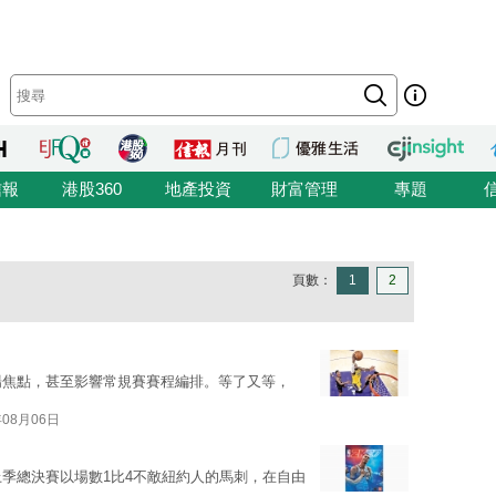
信報
港股360
地產投資
財富管理
專題
頁數：
1
2
場焦點，甚至影響常規賽賽程編排。等了又等，
年08月06日
上季總決賽以場數1比4不敵紐約人的馬刺，在自由