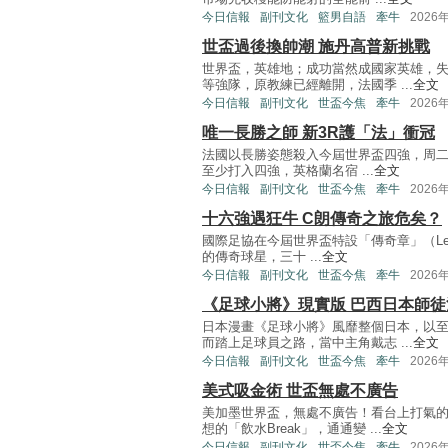
今日信報
副刊文化
籃男自語
牽牛
2026
世盃過後換帥潮 施丹高普新挑戰
世界盃，英雄地；成功當然成國家英雄，
等強隊，原教練已經離開，法國季 ...
全文
今日信報
副刊文化
世盃今焦
牽牛
2026
唯一長勝之師 新3R護「法」衝冠
法國以長勝姿態殺入今屆世界盃四強，周二
至少打入四強，英格蘭名宿 ...
全文
今日信報
副刊文化
世盃今焦
牽牛
2026
十六強遇狂牛 C朗傳奇之旅危矣？
國際足協在今屆世界盃特設「傳奇章」（Leg
的傳奇球星，三十 ...
全文
今日信報
副刊文化
世盃今焦
牽牛
2026
《足球小將》現實版 巴西日本師徒
日本漫畫《足球小將》風靡整個日本，以
而踏上足球員之路，當中主角戴志 ...
全文
今日信報
副刊文化
世盃今焦
牽牛
2026
美式吸金術 世盃無處不廣告
美加墨世界盃，無處不廣告！看台上打氣
想的「飲水Break」，通通變 ...
全文
今日信報
副刊文化
世盃今焦
牽牛
2026