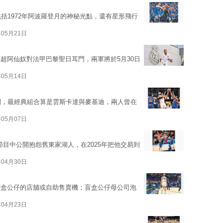
括1972年阿波羅登月的神秘光點，還有星形飛行
年05月21日
超阿仙奴對法甲巴黎聖日耳門，兩軍將於5月30日
年05月14日
列，最經典組合算是雲斯卡達與麥基迪，兩人曾在
年05月07日
目中公開抱怨舊東家湖人，在2025年把他交易到
年04月30日
盲盒公仔的店舖或自助售賣機；盲盒公仔母公司泡
年04月23日