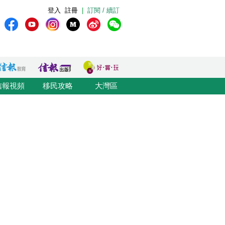
登入
註冊
|
訂閱 / 續訂
信報視頻
移民攻略
大灣區