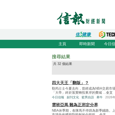
主頁
即時新聞
今日
搜尋結果
共 32 個結果
四大天王「翻版」？
勒邦占士今夏去向，曾經成為NBA交易市
「大帝」終於落實轉投東岸的費城 ...
全文
今日信報
副刊文化
籃男自語
牽牛
2026
雲班亞馬 難為正邪定分界
NBA休季期，各隊馬不停蹄為新季鋪路。
市場先收穫能防能射的全能前 ...
全文