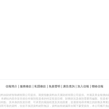
|
|
|
|
|
|
信報簡介
服務條款
私隱條款
免責聲明
廣告查詢
加入信報
聯絡信報
資料由財經智珠網有限公司提供。期貨指數資料由天滙財經有限公司提供。外滙及黃金報價由
，本網站內容亦並非就任何個別投資者的特定投資目標、財務狀況及個別需要而編製。投資者
的特點、其本身的投資目標、可承受的風險程度及其他因素，並適當地尋求獨立的財務及專業
確而可靠的資料，但並不保證資料絕對無誤，資料如有錯漏而令閣下蒙受損失，本公司概不負