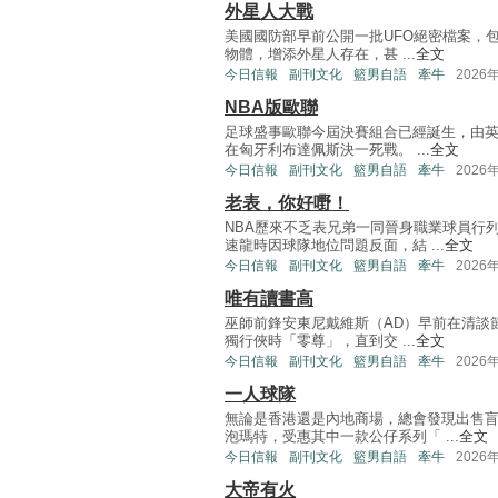
外星人大戰
美國國防部早前公開一批UFO絕密檔案，包
物體，增添外星人存在，甚 ...
全文
今日信報
副刊文化
籃男自語
牽牛
2026
NBA版歐聯
足球盛事歐聯今屆決賽組合已經誕生，由英
在匈牙利布達佩斯決一死戰。 ...
全文
今日信報
副刊文化
籃男自語
牽牛
2026
老表，你好嘢！
NBA歷來不乏表兄弟一同晉身職業球員行
速龍時因球隊地位問題反面，結 ...
全文
今日信報
副刊文化
籃男自語
牽牛
2026
唯有讀書高
巫師前鋒安東尼戴維斯（AD）早前在清談節
獨行俠時「零尊」，直到交 ...
全文
今日信報
副刊文化
籃男自語
牽牛
2026
一人球隊
無論是香港還是內地商場，總會發現出售
泡瑪特，受惠其中一款公仔系列「 ...
全文
今日信報
副刊文化
籃男自語
牽牛
2026
大帝有火