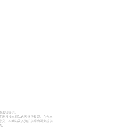
路透社提供。
不應只按本網站內容進行投資。在作出
意見。本網站及其資訊供應商竭力提供
責。