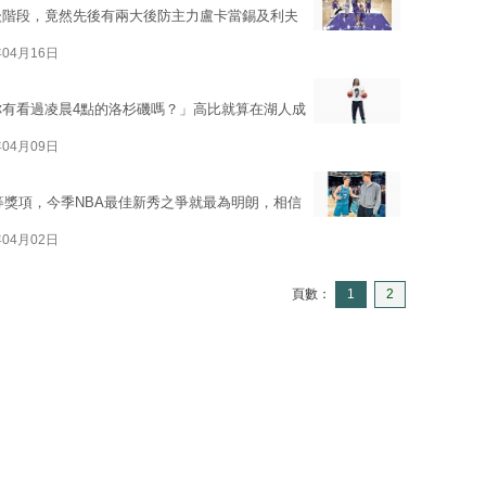
後階段，竟然先後有兩大後防主力盧卡當錫及利夫
年04月16日
你有看過凌晨4點的洛杉磯嗎？」高比就算在湖人成
年04月09日
等獎項，今季NBA最佳新秀之爭就最為明朗，相信
年04月02日
頁數：
1
2