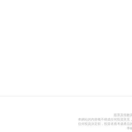
股票及指數
本網站的內容概不構成任何投資意見
任何投資決定前，投資者應考慮產品
準