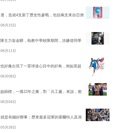
角逐，造就4支新丁歷史性參戰，包括兩支來自亞洲
年06月15日
球隊主力翁金驊，執教中學校隊期間，涉嫌借同學
年06月11日
壇也好像出現了一眾球迷心目中的奸角，例如英超
年06月08日
超錦標，一搔22年之癢，對「兵工廠」來說，都
年06月04日
講就是有錢好辦事；歷來最多冠軍的塞爾特人及湖
年05月28日