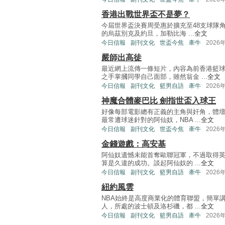
香港出戰世界盃不是夢？
今屆世界盃決賽周受惠於擴充至48支球隊
的烏茲別克及約旦，加勒比海 ...
全文
今日信報
副刊文化
世盃今焦
牽牛
2026
嚴師出高徒
最近網上流傳一條短片，內容為前香港籃
之手掌摑同學自己面部，雖然翁金 ...
全文
今日信報
副刊文化
籃男自語
牽牛
2026
神魔合體麥巴比 劍指世盃入球王
好像每部電影總有正義的主角與奸角，體
最常遭球迷針對的阿仙奴，NBA ...
全文
今日信報
副刊文化
世盃今焦
牽牛
2026
金錢遊戲：高安基
阿仙奴遺憾未能首奪歐聯冠軍，不過取得英
算是久違的成功。談起阿仙奴的 ...
全文
今日信報
副刊文化
籃男自語
牽牛
2026
紐約風雲
NBA始終是高度商業化的體育聯盟，簡單
人，所處的波士頓及洛杉磯，都 ...
全文
今日信報
副刊文化
籃男自語
牽牛
2026