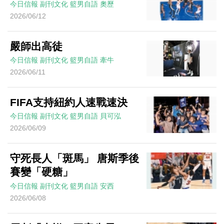
今日信報
副刊文化
籃男自語
奧歷
2026/06/12
嚴師出高徒
今日信報
副刊文化
籃男自語
牽牛
2026/06/11
FIFA支持紐約人速戰速決
今日信報
副刊文化
籃男自語
貝可泓
2026/06/09
守死長人「斑馬」 唐斯季後
賽變「硬糖」
今日信報
副刊文化
籃男自語
安西
2026/06/08