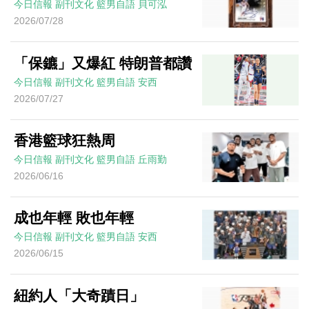
今日信報
副刊文化
籃男自語
貝可泓
2026/07/28
「保鑣」又爆紅 特朗普都讚
今日信報
副刊文化
籃男自語
安西
2026/07/27
香港籃球狂熱周
今日信報
副刊文化
籃男自語
丘雨勤
2026/06/16
成也年輕 敗也年輕
今日信報
副刊文化
籃男自語
安西
2026/06/15
紐約人「大奇蹟日」