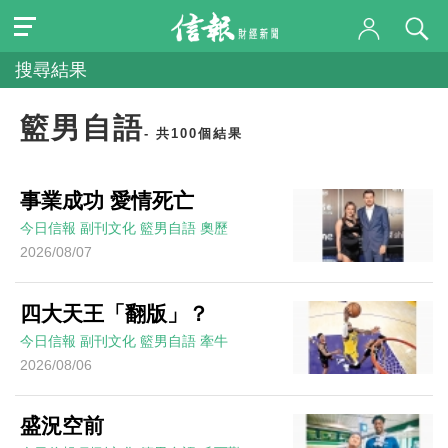
搜尋結果
籃男自語
- 共100個結果
事業成功 愛情死亡
今日信報
副刊文化
籃男自語
奧歷
2026/08/07
四大天王「翻版」？
今日信報
副刊文化
籃男自語
牽牛
2026/08/06
盛況空前