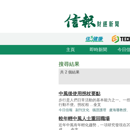
主頁
即時新聞
今日
搜尋結果
共 2 個結果
中風後使用拐杖要點
步行是人們日常活動的基本能力之一。一
行動不便。拐杖相 ...
全文
今日信報
副刊文化
循證護理
盧海珊教授、
較年輕中風人士重回職場
近年中風有年輕化趨勢，一項研究發現在200
成。 ...
全文