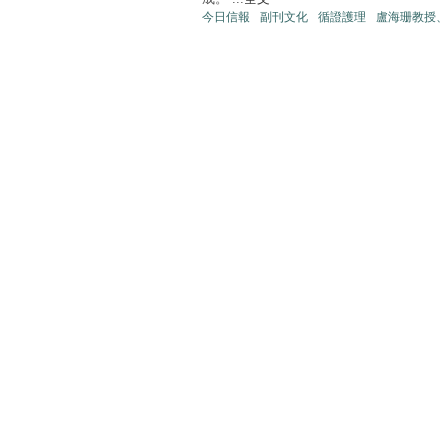
今日信報
副刊文化
循證護理
盧海珊教授、