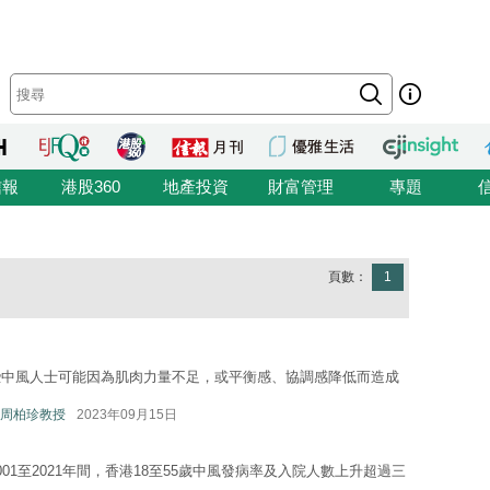
信報
港股360
地產投資
財富管理
專題
頁數：
1
些中風人士可能因為肌肉力量不足，或平衡感、協調感降低而造成
周柏珍教授
2023年09月15日
1至2021年間，香港18至55歲中風發病率及入院人數上升超過三