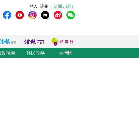
登入
註冊
|
訂閱 / 續訂
信報視頻
移民攻略
大灣區