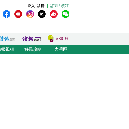
登入
註冊
|
訂閱 / 續訂
信報視頻
移民攻略
大灣區