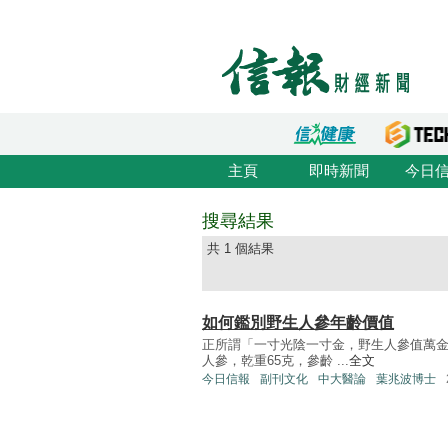
主頁
即時新聞
今日
搜尋結果
共 1 個結果
如何鑑別野生人參年齡價值
正所謂「一寸光陰一寸金，野生人參值萬金」
人參，乾重65克，參齡 ...
全文
今日信報
副刊文化
中大醫論
葉兆波博士