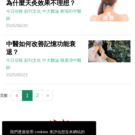
為什麼天灸效果不理想？
今日信報
副刊文化
中大醫論
蔡瑞珩中醫
師
2025/06/20
中醫如何改善記憶功能衰
退？
今日信報
副刊文化
中大醫論
陳廣濤中醫
師
2025/05/23
«
1
2
»
頁數：
我們透過使用 cookies 來評估您在本網站的