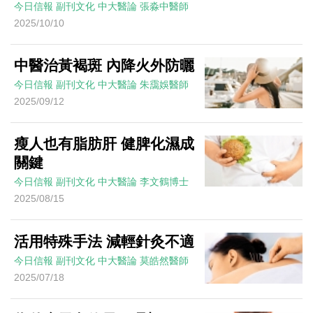
今日信報
副刊文化
中大醫論
張淼中醫師
2025/10/10
中醫治黃褐斑 內降火外防曬
今日信報
副刊文化
中大醫論
朱靄娛醫師
2025/09/12
瘦人也有脂肪肝 健脾化濕成
關鍵
今日信報
副刊文化
中大醫論
李文鶴博士
2025/08/15
活用特殊手法 減輕針灸不適
今日信報
副刊文化
中大醫論
莫皓然醫師
2025/07/18