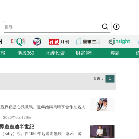
信報
港股360
地產投資
財富管理
專題
頁數：
1
對電視界仍是心猿意馬。近年她與馬時亨合作拍名人
2026年05月29日
關界遊走逾半世紀
itty）說。自1969年起遊走無綫、嘉禾、港