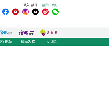
登入
註冊
|
訂閱 / 續訂
信報視頻
移民攻略
大灣區