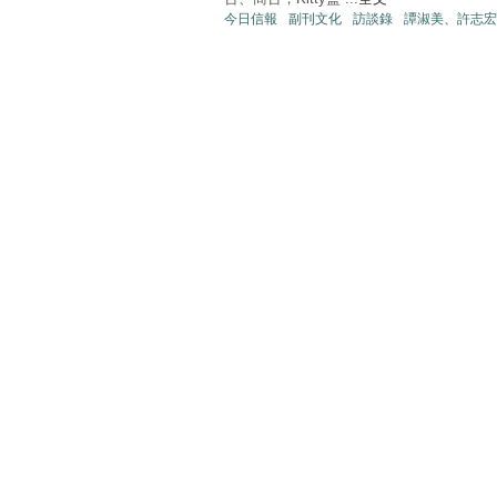
今日信報
副刊文化
訪談錄
譚淑美、許志宏