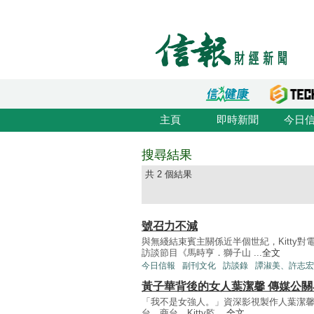
主頁
即時新聞
今日
搜尋結果
共 2 個結果
號召力不減
與無綫結束賓主關係近半個世紀，Kitty
訪談節目《馬時亨．獅子山 ...
全文
今日信報
副刊文化
訪談錄
譚淑美、許志宏
黃子華背後的女人葉潔馨 傳媒公
「我不是女強人。」資深影視製作人葉潔馨（K
台、商台，Kitty監 ...
全文