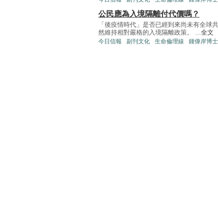
公民應為入境隔離付代價嗎？
「後疫情時代」是否已經到來尚未有全球
然維持相對嚴格的入境隔離政策。 ...
全文
今日信報
副刊文化
生命倫理線
鍾偉岸博士