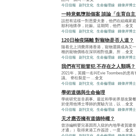
今日信報
副刊文化
生命倫理線
鍾偉岸博士
一時意氣墮胎個案 談論「生育自主
設想有這樣一對恩愛夫妻，他們在組織家
順利地懷孕，妊娠。這期間，他們 ...
全文
今日信報
副刊文化
生命倫理線
鍾偉岸博士
120日檢疫隔離 對寵物是否人道？
隨着北上消費席捲香港，寵物選購成為又
種的寵物價格在深圳相對低廉。所 ...
全文
今日信報
副刊文化
生命倫理線
鍾偉岸博士
我們有可能冒犯 不存在之人類嗎？
2021年，英國一名叫Evie Toombe
議。 脊柱裂是一 ...
全文
今日信報
副刊文化
生命倫理線
鍾偉岸博士
學術道德與生命倫理
學術研究並非易事。最近和學術界朋友聚
於使用他博士導師的實驗方法，以 ...
全文
今日信報
副刊文化
生命倫理線
鍾偉岸博士
天才應否擁有道德特權？
曾涉編輯嬰兒基因而入獄的內地學者賀建
才通」）取得來港工作簽證，一度 ...
全文
今日信報
副刊文化
生命倫理線
鍾偉岸博士