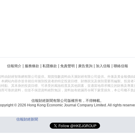
|
|
|
|
|
|
信報簡介
服務條款
私隱條款
免責聲明
廣告查詢
加入信報
聯絡信報
資料由財經智珠網有限公司提供。期貨指數資料由天滙財經有限公司提供。外滙及黃金報價由
，本網站內容亦並非就任何個別投資者的特定投資目標、財務狀況及個別需要而編製。投資者
的特點、其本身的投資目標、可承受的風險程度及其他因素，並適當地尋求獨立的財務及專業
確而可靠的資料，但並不保證資料絕對無誤，資料如有錯漏而令閣下蒙受損失，本公司概不負
信報財經新聞有限公司版權所有，不得轉載。
opyright © 2026 Hong Kong Economic Journal Company Limited. All rights reserve
信報財經新聞