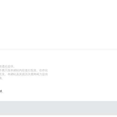
路透社提供。
不應只按本網站內容進行投資。在作出
意見。本網站及其資訊供應商竭力提供
責。
d.