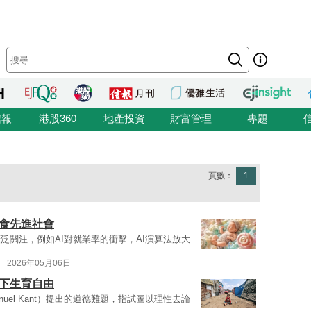
信報
港股360
地產投資
財富管理
專題
頁數：
1
蠶食先進社會
泛關注，例如AI對就業率的衝擊，AI演算法放大
2026年05月06日
境下生育自由
anuel Kant）提出的道德難題，指試圖以理性去論