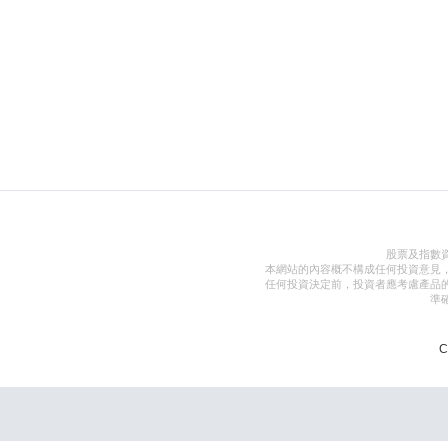
股票及指數
本網站的內容概不構成任何投資意見
任何投資決定前，投資者應考慮產品
準
C