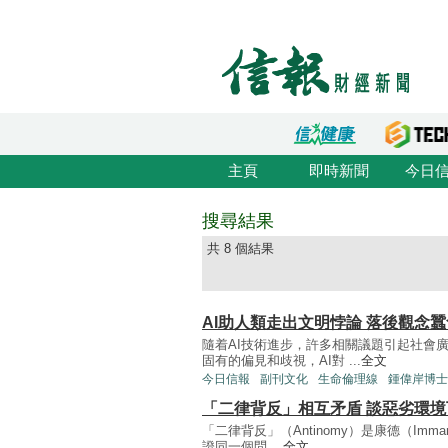
主頁
即時新聞
今日
搜尋結果
共 8 個結果
AI助人類走出文明悖論 落後觀念
隨着AI技術進步，許多相關議題引起社會廣
固有的偏見和歧視，AI對 ...
全文
今日信報
副刊文化
生命倫理線
鍾偉岸博士
「二律背反」相互矛盾 談惡劣環
「二律背反」（Antinomy）是康德（Imm
證同一個問 ...
全文