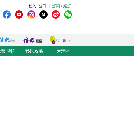
登入
註冊
|
訂閱 / 續訂
信報視頻
移民攻略
大灣區