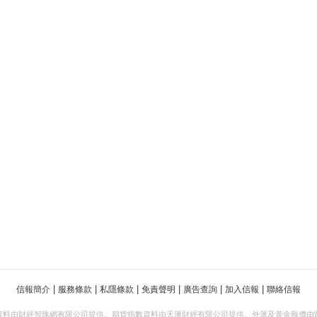
|
|
|
|
|
|
信報簡介
服務條款
私隱條款
免責聲明
廣告查詢
加入信報
聯絡信報
資料由財經智珠網有限公司提供。期貨指數資料由天滙財經有限公司提供。外滙及黃金報價由