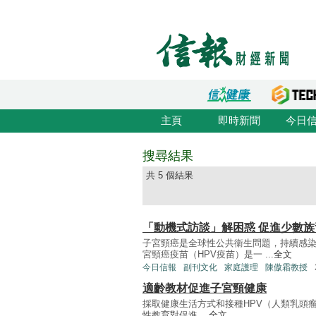
主頁
即時新聞
今日
搜尋結果
共 5 個結果
「動機式訪談」解困惑 促進少數族
子宮頸癌是全球性公共衞生問題，持續感染
宮頸癌疫苗（HPV疫苗）是一 ...
全文
今日信報
副刊文化
家庭護理
陳傲霜教授
適齡教材促進子宮頸健康
採取健康生活方式和接種HPV（人類乳頭
性教育對促進 ...
全文