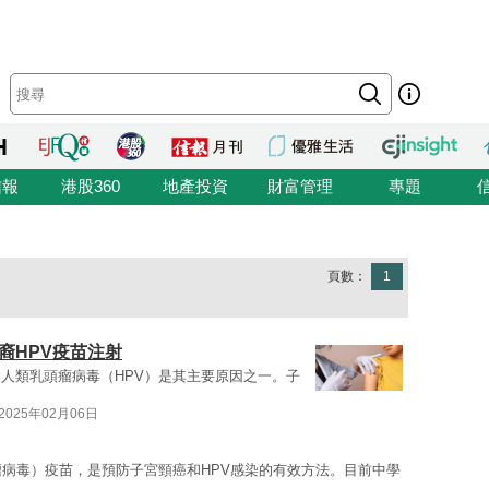
信報
港股360
地產投資
財富管理
專題
頁數：
1
裔HPV疫苗注射
人類乳頭瘤病毒（HPV）是其主要原因之一。子
2025年02月06日
瘤病毒）疫苗，是預防子宮頸癌和HPV感染的有效方法。目前中學