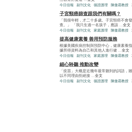
今日信報
副刊文化
循證護理
陳傲霜教授
子宮頸癌篩查跟我們有關嗎？
「我很年輕，才二十多歲。子宮頸癌不會
查。」 「我只生過一名孩子，應該 ...
全文
今日信報
副刊文化
家庭護理
陳傲霜教授
提高健康素養 善用預防服務
根據美國疾病控制與預防中心，健康素養
據所得資料為自己和其他人進行健 ...
全文
今日信報
副刊文化
家庭護理
陳傲霜教授
細心聆聽 推動改變
「疫苗」大概是近幾年最常聽到的詞語，
以不同理由拒絕接 ...
全文
今日信報
副刊文化
循證護理
陳傲霜教授