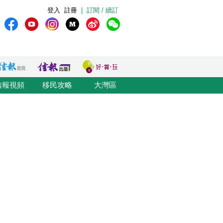
登入
註冊
|
訂閱 / 續訂
信報視頻
移民攻略
大灣區