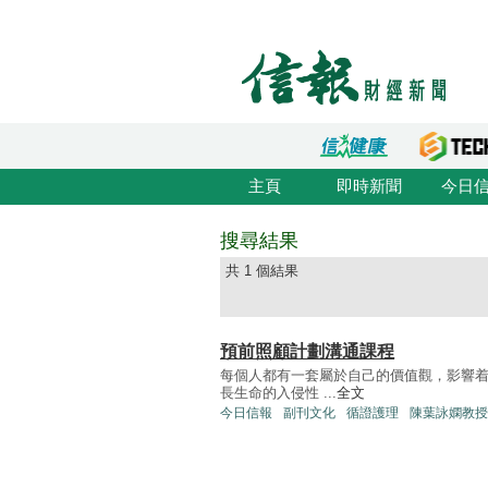
主頁
即時新聞
今日
搜尋結果
共 1 個結果
預前照顧計劃溝通課程
每個人都有一套屬於自己的價值觀，影響着
長生命的入侵性 ...
全文
今日信報
副刊文化
循證護理
陳葉詠嫻教授