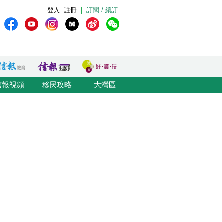
登入
註冊
|
訂閱 / 續訂
信報視頻
移民攻略
大灣區