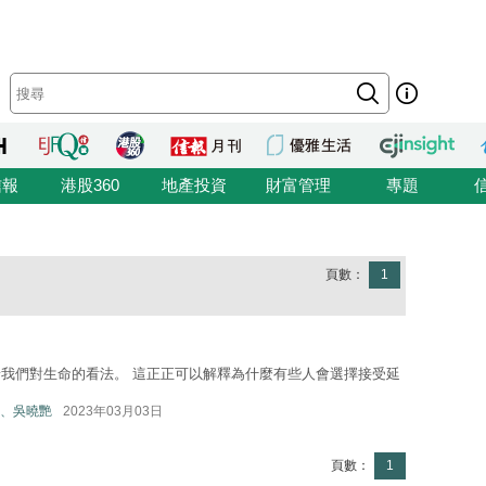
信報
港股360
地產投資
財富管理
專題
頁數：
1
我們對生命的看法。 這正正可以解釋為什麼有些人會選擇接受延
、吳曉艷
2023年03月03日
頁數：
1