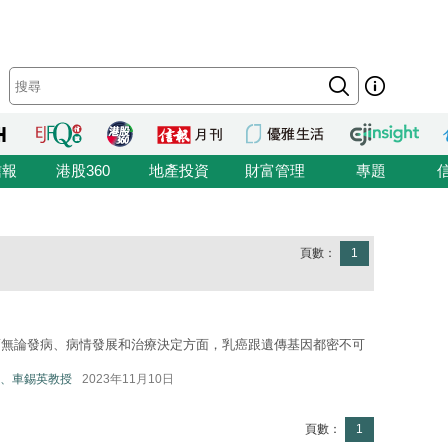
信報
港股360
地產投資
財富管理
專題
頁數：
1
而無論發病、病情發展和治療決定方面，乳癌跟遺傳基因都密不可
、車錫英教授
2023年11月10日
頁數：
1