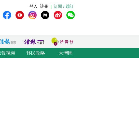
登入
註冊
|
訂閱 / 續訂
信報視頻
移民攻略
大灣區