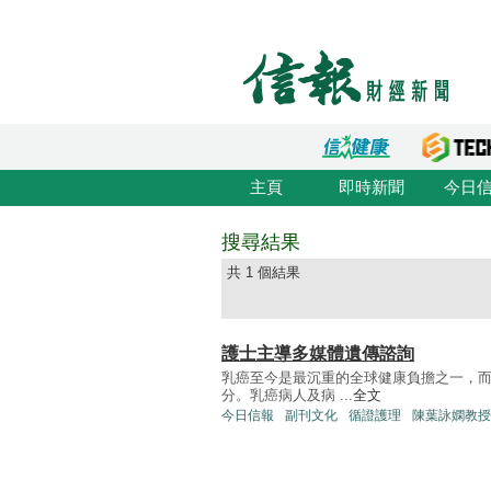
主頁
即時新聞
今日
搜尋結果
共 1 個結果
護士主導多媒體遺傳諮詢
乳癌至今是最沉重的全球健康負擔之一，
分。乳癌病人及病 ...
全文
今日信報
副刊文化
循證護理
陳葉詠嫻教授