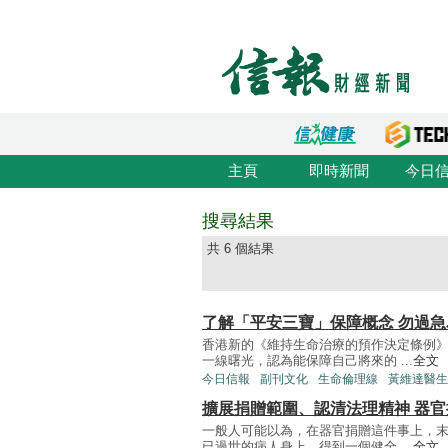
主頁
即時新聞
今日
搜尋結果
共 6 個結果
了解「平安三寶」保障概念 勿過
香港新的《維持生命治療的預作決定條例
一線曙光，認為能保障自己將來的 ...
全文
今日信報
副刊文化
生命倫理線
黃維達醫生
擴展捐贈範圍、認清法理精神 器
一般人可能以為，在器官捐贈這件事上，
已過世的病人身上，得到一個健全 ...
全文