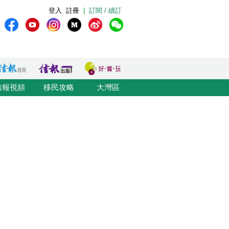
登入
註冊
|
訂閱 / 續訂
信報視頻
移民攻略
大灣區