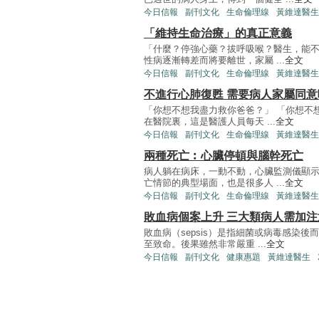
今日信報
副刊文化
生命倫理線
黃維達醫生
「維持生命治療」的真正意義
「什麼？停強心藥？拔呼吸喉？醫生，能不
性病逐漸轉差而將要離世，家屬 ...
全文
今日信報
副刊文化
生命倫理線
黃維達醫生
不進行心肺復甦 需要病人家屬同意
「你想不想我盡力救你爸爸？」 「你想不
在醫院裏，這是醫護人員每天 ...
全文
今日信報
副刊文化
生命倫理線
黃維達醫生
兩種死亡︰心臟停頓與腦幹死亡
病人躺在病床，一動不動，心臟監測儀顯示
亡情節的典型場面，也是很多人 ...
全文
今日信報
副刊文化
生命倫理線
黃維達醫生
敗血病個案上升 三大類病人需加注
敗血病（sepsis）是指細菌或病毒感染
至致命。後果雖然非常嚴重 ...
全文
今日信報
副刊文化
健康惠題
黃維達醫生