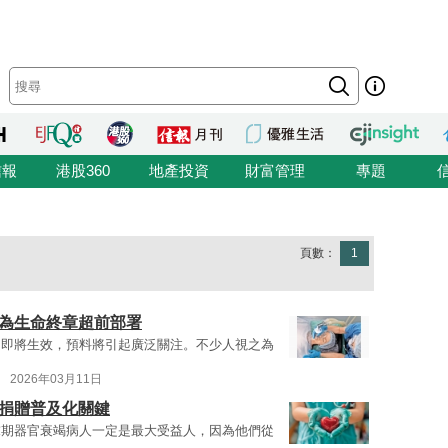
信報
港股360
地產投資
財富管理
專題
頁數：
1
急為生命終章超前部署
》即將生效，預料將引起廣泛關注。不少人視之為
2026年03月11日
官捐贈普及化關鍵
末期器官衰竭病人一定是最大受益人，因為他們從