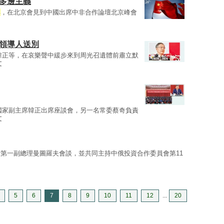
行多邊主義
祥
，在北京會見到中國出席中非合作論壇北京峰會
等領導人送別
韓正等，在哀樂聲中緩步來到周光召遺體前肅立默
文
國家副主席韓正出席座談會，另一名常委蔡奇負責
文
第一副總理曼圖羅夫會談，並共同主持中俄投資合作委員會第11
5
6
7
8
9
10
11
12
...
20