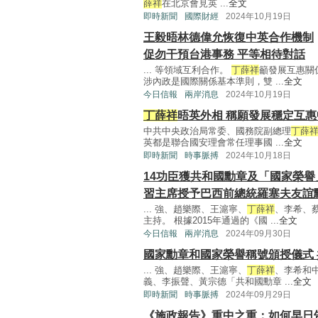
薛祥
在北京會見英 ...
全文
即時新聞
國際財經
2024年10月19日
王毅晤林德偉允恢復中英合作機制
促勿干預台港事務 平等相待對話
... 等領域互利合作。
丁薛祥
籲發展互惠關
涉內政是國際關係基本準則，雙 ...
全文
今日信報
兩岸消息
2024年10月19日
丁薛祥
晤英外相 稱願發展穩定互
中共中央政治局常委、國務院副總理
丁薛
英都是聯合國安理會常任理事國 ...
全文
即時新聞
時事脈搏
2024年10月18日
14功臣獲共和國勳章及「國家榮譽
習主席授予巴西前總統羅塞夫友誼
... 強、趙樂際、王滬寧、
丁薛祥
、李希、
主持。 根據2015年通過的《國 ...
全文
今日信報
兩岸消息
2024年09月30日
國家勳章和國家榮譽稱號頒授儀式 
... 強、趙樂際、王滬寧、
丁薛祥
、李希和
義、李振聲、黃宗德「共和國勳章 ...
全文
即時新聞
時事脈搏
2024年09月29日
《施政報告》重中之重：如何早日