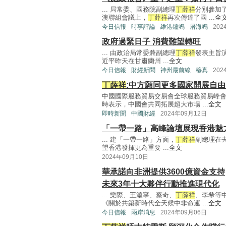
... 局常委、國務院副總理
丁薛祥
分別參加
澳聯組會議上，
丁薛祥
再次傳達了國 ...
全
今日信報
時事評論
維港鐘鳴
屠海鳴
202
政府過緊日子 消費難望轉旺
... 由政治局常委兼副總理
丁薛祥
發表主旨
近平昨天在甘肅蘭州 ...
全文
今日信報
財經新聞
神州最前線
穆真
202
丁薛祥
:中方願同更多國家開展自
中國國際服務貿易交易會全球服務貿易峰
時表示，中國會共同拓展超大市場 ...
全文
即時新聞
中國財經
2024年09月12日
「一帶一路」高峰論壇展現香港魅
... 建「一帶一路」方面，
丁薛祥
副總理在
望香港發揮更為重要 ...
全文
2024年09月10日
華承諾向非洲提供3600億資金支持
未來3年十大夥伴行動推進現代化
... 樂際、王滬寧、蔡奇、
丁薛祥
、李希等中
《關於共築新時代全天候中非命運 ...
全文
今日信報
兩岸消息
2024年09月06日