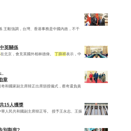
係 王毅強調，台灣、香港事務是中國內政，不干
惠中英關係
祥
在北京，會見英國外相林德偉。
丁薛祥
表示，中
」
勳章
蔡奇和國家副主席韓正出席頒授儀式，蔡奇還負責
共15人獲獎
中華人民共和國副主席韓正等。 授予王永志、王振
告別劏房?