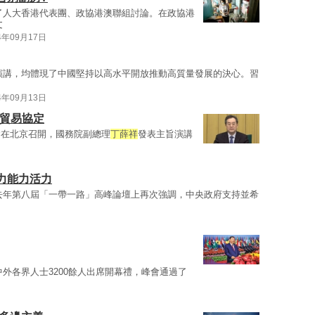
了人大香港代表團、政協港澳聯組討論。在政協港
文
4年09月17日
演講，均體現了中國堅持以高水平開放推動高質量發展的決心。習
4年09月13日
由貿易協定
會在北京召開，國務院副總理
丁薛祥
發表主旨演講
力能力活力
去年第八屆「一帶一路」高峰論壇上再次強調，中央政府支持並希
外各界人士3200餘人出席開幕禮，峰會通過了