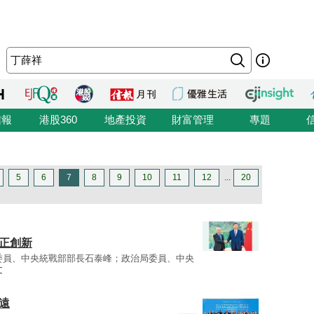
信報
港股360
地產投資
財富管理
專題
5
6
7
8
9
10
11
12
...
20
正創新
委員、中央統戰部部長石泰峰；政治局委員、中央
文
遠