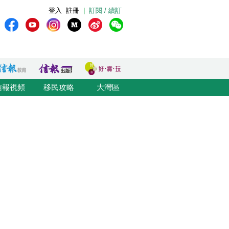
登入
註冊
|
訂閱 / 續訂
信報視頻
移民攻略
大灣區