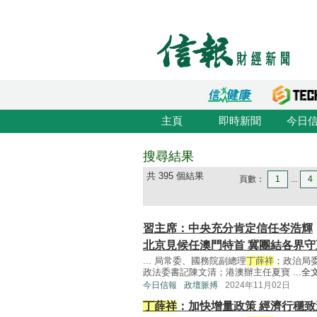
主頁
即時新聞
今日
搜尋結果
共 395 個結果
頁數：
1
...
4
習主席：中央充分肯定信任岑浩輝
北京見候任澳門特首 冀團結各界守
... 局常委、國務院副總理
丁薛祥
；政治局
政法委書記陳文清；港澳辦主任夏寶 ...
全
今日信報
政壇脈搏
2024年11月02日
丁薛祥
：加快增量政策 經濟行穩致