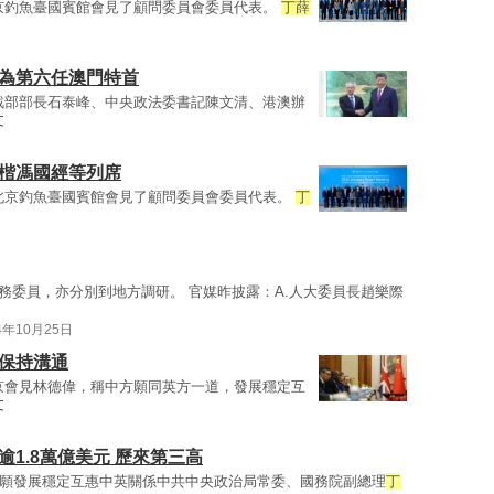
京釣魚臺國賓館會見了顧問委員會委員代表。
丁薛
命為第六任澳門特首
戰部部長石泰峰、中央政法委書記陳文清、港澳辦
文
澤楷馮國經等列席
北京釣魚臺國賓館會見了顧問委員會委員代表。
丁
務委員，亦分別到地方調研。 官媒昨披露：A.人大委員長趙樂際
4年10月25日
應保持溝通
京會見林德偉，稱中方願同英方一道，發展穩定互
文
逾1.8萬億美元 歷來第三高
稱願發展穩定互惠中英關係中共中央政治局常委、國務院副總理
丁