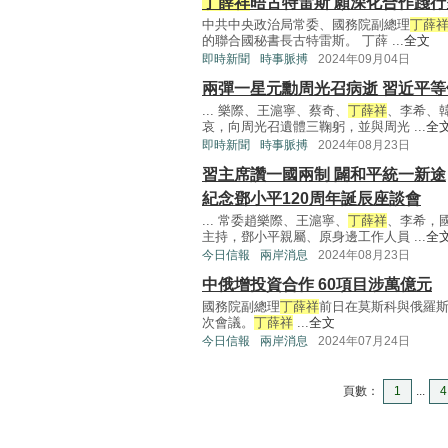
丁薛祥
晤古特雷斯 願深化合作踐
中共中央政治局常委、國務院副總理
丁薛
的聯合國秘書長古特雷斯。 丁薛 ...
全文
即時新聞
時事脈搏
2024年09月04日
兩彈一星元勳周光召病逝 習近平
... 樂際、王滬寧、蔡奇、
丁薛祥
、李希、
哀，向周光召遺體三鞠躬，並與周光 ...
全
即時新聞
時事脈搏
2024年08月23日
習主席讚一國兩制 闢和平統一新途
紀念鄧小平120周年誕辰座談會
... 常委趙樂際、王滬寧、
丁薛祥
、李希，
主持，鄧小平親屬、原身邊工作人員 ...
全
今日信報
兩岸消息
2024年08月23日
中俄增投資合作 60項目涉萬億元
國務院副總理
丁薛祥
前日在莫斯科與俄羅斯
次會議。
丁薛祥
...
全文
今日信報
兩岸消息
2024年07月24日
頁數：
1
...
4