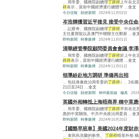
... 局常委、國務院副總理
丁薛祥
上午在北
祥
表示，當前中國經濟運行總體平 ...
全文
今日信報
財經新聞
2024年11月02日
岑浩輝獲習近平接見 接受中央任
... 記蔡奇、國務院副總理
丁薛祥
、中央統
主任夏寶龍以及澳門中聯辦主任鄭新 ...
全
即時新聞
時事脈搏
2024年11月01日
清華經管學院顧問委員會會議 李
... 局常委、國務院副總理
丁薛祥
於上午在
薛祥
表示，當前中國經濟運行總體 ...
全文
即時新聞
時事脈搏
2024年11月01日
領導紛赴地方調研 準備再出招
... 包括身兼政治局常委的
丁薛祥
）、3名國
21日至24日 ...
全文
今日信報
財經新聞
神州最前線
穆真
202
英國外相轉抵上海晤商界 稱中英
... 局常委、國務院副總理
丁薛祥
早前在北
惠的中英關係。中共中央政治局委員 ...
全
即時新聞
時事脈搏
2024年10月20日
【國際早班車】美國2024年度財赤
... 束與烏克蘭的衝突。
丁薛祥
晤英外相 