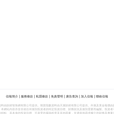
|
|
|
|
|
|
信報簡介
服務條款
私隱條款
免責聲明
廣告查詢
加入信報
聯絡信報
資料由財經智珠網有限公司提供。期貨指數資料由天滙財經有限公司提供。外滙及黃金報價由
，本網站內容亦並非就任何個別投資者的特定投資目標、財務狀況及個別需要而編製。投資者
的特點、其本身的投資目標、可承受的風險程度及其他因素，並適當地尋求獨立的財務及專業