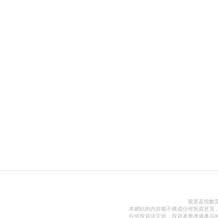
股票及指數
本網站的內容概不構成任何投資意見
任何投資決定前，投資者應考慮產品