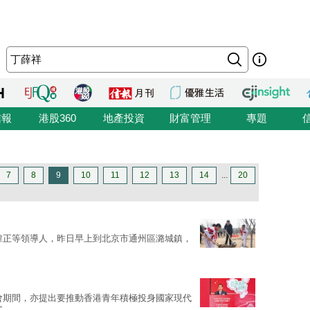
信報
港股360
地產投資
財富管理
專題
7
8
9
10
11
12
13
14
...
20
韓正等領導人，昨日早上到北京市通州區潞城鎮，
會期間，亦提出要推動香港青年積極投身國家現代
文