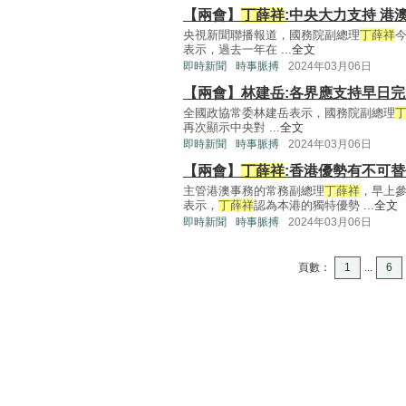
【兩會】
丁薛祥
:中央大力支持 港
央視新聞聯播報道，國務院副總理
丁薛祥
表示，過去一年在 ...
全文
即時新聞
時事脈搏
2024年03月06日
【兩會】林建岳:各界應支持早日完
全國政協常委林建岳表示，國務院副總理
再次顯示中央對 ...
全文
即時新聞
時事脈搏
2024年03月06日
【兩會】
丁薛祥
:香港優勢有不可
主管港澳事務的常務副總理
丁薛祥
，早上
表示，
丁薛祥
認為本港的獨特優勢 ...
全文
即時新聞
時事脈搏
2024年03月06日
頁數：
1
...
6