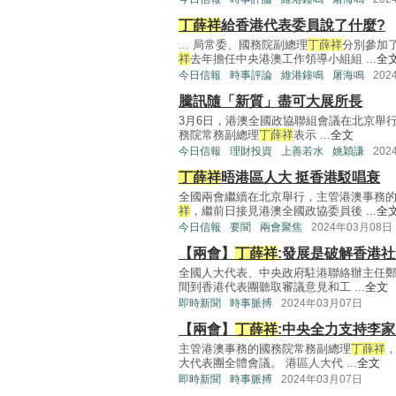
丁薛祥
給香港代表委員說了什麼?
... 局常委、國務院副總理
丁薛祥
分別參加
祥
去年擔任中央港澳工作領導小組組 ...
全
今日信報
時事評論
維港鐘鳴
屠海鳴
202
騰訊隨「新質」盡可大展所長
3月6日，港澳全國政協聯組會議在北京舉行
務院常務副總理
丁薛祥
表示 ...
全文
今日信報
理財投資
上善若水
姚穎謙
202
丁薛祥
晤港區人大 挺香港駁唱衰
全國兩會繼續在北京舉行，主管港澳事務
祥
，繼前日接見港澳全國政協委員後 ...
全
今日信報
要聞
兩會聚焦
2024年03月08日
【兩會】
丁薛祥
:發展是破解香港
全國人大代表、中央政府駐港聯絡辦主任
間到香港代表團聽取審議意見和工 ...
全文
即時新聞
時事脈搏
2024年03月07日
【兩會】
丁薛祥
:中央全力支持李家
主管港澳事務的國務院常務副總理
丁薛祥
大代表團全體會議。 港區人大代 ...
全文
即時新聞
時事脈搏
2024年03月07日