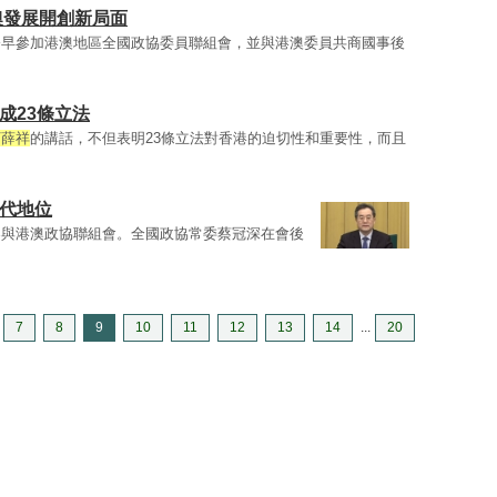
澳發展開創新局面
今早參加港澳地區全國政協委員聯組會，並與港澳委員共商國事後
成23條立法
丁薛祥
的講話，不但表明23條立法對香港的迫切性和重要性，而且
替代地位
參與港澳政協聯組會。全國政協常委蔡冠深在會後
7
8
9
10
11
12
13
14
...
20