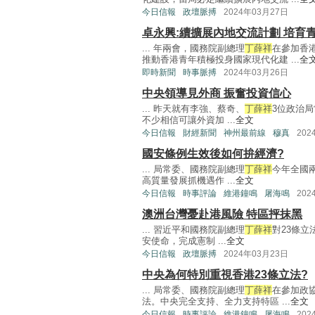
今日信報
政壇脈搏
2024年03月27日
卓永興:續擴展內地交流計劃 培育
... 年兩會，國務院副總理
丁薛祥
在參加香
推動香港青年積極投身國家現代化建 ...
全
即時新聞
時事脈搏
2024年03月26日
中央領導見外商 振奮投資信心
... 昨天就有李強、蔡奇、
丁薛祥
3位政治
不少相信可讓外資加 ...
全文
今日信報
財經新聞
神州最前線
穆真
202
國安條例生效後如何拚經濟?
... 局常委、國務院副總理
丁薛祥
今年全國
高質量發展抓機遇作 ...
全文
今日信報
時事評論
維港鐘鳴
屠海鳴
202
澳洲台灣憂赴港風險 特區抨抹黑
... 習近平和國務院副總理
丁薛祥
對23條
安使命，完成憲制 ...
全文
今日信報
政壇脈搏
2024年03月23日
中央為何特別重視香港23條立法?
... 局常委、國務院副總理
丁薛祥
在參加政
法。中央完全支持、全力支持特區 ...
全文
今日信報
時事評論
維港鐘鳴
屠海鳴
202