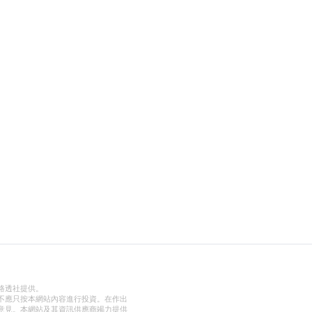
路透社提供。
不應只按本網站內容進行投資。在作出
意見。本網站及其資訊供應商竭力提供