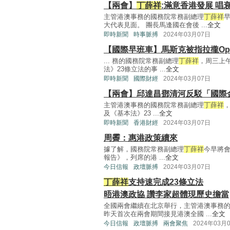
【兩會】
丁薛祥
:滿意香港發展 唱
主管港澳事務的國務院常務副總理
丁薛祥
大代表見面。 團長馬逢國在會後 ...
全文
即時新聞
時事脈搏
2024年03月07日
【國際早班車】馬斯克被指拉攏Op
... 務的國務院常務副總理
丁薛祥
，周三上
法》23條立法的事 ...
全文
即時新聞
國際財經
2024年03月07日
【兩會】邱達昌鄧清河反駁「國際
主管港澳事務的國務院常務副總理
丁薛祥
及《基本法》23 ...
全文
即時新聞
香港財經
2024年03月07日
周霽：惠港政策續來
據了解，國務院常務副總理
丁薛祥
今早將
報告》，列席的港 ...
全文
今日信報
政壇脈搏
2024年03月07日
丁薛祥
支持速完成23條立法
晤港澳政協 讚李家超體現歷史擔當
全國兩會繼續在北京舉行，主管港澳事務
昨天首次在兩會期間接見港澳全國 ...
全文
今日信報
政壇脈搏
兩會聚焦
2024年03月