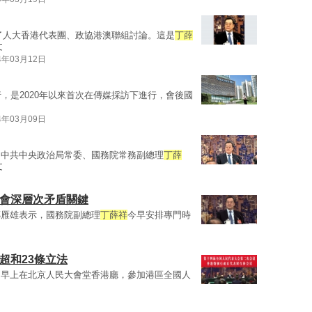
了人大香港代表團、政協港澳聯組討論。這是
丁薛
文
4年03月12日
，是2020年以來首次在傳媒採訪下進行，會後國
4年03月09日
的中共中央政治局常委、國務院常務副總理
丁薛
文
社會深層次矛盾關鍵
鄭雁雄表示，國務院副總理
丁薛祥
今早安排專門時
超和23條立法
，早上在北京人民大會堂香港廳，參加港區全國人