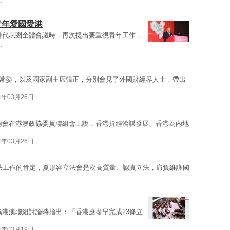
青年愛國愛港
港代表團全體會議時，再次提出要重視青年工作，
文
局常委，以及國家副主席韓正，分別會見了外國財經界人士，帶出
4年03月26日
兩會在港澳政協委員聯組會上說，香港拚經濟謀發展、香港為內地
4年03月26日
立法工作的肯定，夏形容立法會是次高質量、認真立法，肩負維護國
協港澳聯組討論時指出：「香港應盡早完成23條立
4年03月19日