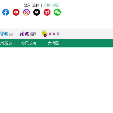
登入
註冊
|
訂閱 / 續訂
信報視頻
移民攻略
大灣區