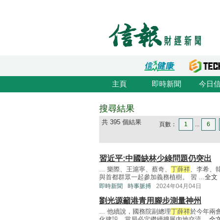
主頁
即時新聞
今日
搜尋結果
共 395 個結果
頁數：
1
...
6
習近平:中國缺林少綠問題仍突出
... 樂際、王滬寧、蔡奇、
丁薛祥
、李希、
與首都群眾一起參加義務植樹。 習 ...
全文
即時新聞
時事脈搏
2024年04月04日
劉光源籲港青用腳步測量神州
... 他續說，國務院副總理
丁薛祥
於今年兩
化建設，當局必定繼續擴展內地交流 ...
全