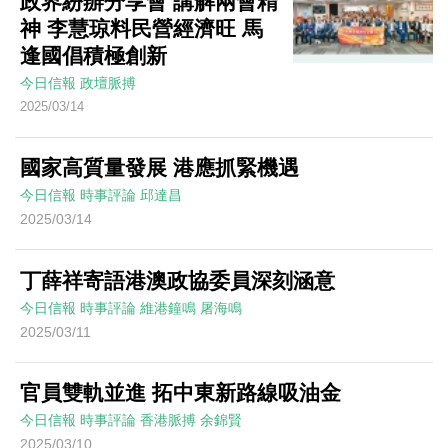
政界紛辦分享會 講解兩會精
神 李慧琼料民營經濟旺 馬
逢國倡積極創新
今日信報
政壇脈搏
2025/03/14
國家高質量發展 港應抓緊機遇
今日信報
時事評論
邱達昌
2025/03/14
丁薛祥寄語港澳政協委員深刻涵意
今日信報
時事評論
維港鐘鳴
屠海鳴
2025/03/11
官員雙軌並進 拓中東新路線吸油金
今日信報
時事評論
香港脈搏
余錦賢
2025/03/10