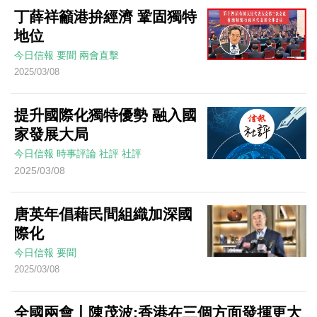
丁薛祥籲港拚經濟 鞏固獨特
地位
今日信報
要聞
兩會直擊
2025/03/08
提升國際化獨特優勢 融入國
家發展大局
今日信報
時事評論
社評
社評
2025/03/08
唐英年倡藉民間組織加深國
際化
今日信報
要聞
2025/03/08
全國兩會丨陳茂波:香港在三個方面發揮更大