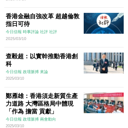
香港金融自強改革 超越倫敦
指日可待
今日信報
時事評論
社評
社評
2025/03/10
查毅超：以實幹推動香港創
科
今日信報
政壇脈搏
來論
2025/03/10
鄭雁雄：香港須走新質生產
力道路 大灣區格局中體現
「作為 擔當 貢獻」
今日信報
政壇脈搏
兩會動向
2025/03/10