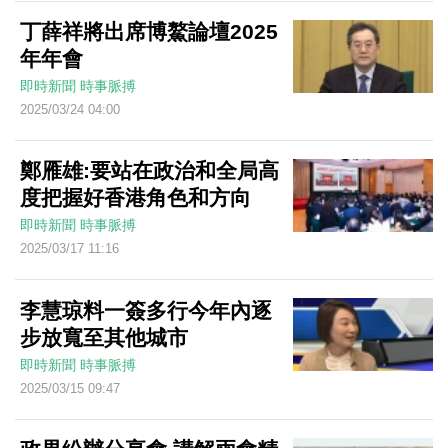
丁薛祥將出席博鰲論壇2025
年年會
即時新聞
時事脈搏
2025/03/24 04:00
鄭雁雄:要站在政治和全局高
度把握好香港角色和方向
即時新聞
時事脈搏
2025/03/17 11:16
李慧琼料一簽多行今年內逐
步放寬至其他城市
即時新聞
時事脈搏
2025/03/15 09:47