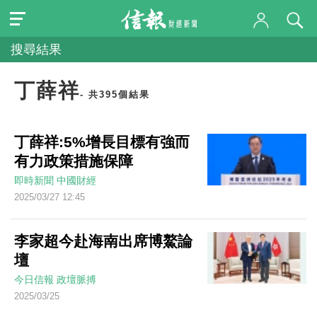
搜尋結果
丁薛祥
- 共395個結果
丁薛祥:5%增長目標有強而
有力政策措施保障
即時新聞
中國財經
2025/03/27 12:45
李家超今赴海南出席博鰲論
壇
今日信報
政壇脈搏
2025/03/25