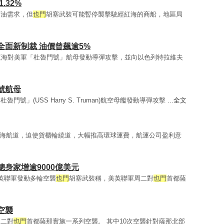
.32%
石油需求，但
也門
胡塞武裝可能暫停襲擊駛經紅海的商船，地區局
面新制裁 油價曾飆逾5%
紅海對美軍「杜魯門號」航母發動導彈攻擊，並向以色列特拉維夫
號航母
(USS Harry S. Truman)航空母艦發動導彈攻擊 ...
全文
海航道，迫使貨櫃輪繞道，大幅推高環球運費，航運公司盈利意
身家增逾9000億美元
英聯軍發動多輪空襲
也門
胡塞武裝稱，美英聯軍周二對
也門
首都薩
空襲
周二對
也門
首都薩那實施一系列空襲。 其中10次空襲針對薩那北部