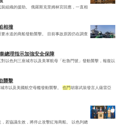
談
武裝組織的援助。 俄羅斯克里姆林宮回應，一直相
船相撞
重要水道的商船發動襲擊。 目前事故原因仍在調查
 泰總理指示加強安全保障
五對以色列三座城市以及美軍航母「杜魯門號」發動襲擊，報復以
動襲擊
座城市以及美國航空母艦發動襲擊。
也門
胡塞武裝發言人薩雷亞
意，若協議生效，將停止攻擊紅海商船。 以色列總