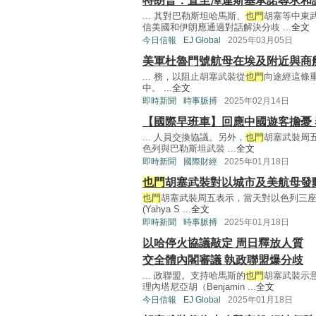
特朗普：直至澤連斯基承諾尋求和
... 其對巴勒斯坦哈馬斯、
也門
胡塞等中東
信美國和伊朗應通過對話解決分歧 ...
全文
今日信報
EJ Global
2025年03月05日
美軍杜魯門號航母在埃及附近與商
... 務，以阻止胡塞武裝從
也門
向途經這條
中。 ...
全文
即時新聞
時事脈搏
2025年02月14日
【國際早班車】回應中國遊客擔憂
... 人員交換協議。另外，
也門
胡塞武裝周
色列與巴勒斯坦武裝 ...
全文
即時新聞
國際財經
2025年01月18日
也門
胡塞武裝對以城市及美航母發
也門
胡塞武裝周五表示，當天對以色列三
(Yahya S ...
全文
即時新聞
時事脈搏
2025年01月18日
以哈停火協議敲定 周日釋放人質
交全體內閣審議 執政聯盟爆分歧
... 政聯盟。支持哈馬斯的
也門
胡塞武裝示
理內塔尼亞胡（Benjamin ...
全文
今日信報
EJ Global
2025年01月18日