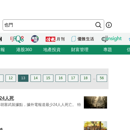
信報
港股360
地產投資
財富管理
專題
1
12
13
14
15
16
17
18
...
56
24人死
胡塞武裝據點，據外電報道最少24人人死亡。 特