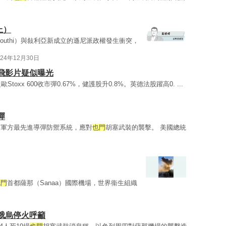
上）
outhi）與敍利亞新成立的遜尼派政權發生衝突，
024年12月30日
飛影片疑似曝光
歐Stoxx 600收市彈0.67%，健護股升0.8%。英德法股躍高0. ...
彈
國軍方最先進導彈防禦系統，應對
也門
胡塞武裝的襲擊。 美國總統
也門
首都薩那（Sanaa）國際機場，世界衞生組織
俄烏停火呼籲