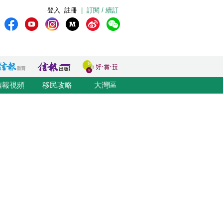
登入
註冊
|
訂閱 / 續訂
信報視頻
移民攻略
大灣區