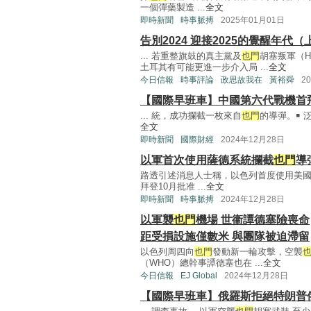
一個彈藥製造 ...
全文
即時新聞
時事脈搏
2025年01月01日
告別2024 迎接2025的覺醒年代（
... 若重整旗鼓的真主黨及
也門
胡塞叛軍（H
土耳其有可能更進一步介入局 ...
全文
今日信報
時事評論
政思故我在
黃裕舜
2
【國際早班車】中國第六代戰機首
... 統，成功攔截一枚來自
也門
的導彈。￭ 泛
全文
即時新聞
國際財經
2024年12月28日
以軍首次使用薩德系統攔截
也門
導
路透引述消息人士稱，以色列首度使用美
拜登10月批准 ...
全文
即時新聞
時事脈搏
2024年12月28日
以軍襲
也門
機場 世衞譚德塞險喪命
距受損設施僅數米 與團隊被迫滯留
以色列周四向
也門
發動新一輪攻擊，空襲
（WHO）總幹事譚德塞也在 ...
全文
今日信報
EJ Global
2024年12月28日
【國際早班車】俄羅斯拒絕特朗普