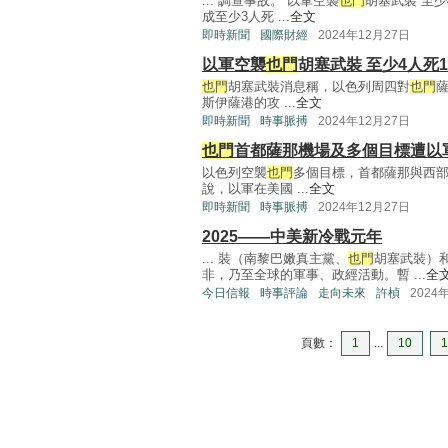
... 調查事故。 以軍空襲
也門
胡塞武裝 至少
成至少3人死 ...
全文
即時新聞
國際財經
2024年12月27日
以軍空襲
也門
胡塞武裝 至少4人死1
也門
胡塞武裝消息稱，以色列周四對
也門
斯伊薩港的攻 ...
全文
即時新聞
時事脈搏
2024年12月27日
也門
首都薩那機場及多個目標遭以
以色列空襲
也門
多個目標，首都薩那與西部
說，以軍在美國 ...
全文
即時新聞
時事脈搏
2024年12月27日
2025——中美新冷戰元年
... 裝（南黎巴嫩真主黨、
也門
胡塞武裝）
非，乃至全球的軍事、政經活動。暫 ...
全
今日信報
時事評論
走向未來
許楨
2024
頁數：
1
...
10
1