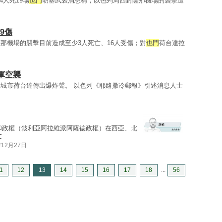
4人死19場
也門
胡塞武裝消息稱，以色列周四對薩那機場的襲擊造
9傷
薩那機場的襲擊目前造成至少3人死亡、16人受傷；對
也門
荷台達拉
軍空襲
城市荷台達傳出爆炸聲。 以色列《耶路撒冷郵報》引述消息人士
和政權（敍利亞阿拉維派阿薩德政權）在西亞、北
文
年12月27日
1
12
13
14
15
16
17
18
...
56