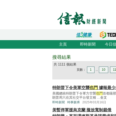
主頁
即時新聞
今日
搜尋結果
共 1111 個結果
頁數：
1
...
10
1
特朗普下令美軍空襲
也門
據報最少
美國總統特朗普下令軍方空襲
也門
首都薩那
朗普周六在其社交平台發文稱 ...
全文
即時新聞
時事脈搏
2025年03月16日
美暫停軍援烏克蘭 擬放寬制裁俄