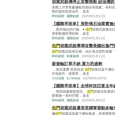
胡塞武裝傳停止攻擊商船 紐油價跌1
美國上月零售數據較預期佳等因素，有利
勢紓緩有助原油市 ...
全文
即時新聞
國際財經
2025年01月17日
【國際早班車】美對俄石油業實施全
... 委內瑞拉的行動。￭
也門
胡塞武裝稱在
發射配備炸彈的無 ...
全文
即時新聞
國際財經
2025年01月11日
也門
胡塞武裝導彈攻擊美國杜魯門
也門
胡塞武裝周五稱，在紅海北部對美國「杜魯門號」
即時新聞
時事脈搏
2025年01月11日
新貨輪訂單不絕 運力恐過剩
... 推高運費 助長投資
也門
胡塞武裝干擾紅
外地急升，使業界 ...
全文
今日信報
EJ Global
2025年01月07日
【國際早班車】全球科技巨富去年總
... 情和病毒變異情況。
也門
胡塞武裝遭美
那實施一系列空襲 ...
全文
即時新聞
國際財經
2025年01月01日
也門
胡塞武裝遭美英聯軍發動多輪
據
也門
胡塞武裝旗下網站報道，美英聯軍