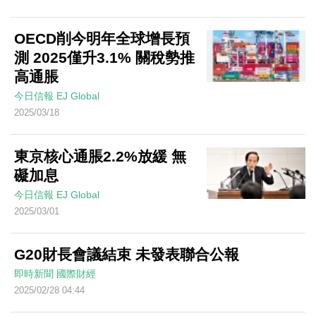
OECD削今明年全球增長預
測 2025僅升3.1% 關稅勢推
高通脹
今日信報
EJ Global
2025/03/18
東京核心通脹2.2%放緩 無
礙加息
今日信報
EJ Global
2025/03/01
G20財長會議結束 未發表聯合公報
即時新聞
國際財經
2025/02/28 04:44