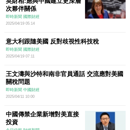
英財相:應與中國建立更深層
次夥伴關係
即時新聞
國際財經
2025/04/19 05:14
意大利跟隨美國 反對歧視性科技稅
即時新聞
國際財經
2025/04/19 07:11
王文濤與沙特和南非官員通話 交流應對美國
關稅問題
即時新聞
中國財經
2025/04/11 10:00
中國傳禁企業新增對美直接
投資