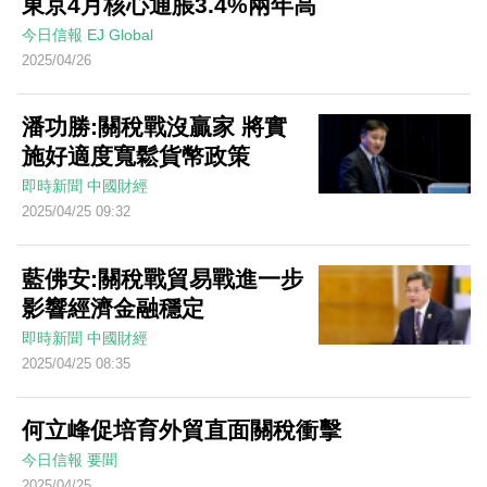
東京4月核心通脹3.4%兩年高
今日信報
EJ Global
2025/04/26
潘功勝:關稅戰沒贏家 將實
施好適度寬鬆貨幣政策
即時新聞
中國財經
2025/04/25 09:32
藍佛安:關稅戰貿易戰進一步
影響經濟金融穩定
即時新聞
中國財經
2025/04/25 08:35
何立峰促培育外貿直面關稅衝擊
今日信報
要聞
2025/04/25