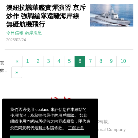
澳紐抗議華艦實彈演習 京斥
炒作 強調編隊遠離海岸線
無礙航機飛行
今日信報
兩岸消息
2025/02/24
«
1
2
3
4
5
6
7
8
9
10
頁
數：
»
我們透過使用 cookies 來評估您在本網站的
使用情況，為您提供最佳的用戶體驗。 如您
繼續使用本網站所提供之內容或服務，即代表
信報財經新聞有限公司版權所有，不得轉載。
您已同意我們最新之私隱條款。
了解更多
Copyright © 2026 Hong Kong Economic Journal Company
Limited. All rights reserved.