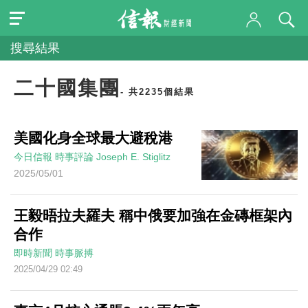
搜尋結果
二十國集團
- 共2235個結果
美國化身全球最大避稅港
今日信報
時事評論
Joseph E. Stiglitz
2025/05/01
王毅晤拉夫羅夫 稱中俄要加強在金磚框架內
合作
即時新聞
時事脈搏
2025/04/29 02:49