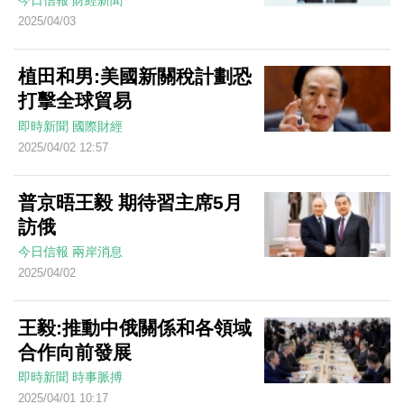
今日信報
財經新聞
2025/04/03
植田和男:美國新關稅計劃恐
打擊全球貿易
即時新聞
國際財經
2025/04/02 12:57
普京晤王毅 期待習主席5月
訪俄
今日信報
兩岸消息
2025/04/02
王毅:推動中俄關係和各領域
合作向前發展
即時新聞
時事脈搏
2025/04/01 10:17