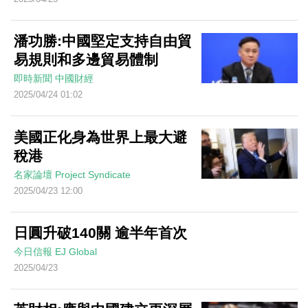
潘功勝:中國堅定支持自由貿
易規則和多邊貿易體制
即時新聞
中國財經
2025/04/24 01:02
美國正化身為世界上最大避
稅港
名家論壇
Project Syndicate
2025/04/23 12:00
日圓升破140關 逾半年首次
今日信報
EJ Global
2025/04/23