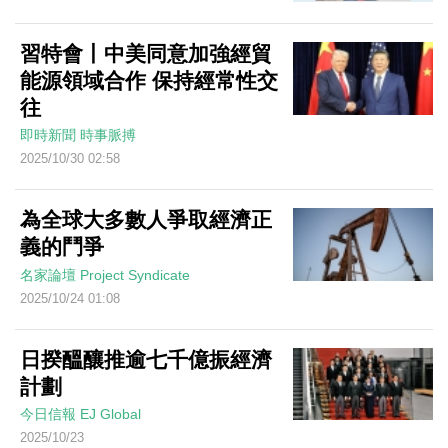
習特會丨中美同意加強經貿
能源領域合作 保持經常性交
往
即時新聞
時事脈搏
2025/10/30 02:58
為全球大多數人爭取經濟正
義的鬥爭
名家論壇
Project Syndicate
2025/10/24 01:08
日揆醞釀推逾七千億振經濟
計劃
今日信報
EJ Global
2025/10/23