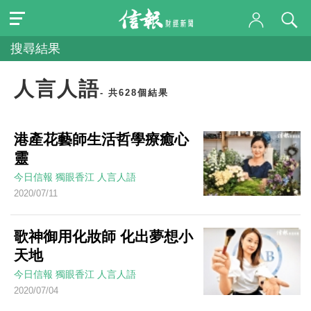
搜尋結果
人言人語
- 共628個結果
港產花藝師生活哲學療癒心
靈
今日信報
獨眼香江
人言人語
2020/07/11
歌神御用化妝師 化出夢想小
天地
今日信報
獨眼香江
人言人語
2020/07/04