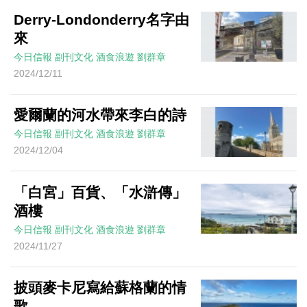
Derry-Londonderry名字由
來
今日信報
副刊文化
酒食浪遊
劉群章
2024/12/11
愛爾蘭的河水帶來李白的詩
今日信報
副刊文化
酒食浪遊
劉群章
2024/12/04
「白宮」百貨、「水滸傳」
酒樓
今日信報
副刊文化
酒食浪遊
劉群章
2024/11/27
披頭麥卡尼寫給蘇格蘭的情
歌