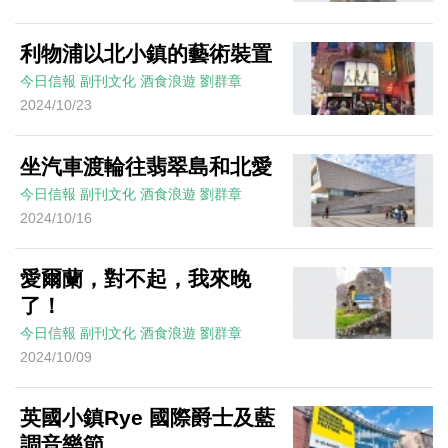
利物浦以北小鎮的藝術裝置
今日信報
副刊文化
酒食浪遊
劉群章
2024/10/23
坐汽車渡輪往翡翠島和北愛
今日信報
副刊文化
酒食浪遊
劉群章
2024/10/16
愛爾蘭，對不起，我來晚
了！
今日信報
副刊文化
酒食浪遊
劉群章
2024/10/09
英國小鎮Rye 國際爵士及藍
調音樂節