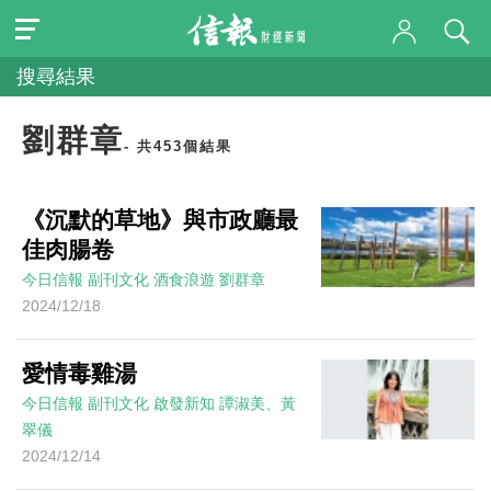
搜尋結果
劉群章
- 共453個結果
《沉默的草地》與市政廳最
佳肉腸卷
今日信報
副刊文化
酒食浪遊
劉群章
2024/12/18
愛情毒雞湯
今日信報
副刊文化
啟發新知
譚淑美、黃
翠儀
2024/12/14