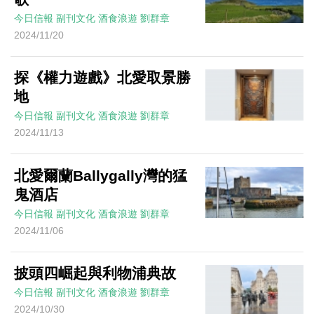
今日信報
副刊文化
酒食浪遊
劉群章
2024/11/20
探《權力遊戲》北愛取景勝
地
今日信報
副刊文化
酒食浪遊
劉群章
2024/11/13
北愛爾蘭Ballygally灣的猛
鬼酒店
今日信報
副刊文化
酒食浪遊
劉群章
2024/11/06
披頭四崛起與利物浦典故
今日信報
副刊文化
酒食浪遊
劉群章
2024/10/30