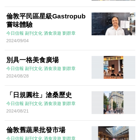
倫敦平民區星級Gastropub
嘗味體驗
今日信報
副刊文化
酒食浪遊
劉群章
2024/09/04
別具一格美食廣場
今日信報
副刊文化
酒食浪遊
劉群章
2024/08/28
「日規圓柱」滄桑歷史
今日信報
副刊文化
酒食浪遊
劉群章
2024/08/21
倫敦舊蔬果批發市場
今日信報
副刊文化
酒食浪遊
劉群章